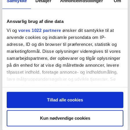
Samtykke
Detaljer
Annonceindstillinger
Om
Ansvarlig brug af dine data
Sten Thorup Kristensen
Vi og
vores 1022 partnere
ønsker dit samtykke til at
tirsdag 25. august 2020 kl. 10:00
anvende cookies og indsamle persondata om IP-
adresse, ID og din browser til præferencer, statistik og
marketingformål. Disse oplysninger videregives til vores
samarbejdspartnere, der opbevarer og tilgår oplysninger
Nationalbanken bekymret for
på din enhed for at vise dig målrettede annoncer, levere
realkreditobligationers stilling i nyt lovforslag.
tilpasset indhold, foretage annonce- og indholdsmåling,
lave målgruppeundersøgelser og udvikle tjenester. Se
mere information under
indstillinger
og i vores
Banken er ifølge et
høringssvar
positivt indstillet
persondatapolitik. Du kan altid trække dit samtykke
over for et lovforslag fra Finanstilsynet, der
Tillad alle cookies
tilbage eller ændre indstillinger fra vores
"Cookiedeklaration", eller ved at trykke på "Privacy
implementerer et EU-direktiv om afvikling af
trigger" ikonet.
Kun nødvendige cookies
finansielle virksomheder.
Hvis du tillader det, vil vi også gerne: