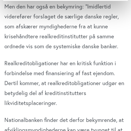
Men den har også en bekymring: ”Imidlertid
Indsamle præcise oplysninger om din placering,
der kan være nøjagtig inden for få meter
viderefører forslaget de særlige danske regler,
Identificere din enhed baseret på en scanning af
som afskærer myndighederne fra at kunne
dens unikke karakteristika (fingerprinting)
krisehåndtere realkreditinstitutter på samme
Dine valg anvendes på hele websitet.
ordnede vis som de systemiske danske banker.
Vi bruger cookies til at tilpasse vores indhold og
annoncer, til at vise dig funktioner til sociale medier og til
Realkreditobligationer har en kritisk funktion i
at analysere vores trafik. Vi deler også oplysninger om
din brug af vores website med vores partnere inden for
forbindelse med finansiering af fast ejendom.
sociale medier, annonceringspartnere og
Dertil kommer, at realkreditobligationer udgør en
analysepartnere. Vores partnere kan kombinere disse
data med andre oplysninger, du har givet dem, eller som
betydelig del af kreditinstitutters
de har indsamlet fra din brug af deres tjenester. Du
likviditetsplaceringer.
samtykker til vores cookies, hvis du fortsætter med at
anvende vores hjemmeside.
Nationalbanken finder det derfor bekymrende, at
afviklingsmyndighederne kan være tvunget til at