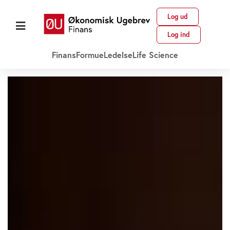
Log ud
Log ind
Finans
Formue
Ledelse
Life Science