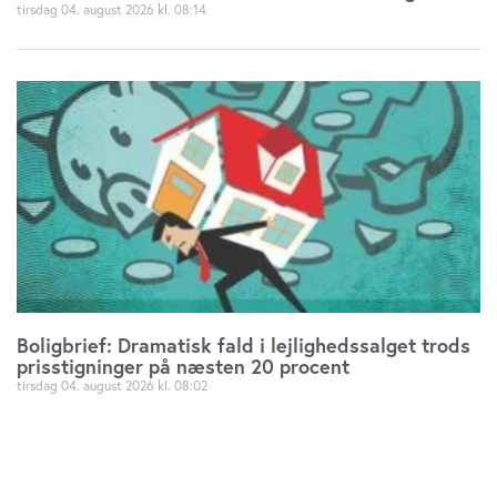
tirsdag 04. august 2026
08:14
Boligbrief: Dramatisk fald i lejlighedssalget trods
prisstigninger på næsten 20 procent
tirsdag 04. august 2026
08:02
Jobannoncer