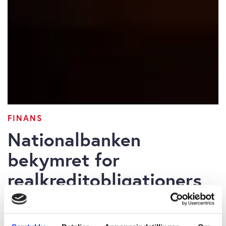
FINANS
Nationalbanken
bekymret for
realkreditobligationers
stilling i nyt lovforslag