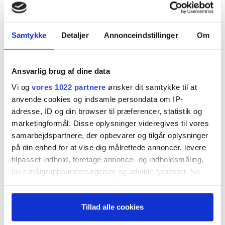
2025, og afkastet på både udenlandske aktier
og unoterede aktier er gået gennem loftet.
Samtykke
Detaljer
Annonceindstillinger
Om
Men omkostningerne stiger også markant – i
modsætning til resten af pensionsbranchen.
Ansvarlig brug af dine data
Det skyldes, at ATP igen betaler store
Vi og
vores 1022 partnere
ønsker dit samtykke til at
millionbeløb i afkastbonus. Fagredaktør
anvende cookies og indsamle persondata om IP-
Carsten Vitoft var med på pressemødet.
adresse, ID og din browser til præferencer, statistik og
marketingformål. Disse oplysninger videregives til vores
samarbejdspartnere, der opbevarer og tilgår oplysninger
Et overskud på næsten tyve milliarder kr. ud af
på din enhed for at vise dig målrettede annoncer, levere
investeringer i udenlandske aktier på godt 60 mia.
tilpasset indhold, foretage annonce- og indholdsmåling,
lave målgruppeundersøgelser og udvikle tjenester. Se
kr. siger vist det hele. ATP har for første gang i
mere information under
indstillinger
og i vores
årevis ramt jackpot i 2025 på udenlandske aktier.
persondatapolitik. Du kan altid trække dit samtykke
Det var hovedårsagen til, at det samlede afkast
Tillad alle cookies
tilbage eller ændre indstillinger fra vores
"Cookiedeklaration", eller ved at trykke på "Privacy
sidste år ramte godt tyve pct. – og igen tør tåle