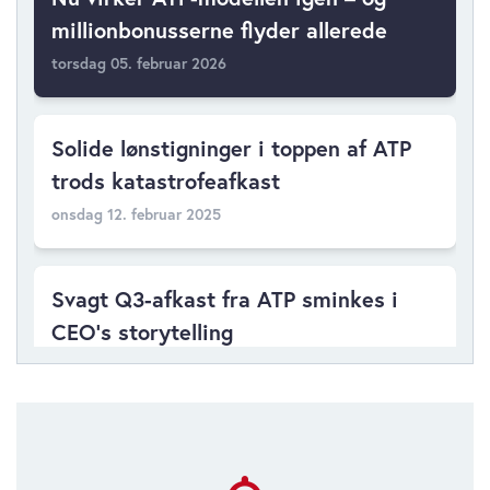
millionbonusserne flyder allerede
torsdag 05. februar 2026
Solide lønstigninger i toppen af ATP
trods katastrofeafkast
onsdag 12. februar 2025
Svagt Q3-afkast fra ATP sminkes i
CEO’s storytelling
tirsdag 19. november 2024
ATP vil ikke længere oplyse afkast på
alternativer