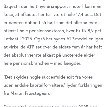
Bagest i den helt nye årsrapport i note 1 kan man
læse, at afkastet her har været hele 17,4 pct.. Det
er næsten dobbelt så højt som det allerhøjeste
afkast i hele pensionssektoren, hvor P+ fik 8,9 pct.
i afkast i 2025. Også her synes ATP-modellen igen
at virke, da ATP set over de sidste fem år har haft
det absolut værste afkast på unoterede aktier i
hele pensionsbranchen – med længder.
”Det skyldes nogle succesfulde exit fra vores
udenlandske kapitalforvaltere,” lyder forklaringen
fra Martin Præstegaard.
Der er altså skrevet godt op, ligesom 2025 bød