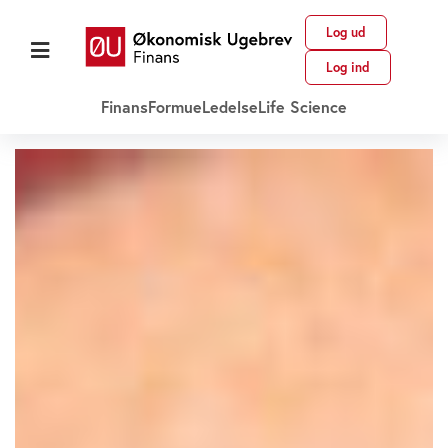
Log ud
Log ind
Finans
Formue
Ledelse
Life Science