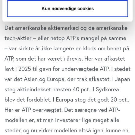
trigger" ikonet.
Kun nødvendige cookies
sammenligning med resten af pensionsbranchen.
Hvis du tillader det, vil vi også gerne:
Det amerikanske aktiemarked og de amerikanske
Indsamle præcise oplysninger om din placering,
der kan være nøjagtig inden for få meter
tech-aktier – eller netop ATP’s mangel på samme
Identificere din enhed baseret på en scanning af
– var sidste år ikke længere en klods om benet på
dens unikke karakteristika (fingerprinting)
Dine valg anvendes på hele websitet.
ATP, som det har været i årevis. Her var afkastet
lavt i 2025 til gavn for undervægtede ATP. I stedet
Vi bruger cookies til at tilpasse vores indhold og
var det Asien og Europa, der trak afkastet. I Japan
annoncer, til at vise dig funktioner til sociale medier og til
at analysere vores trafik. Vi deler også oplysninger om
steg aktieindekset næsten 40 pct.. I Sydkorea
din brug af vores website med vores partnere inden for
blev det fordoblet. I Europa steg det godt 20 pct..
sociale medier, annonceringspartnere og
analysepartnere. Vores partnere kan kombinere disse
Her er ATP overvægtet. Det særegne ved ATP-
data med andre oplysninger, du har givet dem, eller som
modellen er, at man investerer lige meget alle
de har indsamlet fra din brug af deres tjenester. Du
steder, og nu virker modellen altså igen, kunne en
samtykker til vores cookies, hvis du fortsætter med at