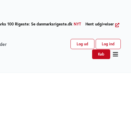
ks 100 Rigeste: Se danmarksrigeste.dk
NYT
Hent udgivelser
der
Log ud
Log ind
Køb