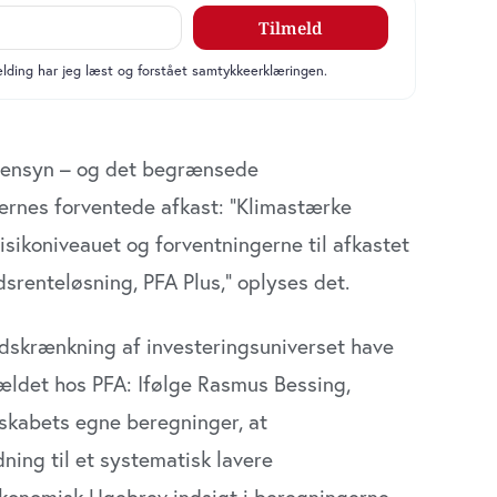
ahensyn – og det begrænsede
rernes forventede afkast: ”Klimastærke
risikoniveauet og forventningerne til afkastet
srenteløsning, PFA Plus,” oplyses det.
indskrænkning af investeringsuniverset have
lfældet hos PFA: Ifølge Rasmus Bessing,
skabets egne beregninger, at
ning til et systematisk lavere
Økonomisk Ugebrev indsigt i beregningerne.