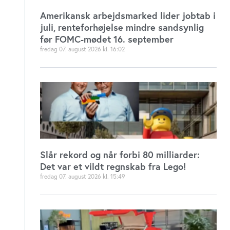
Amerikansk arbejdsmarked lider jobtab i
juli, renteforhøjelse mindre sandsynlig
før FOMC-mødet 16. september
fredag 07. august 2026
16:02
Slår rekord og når forbi 80 milliarder:
Det var et vildt regnskab fra Lego!
fredag 07. august 2026
15:49