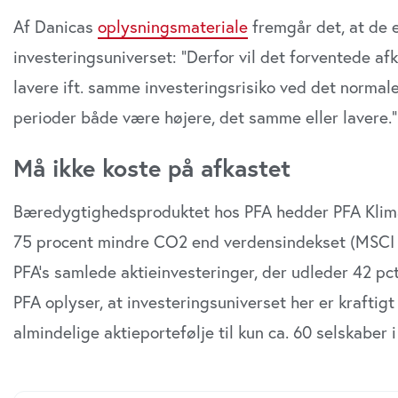
Af Danicas
oplysningsmateriale
fremgår det, at de
investeringsuniverset: ”Derfor vil det forventede af
lavere ift. samme investeringsrisiko ved det normale
perioder både være højere, det samme eller lavere.”
Må ikke koste på afkastet
Bæredygtighedsproduktet hos PFA hedder PFA Klima 
75 procent mindre CO2 end verdensindekset (MSCI 
PFA’s samlede aktieinvesteringer, der udleder 42 p
PFA oplyser, at investeringsuniverset her er kraftig
almindelige aktieportefølje til kun ca. 60 selskabe