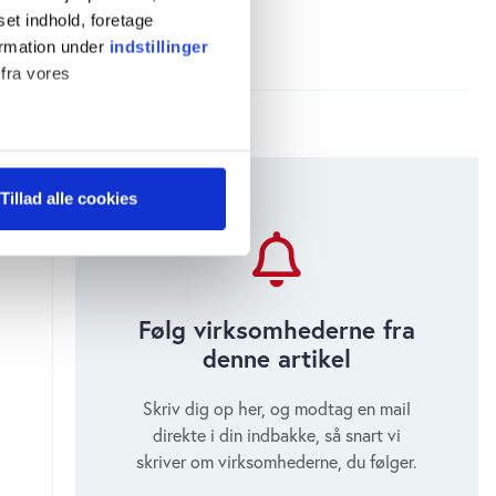
set indhold, foretage
ormation under
indstillinger
 fra vores
ter
Tillad alle cookies
ting)
 medier og til at analysere
 for sociale medier,
Følg virksomhederne fra
e oplysninger, du har givet
denne artikel
s, hvis du fortsætter med at
Skriv dig op her, og modtag en mail
direkte i din indbakke, så snart vi
skriver om virksomhederne, du følger.