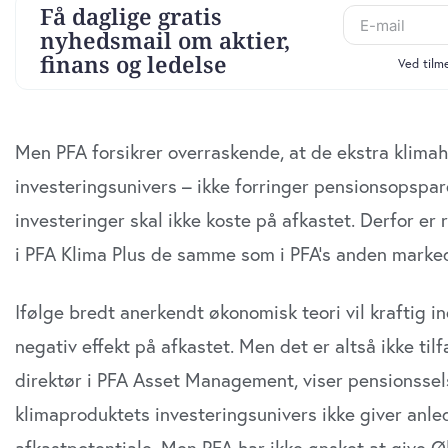
Men PFA forsikrer overraskende, at de ekstra klim
investeringsunivers – ikke forringer pensionsopspa
investeringer skal ikke koste på afkastet. Derfor er 
i PFA Klima Plus de samme som i PFA’s anden marked
Ifølge bredt anerkendt økonomisk teori vil kraftig 
negativ effekt på afkastet. Men det er altså ikke ti
direktør i PFA Asset Management, viser pensionssel
klimaproduktets investeringsunivers ikke giver anled
afkastpotentiale. Men PFA har ikke ønsket at give 