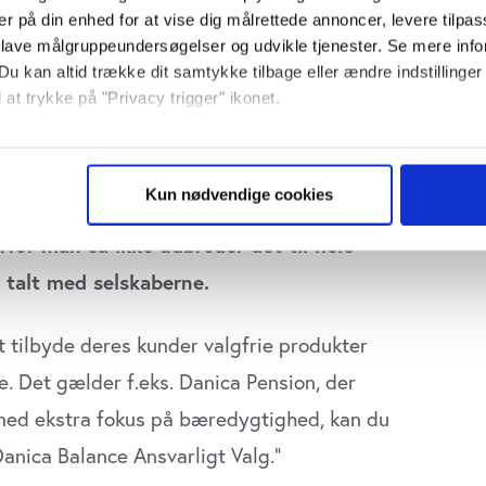
er på din enhed for at vise dig målrettede annoncer, levere tilpas
 lave målgruppeundersøgelser og udvikle tjenester. Se mere inf
Du kan altid trække dit samtykke tilbage eller ændre indstillinger
 at trykke på "Privacy trigger" ikonet.
produkter med særligt bæredygtighedsfokus.
så gerne:
venser for kunderne af det indsnævrede
sninger om din placering, der kan være nøjagtig inden for få me
Kun nødvendige cookies
højst er kortsigtede tab ved det særlige
 baseret på en scanning af dens unikke karakteristika (fingerprin
ebsitet.
for man så ikke udbreder det til hele
r talt med selskaberne.
se vores indhold og annoncer, til at vise dig funktioner til sociale
plysninger om din brug af vores website med vores partnere inden
ysepartnere. Vores partnere kan kombinere disse data med andr
 tilbyde deres kunder valgfrie produkter
et fra din brug af deres tjenester. Du samtykker til vores cookie
. Det gælder f.eks. Danica Pension, der
n med ekstra fokus på bæredygtighed, kan du
Danica Balance Ansvarligt Valg.”