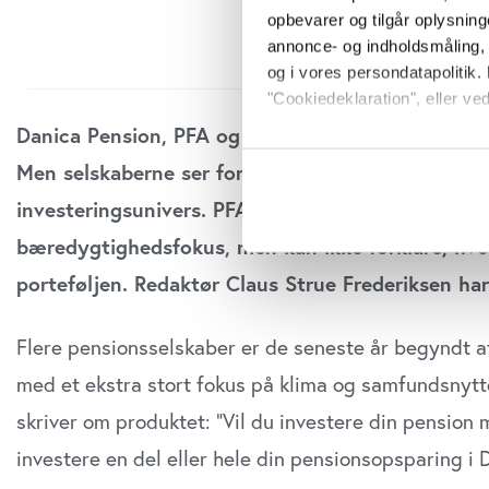
opbevarer og tilgår oplysning
annonce- og indholdsmåling,
og i vores persondatapolitik. 
"Cookiedeklaration", eller ved
Danica Pension, PFA og Velliv tilbyder valgfrie 
Hvis du tillader det, vil vi og
Men selskaberne ser forskelligt på afkastkonsek
Indsamle præcise oply
investeringsunivers. PFA og Velliv mener, at der 
Identificere din enhed
Dine valg anvendes på hele w
bæredygtighedsfokus, men kan ikke forklare, hvor
porteføljen. Redaktør Claus Strue Frederiksen ha
Vi bruger cookies til at tilpas
vores trafik. Vi deler også o
annonceringspartnere og anal
Flere pensionsselskaber er de seneste år begyndt at
dem, eller som de har indsaml
med et ekstra stort fokus på klima og samfundsnytte
anvende vores hjemmeside.
skriver om produktet: ”Vil du investere din pensio
investere en del eller hele din pensionsopsparing i 