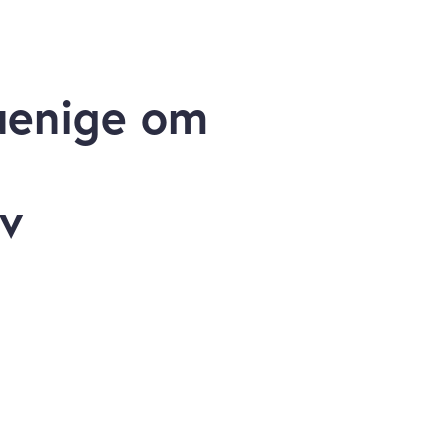
uenige om
v