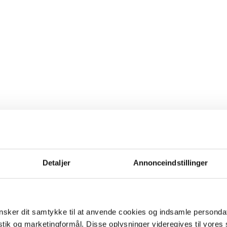
Detaljer
Annonceindstillinger
sker dit samtykke til at anvende cookies og indsamle personda
istik og marketingformål. Disse oplysninger videregives til vore