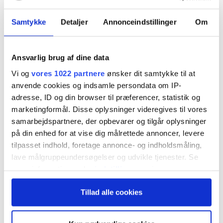
energy shock?
Samtykke
Detaljer
Annonceindstillinger
Om
Ansvarlig brug af dine data
Vi og
vores 1022 partnere
ønsker dit samtykke til at
Morten W. Langer
anvende cookies og indsamle persondata om IP-
tirsdag 24. marts 2026 kl. 9:30
adresse, ID og din browser til præferencer, statistik og
marketingformål. Disse oplysninger videregives til vores
samarbejdspartnere, der opbevarer og tilgår oplysninger
på din enhed for at vise dig målrettede annoncer, levere
“For instance, Türkiye exhibits all the
tilpasset indhold, foretage annonce- og indholdsmåling,
lave målgruppeundersøgelser og udvikle tjenester. Se
characteristics of an economy that is highly
mere information under
indstillinger
og i vores
sensitive to energy price shocks. Its central bank
persondatapolitik. Du kan altid trække dit samtykke
Tillad alle cookies
tilbage eller ændre indstillinger fra vores
estimates that a sustained increase in oil prices
"Cookiedeklaration", eller ved at trykke på "Privacy
of 10% would result in an additional 1 percentage
trigger" ikonet.