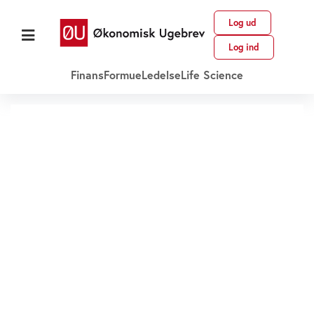
Log ud
Log ind
Finans
Formue
Ledelse
Life Science