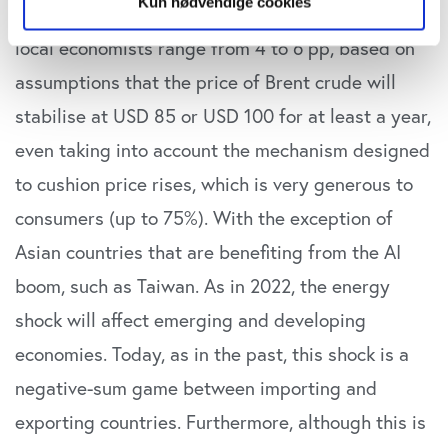
Kun nødvendige cookies
point (pp) of inflation within a year. Estimates by
Hvis du tillader det, vil vi også gerne:
local economists range from 4 to 6 pp, based on
Indsamle præcise oplysninger om din placering,
assumptions that the price of Brent crude will
der kan være nøjagtig inden for få meter
Identificere din enhed baseret på en scanning af
stabilise at USD 85 or USD 100 for at least a year,
dens unikke karakteristika (fingerprinting)
even taking into account the mechanism designed
Dine valg anvendes på hele websitet.
to cushion price rises, which is very generous to
Vi bruger cookies til at tilpasse vores indhold og
consumers (up to 75%). With the exception of
annoncer, til at vise dig funktioner til sociale medier og til
Asian countries that are benefiting from the AI
at analysere vores trafik. Vi deler også oplysninger om
boom, such as Taiwan. As in 2022, the energy
din brug af vores website med vores partnere inden for
sociale medier, annonceringspartnere og
shock will affect emerging and developing
analysepartnere. Vores partnere kan kombinere disse
economies. Today, as in the past, this shock is a
data med andre oplysninger, du har givet dem, eller som
de har indsamlet fra din brug af deres tjenester. Du
negative-sum game between importing and
samtykker til vores cookies, hvis du fortsætter med at
exporting countries. Furthermore, although this is
anvende vores hjemmeside.