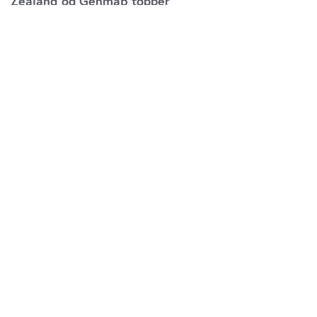
Zealand og Genmab topper
søndag 09. august 2026
15:57
Jobannoncer
Vis alle jobs
Udløber snart
Direktør til
Revisorgruppen
Danmark
Region Midt