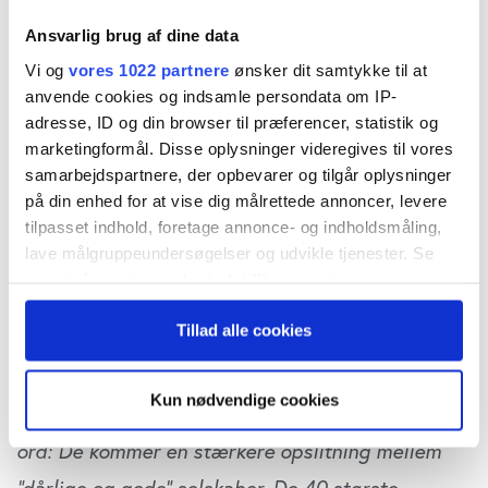
Deutsche Bank skriver i en analyse af
Ansvarlig brug af dine data
konsekvensen ved COP 26, at der bliver lagt en
Vi og
vores 1022 partnere
ønsker dit samtykke til at
voksende byrde på virksomhederne, men at
anvende cookies og indsamle persondata om IP-
byrden rammer meget forskelligt. De mest
adresse, ID og din browser til præferencer, statistik og
marketingformål. Disse oplysninger videregives til vores
forurenende virksomheder har den forholdsvis
samarbejdspartnere, der opbevarer og tilgår oplysninger
laveste indtjening, og de har dermed de dårligste
på din enhed for at vise dig målrettede annoncer, levere
muligheder for at skabe en grøn produktion. De
tilpasset indhold, foretage annonce- og indholdsmåling,
lave målgruppeundersøgelser og udvikle tjenester. Se
kan blive straffet af investorer, regeringer og
mere information under
indstillinger
og i vores
forbrugere. Men virksomheder, der evner
persondatapolitik. Du kan altid trække dit samtykke
Tillad alle cookies
tilbage eller ændre indstillinger fra vores
transformation til grøn produktion, får gavn af
"Cookiedeklaration", eller ved at trykke på "Privacy
forbrugeropbakning og af de stadigt bedre
trigger" ikonet.
Kun nødvendige cookies
grønne finansieringsmuligheder. Sagt med andre
Hvis du tillader det, vil vi også gerne:
ord: De kommer en stærkere opslitning mellem
Indsamle præcise oplysninger om din placering,
“dårlige og gode” selskaber. De 40 største