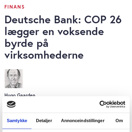
FINANS
Deutsche Bank: COP 26
lægger en voksende
byrde på
virksomhederne
Hugo Gaarden
torsdag 04. november 2021 kl. 11:14
Samtykke
Detaljer
Annonceindstillinger
Om