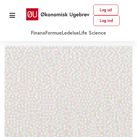
Log ud
Log ind
Finans
Formue
Ledelse
Life Science