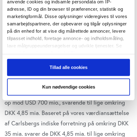
anvende cookies og indsamle persondata om IP-
Carlsbergs indiske eventyr, hvor de i det seneste
adresse, ID og din browser til præferencer, statistik og
marketingformål. Disse oplysninger videregives til vores
årti har overgået markedsvæksten ganske
samarbejdspartnere, der opbevarer og tilgår oplysninger
markant, har i årevis været indhyllet i
på din enhed for at vise dig målrettede annoncer, levere
tilpasset indhold, foretage annonce- og indholdsmåling,
spekulationer om en mulig børsnotering. Flere
lave målgruppeundersøgelser og udvikle tjenester. Se
medier melder imidlertid, at Carlsberg nu er ved
mere information under
indstillinger
og i vores
at forberede sig på at indsende et udkast til et
persondatapolitik. Du kan altid trække dit samtykke
Tillad alle cookies
tilbage eller ændre indstillinger fra vores
børsprospekt for en børsnotering af deres indiske
"Cookiedeklaration", eller ved at trykke på "Privacy
datterselskab allerede i denne måned. Kilderne
trigger" ikonet.
Kun nødvendige cookies
oplyser angiveligt, at en børsnotering kan rejse
Hvis du tillader det, vil vi også gerne:
op mod USD 700 mio., svarende til lige omkring
Indsamle præcise oplysninger om din placering,
DKK 4,85 mia. Baseret på vores værdiansættelse
der kan være nøjagtig inden for få meter
Identificere din enhed baseret på en scanning af
af Carlsbergs indiske forretning på omkring DKK
dens unikke karakteristika (fingerprinting)
35 mia. svarer de DKK 4,85 mia. til lige omkring
Dine valg anvendes på hele websitet.