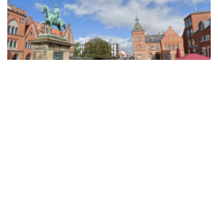
Er en af Esbjergs rigeste: Sky ejendoms-
milliardær trækker sig tilbage fra livsværket
mandag 10. august 2026
10:50
Svage jobtal giver første dueagtige signal før
FOMC-møde i september
mandag 10. august 2026
09:20
Jobannoncer