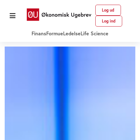
Log ud
Log ind
Finans
Formue
Ledelse
Life Science