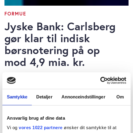
FORMUE
Jyske Bank: Carlsberg
gør klar til indisk
børsnotering på op
mod 4,9 mia. kr.
Samtykke
Detaljer
Annonceindstillinger
Om
Hjalmar Michelsen
tirsdag 09. juni 2026 kl. 17:20
Ansvarlig brug af dine data
Vi og
vores 1022 partnere
ønsker dit samtykke til at