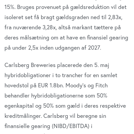
15%. Bruges provenuet på gældsreduktion vil det
Vi bruger cookies til at tilpasse vores indhold og
isoleret set få bragt gældsgraden ned til 2,83x,
annoncer, til at vise dig funktioner til sociale medier og til
fra nuværende 3,28x, altså markant tættere på
at analysere vores trafik. Vi deler også oplysninger om
din brug af vores website med vores partnere inden for
deres målsætning om at have en finansiel gearing
sociale medier, annonceringspartnere og
på under 2,5x inden udgangen af 2027.
analysepartnere. Vores partnere kan kombinere disse
data med andre oplysninger, du har givet dem, eller som
de har indsamlet fra din brug af deres tjenester. Du
Carlsberg Breweries placerede den 5. maj
samtykker til vores cookies, hvis du fortsætter med at
hybridobligationer i to trancher for en samlet
anvende vores hjemmeside.
hovedstol på EUR 1.8bn. Moody’s og Fitch
behandler hybridobligationerne som 50%
egenkapital og 50% som gæld i deres respektive
kreditmålinger. Carlsberg vil beregne sin
finansielle gearing (NIBD/EBITDA) i