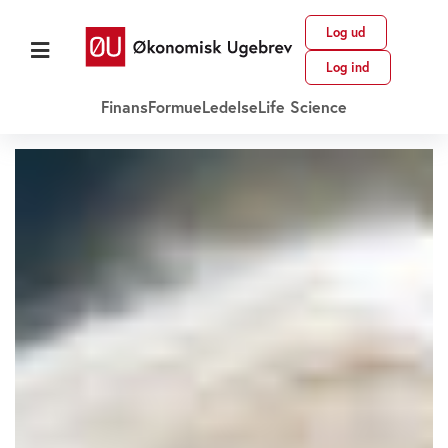
Log ud
Log ind
Finans
Formue
Ledelse
Life Science