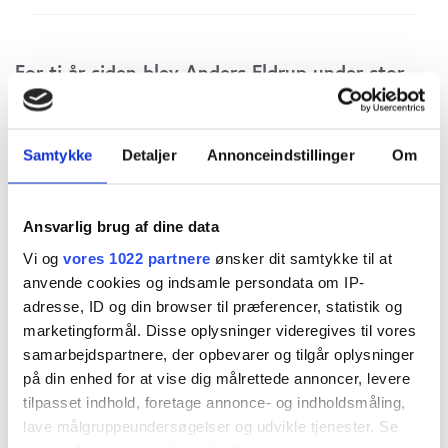
For ti år siden blev Anders Eldrup under stor
ståhej fyret fra sin direktørpost i DONG
Energy. Bestyrelsens begrundelse, eller i hvert
Samtykke
Detaljer
Annonceindstillinger
Om
fald an­ledning, var, at Eldrup havde givet de
såkaldte guldfugle eksorbitante lønninger. En
Ansvarlig brug af dine data
af dem havde f.eks. sikret sig 20 mio. kr. ved
Vi og
vores 1022 partnere
ønsker dit samtykke til at
fratræ­delse, også selvom han selv sagde op.
anvende cookies og indsamle persondata om IP-
Det for­argede offentligheden, men set i
adresse, ID og din browser til præferencer, statistik og
marketingformål. Disse oplysninger videregives til vores
bakspejlet er forløbet forinden nok så
samarbejdspartnere, der opbevarer og tilgår oplysninger
interessant.
på din enhed for at vise dig målrettede annoncer, levere
tilpasset indhold, foretage annonce- og indholdsmåling,
lave målgruppeundersøgelser og udvikle tjenester. Se
Eldrup kom til DONG i 2001. Han havde tænkt det