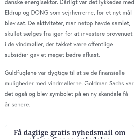
danske energisektor. Dårligt var det lykkedes med
data med andre oplysninger, du har givet dem, eller som
Eldrup og DONG som sejrherrerne, før et nyt mål
de har indsamlet fra din brug af deres tjenester. Du
samtykker til vores cookies, hvis du fortsætter med at
blev sat. De aktiviteter, man netop havde samlet,
anvende vores hjemmeside.
skullet sælges fra igen for at investere provenuet
i de vindmøller, der takket være offentlige
subsidier gav et meget bedre afkast.
Guldfuglene var dygtige til at se de finansielle
muligheder med vindmøllerne. Goldman Sachs var
det også og blev symbolet på en ny skandale få
år senere.