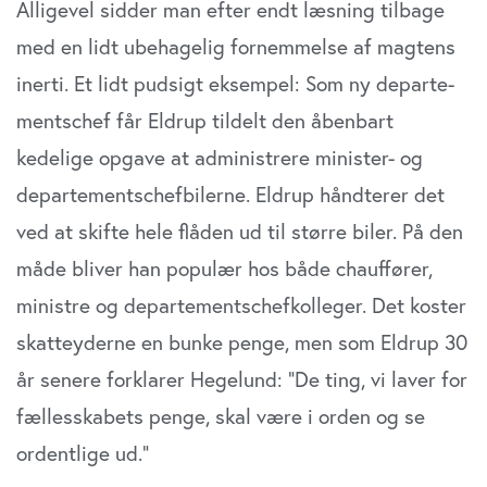
Alligevel sidder man efter endt læsning tilbage
med en lidt ubehagelig fornemmelse af magtens
inerti. Et lidt pudsigt eksempel: Som ny departe­
mentschef får Eldrup tildelt den åbenbart
kedelige opgave at administrere minister- og
departements­chefbilerne. Eldrup håndterer det
ved at skifte hele flåden ud til større biler. På den
måde bliver han populær hos både chauffører,
ministre og depar­tementschefkolleger. Det koster
skatteyderne en bunke penge, men som Eldrup 30
år senere for­klarer Hegelund: ”De ting, vi laver for
fællesskabets penge, skal være i orden og se
ordentlige ud.”