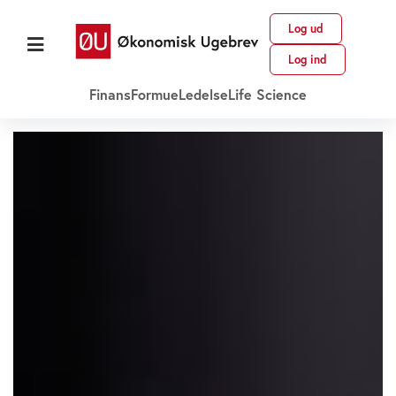
Log ud
Log ind
Finans
Formue
Ledelse
Life Science