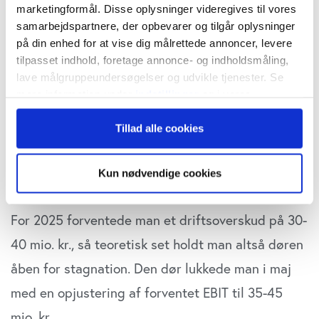
marketingformål. Disse oplysninger videregives til vores
at kigge opad.
samarbejdspartnere, der opbevarer og tilgår oplysninger
på din enhed for at vise dig målrettede annoncer, levere
Gyldendal har været gennem nogle år med tumult
tilpasset indhold, foretage annonce- og indholdsmåling,
lave målgruppeundersøgelser og udvikle tjenester. Se
på ledelsesgangen, og hvor forkerte investeringer
mere information under
indstillinger
og i vores
kostede koncernen dyrt. Men efter et katastrofalt
persondatapolitik. Du kan altid trække dit samtykke
underskud i 2022 på 81 mio. kr. på fortsættende
Tillad alle cookies
tilbage eller ændre indstillinger fra vores
"Cookiedeklaration", eller ved at trykke på "Privacy
aktiviteter var der driftsoverskud (EBIT) på 27,8
trigger" ikonet.
Kun nødvendige cookies
mio. kr. i 2023 og 30,2 mio. kr. i 2024.
Hvis du tillader det, vil vi også gerne:
Indsamle præcise oplysninger om din placering,
For 2025 forventede man et driftsoverskud på 30-
der kan være nøjagtig inden for få meter
40 mio. kr., så teoretisk set holdt man altså døren
Identificere din enhed baseret på en scanning af
åben for stagnation. Den dør lukkede man i maj
dens unikke karakteristika (fingerprinting)
Dine valg anvendes på hele websitet.
med en opjustering af forventet EBIT til 35-45
mio. kr.