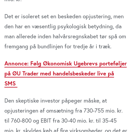
Vi bruger cookies til at tilpasse vores indhold og
annoncer, til at vise dig funktioner til sociale medier og til
Det er isoleret set en beskeden opjustering, men
at analysere vores trafik. Vi deler også oplysninger om
din brug af vores website med vores partnere inden for
den har en væsentlig psykologisk betydning, da
sociale medier, annonceringspartnere og
man allerede inden halvårsregnskabet tør spå om
analysepartnere. Vores partnere kan kombinere disse
data med andre oplysninger, du har givet dem, eller som
fremgang på bundlinjen for tredje år i træk.
de har indsamlet fra din brug af deres tjenester. Du
samtykker til vores cookies, hvis du fortsætter med at
Annonce: Følg Økonomisk Ugebrevs porteføljer
anvende vores hjemmeside.
på ØU Trader med handelsbeskeder live på
SMS
Den skeptiske investor påpeger måske, at
opjusteringen af omsætning fra 730-755 mio. kr.
til 760-800 og EBIT fra 30-40 mio. kr. til 35-45
mio. kr. skyldes køb af fire virksomheder, og det er