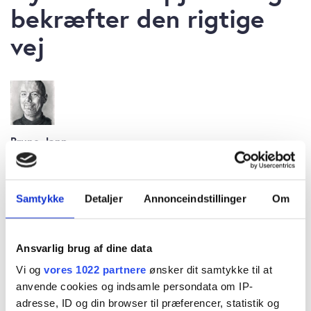
bekræfter den rigtige
vej
Bruno Japp
torsdag 19. juni 2025 kl. 11:40
Samtykke
Detaljer
Annonceindstillinger
Om
Gyldendals aktiekurs toppede i 530 for lidt
Ansvarlig brug af dine data
over tre år siden, og siden er det gået ned ad
Vi og
vores 1022 partnere
ønsker dit samtykke til at
bakke. Men nu ser nedturen ud til at være
anvende cookies og indsamle persondata om IP-
afsluttet, og måske kan aktionærerne begynde
adresse, ID og din browser til præferencer, statistik og