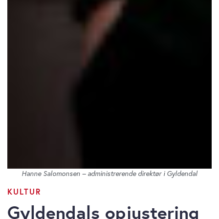
Hanne Salomonsen – administrerende direktør i Gyldendal
KULTUR
Gyldendals opjustering