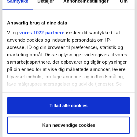
Samtykke
Detaljer
Annonceindstillinger
Om
vejret med over 100 pct. Men efter den
sportslige eufori er kursen faldet 25 pct., og
Ansvarlig brug af dine data
det fald sætter vi spørgsmålstegn ved. Parkens
Vi og
vores 1022 partnere
ønsker dit samtykke til at
øvrige segmenter Lalandia og Parken
anvende cookies og indsamle persondata om IP-
Ejendomme undervurderes, og vi forventer
adresse, ID og din browser til præferencer, statistik og
marketingformål. Disse oplysninger videregives til vores
mindst én opjustering i løbet af 2024.
samarbejdspartnere, der opbevarer og tilgår oplysninger
på din enhed for at vise dig målrettede annoncer, levere
2023 blev et jubelår for Parken både sportsligt og
tilpasset indhold, foretage annonce- og indholdsmåling,
økonomisk. Sportsligt nåede Parkens fodboldhold
lave målgruppeundersøgelser og udvikle tjenester. Se
mere information under
indstillinger
og i vores
FCK frem til 1/8-finalerne i Champions League,
persondatapolitik. Du kan altid trække dit samtykke
før eventyret standsede med to nederlag til
Tillad alle cookies
tilbage eller ændre indstillinger fra vores
"Cookiedeklaration", eller ved at trykke på "Privacy
Manchester C. Økonomisk leverede 2023 en
trigger" ikonet.
strøm af opjusteringer, så årets indledende
Kun nødvendige cookies
forventning om en tilbagegang i resultat før skat
Hvis du tillader det, vil vi også gerne: