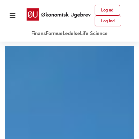
Log ud
Log ind
Finans
Formue
Ledelse
Life Science