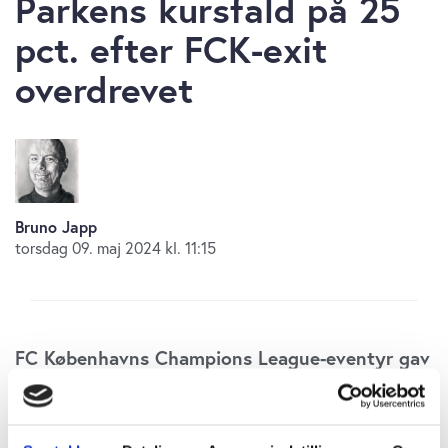
Parkens kursfald på 25
pct. efter FCK-exit
overdrevet
Bruno Japp
torsdag 09. maj 2024 kl. 11:15
FC Københavns Champions League-eventyr gav
økonomisk medvind til Parken Sport &
Entertainment i 2023, og aktiekursen røg i