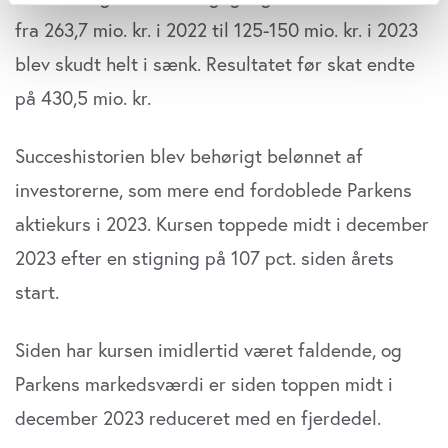
Indsamle præcise oplysninger om din placering,
fra 263,7 mio. kr. i 2022 til 125-150 mio. kr. i 2023
der kan være nøjagtig inden for få meter
blev skudt helt i sænk. Resultatet før skat endte
Identificere din enhed baseret på en scanning af
dens unikke karakteristika (fingerprinting)
på 430,5 mio. kr.
Dine valg anvendes på hele websitet.
Succeshistorien blev behørigt belønnet af
Vi bruger cookies til at tilpasse vores indhold og
investorerne, som mere end fordoblede Parkens
annoncer, til at vise dig funktioner til sociale medier og til
at analysere vores trafik. Vi deler også oplysninger om
aktiekurs i 2023. Kursen toppede midt i december
din brug af vores website med vores partnere inden for
2023 efter en stigning på 107 pct. siden årets
sociale medier, annonceringspartnere og
start.
analysepartnere. Vores partnere kan kombinere disse
data med andre oplysninger, du har givet dem, eller som
de har indsamlet fra din brug af deres tjenester. Du
Siden har kursen imidlertid været faldende, og
samtykker til vores cookies, hvis du fortsætter med at
Parkens markedsværdi er siden toppen midt i
anvende vores hjemmeside.
december 2023 reduceret med en fjerdedel.