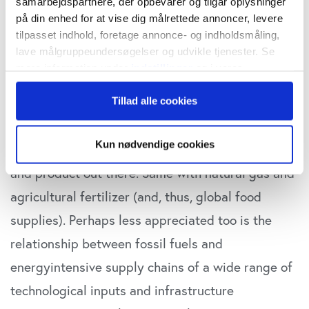
samarbejdspartnere, der opbevarer og tilgår oplysninger
world’s energy investment has been dominated
på din enhed for at vise dig målrettede annoncer, levere
by renewables in recent years, but if we’ve
tilpasset indhold, foretage annonce- og indholdsmåling,
lave målgruppeundersøgelser og udvikle tjenester. Se
learned anything in the past few weeks it’s this:
mere information under
indstillinger
og i vores
The world still runs on fossil fuels. From shampoo
persondatapolitik. Du kan altid trække dit samtykke
and smartphones to tires and toothpaste—oil and
Tillad alle cookies
tilbage eller ændre indstillinger fra vores
"Cookiedeklaration", eller ved at trykke på "Privacy
its derivative chemicals (“petrochemicals”) are the
trigger" ikonet.
Kun nødvendige cookies
building blocks behind basically every material
Hvis du tillader det, vil vi også gerne:
and product out there. Same with natural gas and
Indsamle præcise oplysninger om din placering,
agricultural fertilizer (and, thus, global food
der kan være nøjagtig inden for få meter
supplies). Perhaps less appreciated too is the
Identificere din enhed baseret på en scanning af
dens unikke karakteristika (fingerprinting)
relationship between fossil fuels and
Dine valg anvendes på hele websitet.
energyintensive supply chains of a wide range of
technological inputs and infrastructure
Vi bruger cookies til at tilpasse vores indhold og
annoncer, til at vise dig funktioner til sociale medier og til