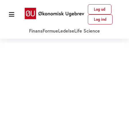
Log ud
Log ind
Finans
Formue
Ledelse
Life Science