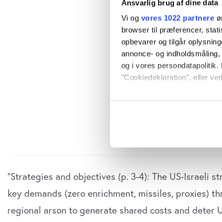
Ansvarlig brug af dine data
Vi og
vores 1022 partnere
øn
browser til præferencer, stat
opbevarer og tilgår oplysning
annonce- og indholdsmåling,
og i vores persondatapolitik. 
"Cookiedeklaration", eller ved
Hvis du tillader det, vil vi og
Indsamle præcise oply
Identificere din enhed
Dine valg anvendes på hele w
Vi bruger cookies til at tilpas
“Strategies and objectives (p. 3-4): The US-Israeli 
vores trafik. Vi deler også o
annonceringspartnere og anal
key demands (zero enrichment, missiles, proxies) th
dem, eller som de har indsaml
regional arson to generate shared costs and deter U
anvende vores hjemmeside.