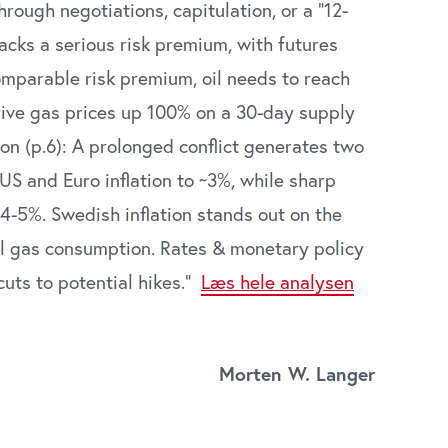
rough negotiations, capitulation, or a ”12-
lacks a serious risk premium, with futures
omparable risk premium, oil needs to reach
rive gas prices up 100% on a 30-day supply
ion (p.6): A prolonged conflict generates two
US and Euro inflation to ~3%, while sharp
 4-5%. Swedish inflation stands out on the
al gas consumption. Rates & monetary policy
 cuts to potential hikes.”
Læs hele analysen
Morten W. Langer