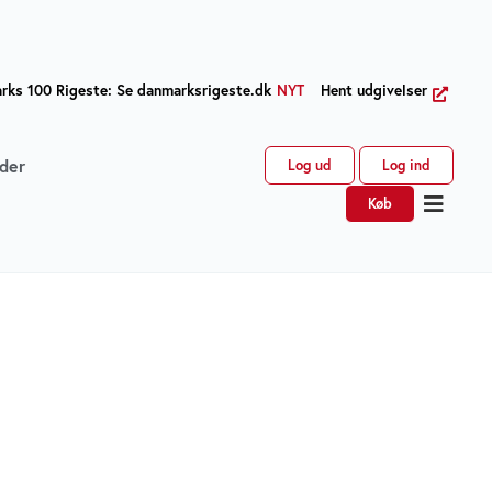
ks 100 Rigeste: Se danmarksrigeste.dk
NYT
Hent udgivelser
der
Log ud
Log ind
Køb