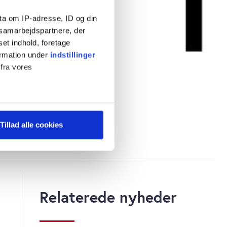
ta om IP-adresse, ID og din
s samarbejdspartnere, der
set indhold, foretage
ormation under
indstillinger
 fra vores
ter
Tillad alle cookies
ting)
 medier og til at analysere
 for sociale medier,
Relaterede nyheder
e oplysninger, du har givet
s, hvis du fortsætter med at