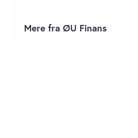
Mere fra ØU Finans
Iran og Oman – og måske USA –
nærmer sig aftale om Hormuz
genåbning
Graf: Kobberpriser igen i forsøg
på et teknisk udbrud opad
Qatars udenrigsministerium:
Udkast til løsning udarbejdet og
cirkulerer mellem parterne,
oliepriserne falder igen.