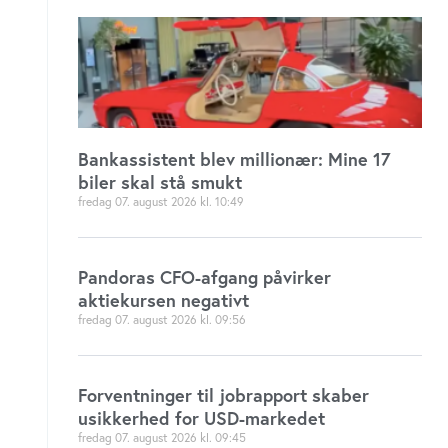
Bankassistent blev millionær: Mine 17
biler skal stå smukt
fredag 07. august 2026
10:49
Pandoras CFO-afgang påvirker
aktiekursen negativt
fredag 07. august 2026
09:56
Forventninger til jobrapport skaber
usikkerhed for USD-markedet
fredag 07. august 2026
09:45