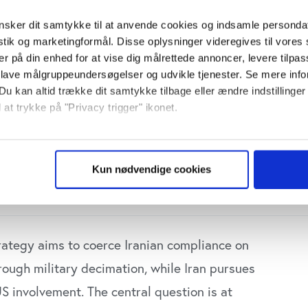
sker dit samtykke til at anvende cookies og indsamle personda
istik og marketingformål. Disse oplysninger videregives til vore
er på din enhed for at vise dig målrettede annoncer, levere tilpas
 lave målgruppeundersøgelser og udvikle tjenester. Se mere inf
Du kan altid trække dit samtykke tilbage eller ændre indstillinger
 at trykke på "Privacy trigger" ikonet.
så gerne:
sninger om din placering, der kan være nøjagtig inden for få me
Kun nødvendige cookies
 baseret på en scanning af dens unikke karakteristika (fingerprin
ebsitet.
se vores indhold og annoncer, til at vise dig funktioner til sociale
strategy aims to coerce Iranian compliance on
plysninger om din brug af vores website med vores partnere inden
ysepartnere. Vores partnere kan kombinere disse data med andr
rough military decimation, while Iran pursues
et fra din brug af deres tjenester. Du samtykker til vores cookie
S involvement. The central question is at