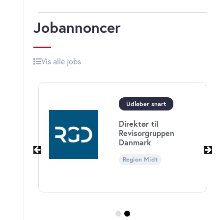
Jobannoncer
Vis alle jobs
Udløber snart
Direktør til
ningen
Revisorgruppen
Danmark
Region Midt
n