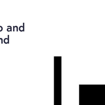
o and
nd