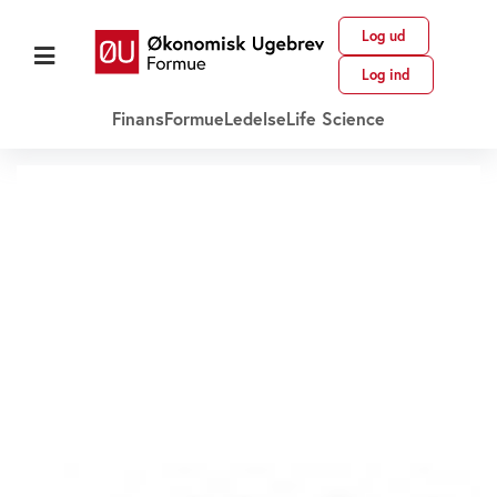
Log ud
Log ind
Finans
Formue
Ledelse
Life Science