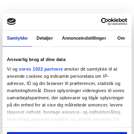
Kære læser
Samtykke
Detaljer
Annonceindstillinger
Om
Det ser nu ud til, at den længe ventede åbning af
Hormuz strædet for alvor vil slippe skibstrafikken
Ansvarlig brug af dine data
fri lørdag. I skrivende stund lørdag morgen var de
Vi og
vores 1022 partnere
ønsker dit samtykke til at
første tankskibe tydeligvis på vej gennem
anvende cookies og indsamle persondata om IP-
strædet, ifølge
marinetraffic.com
. Men tjek selv
adresse, ID og din browser til præferencer, statistik og
marketingformål. Disse oplysninger videregives til vores
efter.
samarbejdspartnere, der opbevarer og tilgår oplysninger
på din enhed for at vise dig målrettede annoncer, levere
Fredag eftermiddag kom meldingen fra Trump og
tilpasset indhold, foretage annonce- og indholdsmåling,
det iranske styre om, at de var blevet enige om en
lave målgruppeundersøgelser og udvikle tjenester. Se
mere information under
indstillinger
og i vores
aftale, som blandt andet åbner strædet, og hvor
persondatapolitik. Du kan altid trække dit samtykke