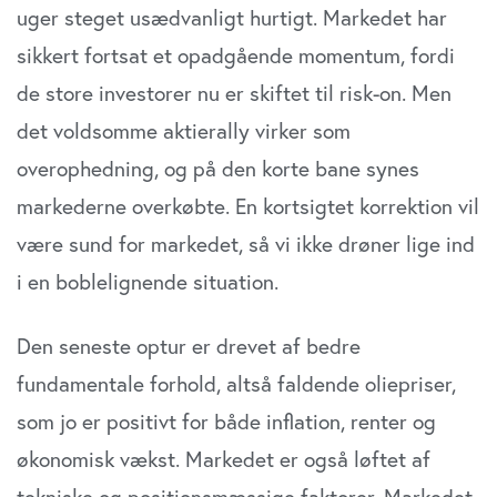
uger steget usædvanligt hurtigt. Markedet har
de har indsamlet fra din brug af deres tjenester. Du
samtykker til vores cookies, hvis du fortsætter med at
sikkert fortsat et opadgående momentum, fordi
anvende vores hjemmeside.
de store investorer nu er skiftet til risk-on. Men
det voldsomme aktierally virker som
overophedning, og på den korte bane synes
markederne overkøbte. En kortsigtet korrektion vil
være sund for markedet, så vi ikke drøner lige ind
i en boblelignende situation.
Den seneste optur er drevet af bedre
fundamentale forhold, altså faldende oliepriser,
som jo er positivt for både inflation, renter og
økonomisk vækst. Markedet er også løftet af
tekniske og positionsmæssige faktorer. Markedet