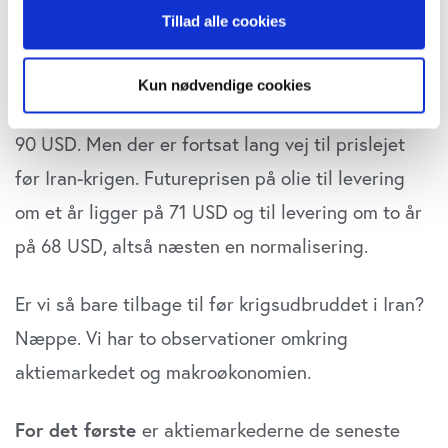
Iran efter alt at dømme afleverer sit berigede
Tillad alle cookies
tilbage eller ændre indstillinger fra vores
"Cookiedeklaration", eller ved at trykke på "Privacy
uran til USA.
trigger" ikonet.
Kun nødvendige cookies
Oliepriserne er igen faldet en del til omkring 85-
Hvis du tillader det, vil vi også gerne:
90 USD. Men der er fortsat lang vej til prislejet
Indsamle præcise oplysninger om din placering,
der kan være nøjagtig inden for få meter
før Iran-krigen. Futureprisen på olie til levering
Identificere din enhed baseret på en scanning af
om et år ligger på 71 USD og til levering om to år
dens unikke karakteristika (fingerprinting)
på 68 USD, altså næsten en normalisering.
Dine valg anvendes på hele websitet.
Vi bruger cookies til at tilpasse vores indhold og
Er vi så bare tilbage til før krigsudbruddet i Iran?
annoncer, til at vise dig funktioner til sociale medier og til
Næppe. Vi har to observationer omkring
at analysere vores trafik. Vi deler også oplysninger om
din brug af vores website med vores partnere inden for
aktiemarkedet og makroøkonomien.
sociale medier, annonceringspartnere og
analysepartnere. Vores partnere kan kombinere disse
For det første
er aktiemarkederne de seneste
data med andre oplysninger, du har givet dem, eller som