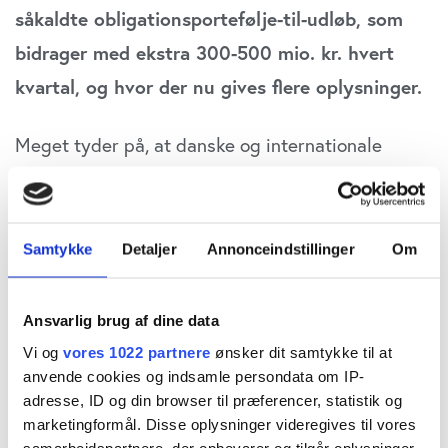
såkaldte obligationsportefølje-til-udløb, som
bidrager med ekstra 300-500 mio. kr. hvert
kvartal, og hvor der nu gives flere oplysninger.
Meget tyder på, at danske og internationale
aktieanalytikere også i 2. kvartal (Q2) har
undervurderet den positive betydning, Danske
Banks obligationsportefølje-til-udløb har. Det var
Samtykke
Detaljer
Annonceindstillinger
Om
tredje kvartal i træk, hvor analytikerne har
undervurderet de positive effekter på bankens
Ansvarlig brug af dine data
nettorenteindtægter.
Vi og
vores 1022 partnere
ønsker dit samtykke til at
anvende cookies og indsamle persondata om IP-
adresse, ID og din browser til præferencer, statistik og
I Q2 havde analytikerne forventet
marketingformål. Disse oplysninger videregives til vores
nettorenteindtægter på 8,91 mia. kr., mens det
samarbejdspartnere, der opbevarer og tilgår oplysninger