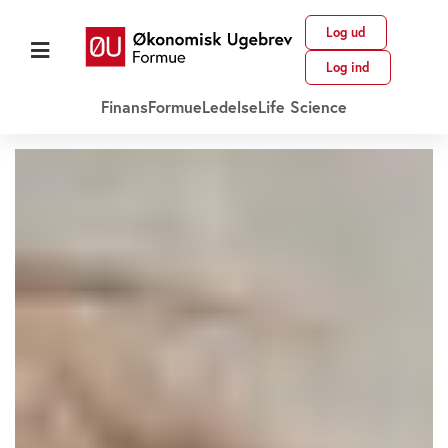
Log ud
Log ind
Finans
Formue
Ledelse
Life Science