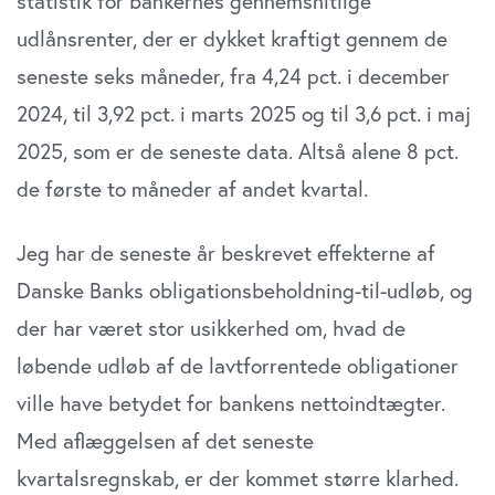
statistik for bankernes gennemsnitlige
at analysere vores trafik. Vi deler også oplysninger om
udlånsrenter, der er dykket kraftigt gennem de
din brug af vores website med vores partnere inden for
sociale medier, annonceringspartnere og
seneste seks måneder, fra 4,24 pct. i december
analysepartnere. Vores partnere kan kombinere disse
2024, til 3,92 pct. i marts 2025 og til 3,6 pct. i maj
data med andre oplysninger, du har givet dem, eller som
2025, som er de seneste data. Altså alene 8 pct.
de har indsamlet fra din brug af deres tjenester. Du
samtykker til vores cookies, hvis du fortsætter med at
de første to måneder af andet kvartal.
anvende vores hjemmeside.
Jeg har de seneste år beskrevet effekterne af
Danske Banks obligationsbeholdning-til-udløb, og
der har været stor usikkerhed om, hvad de
løbende udløb af de lavtforrentede obligationer
ville have betydet for bankens nettoindtægter.
Med aflæggelsen af det seneste
kvartalsregnskab, er der kommet større klarhed.