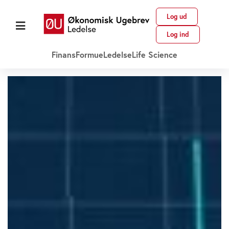
Log ud
Log ind
Finans
Formue
Ledelse
Life Science