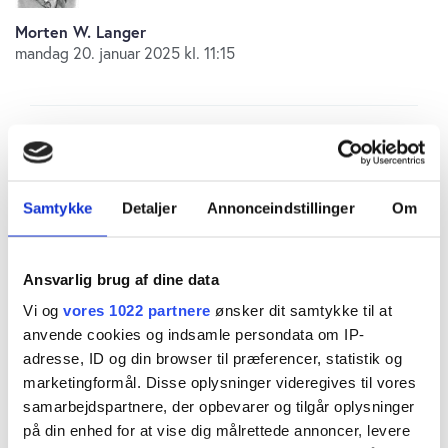
Morten W. Langer
mandag 20. januar 2025 kl. 11:15
Kære læser
Vi er ved at blive oversvømmet af usikkerheder
Samtykke
Detaljer
Annonceindstillinger
Om
omkring makroøkonomi, renter, Ukraine-Rusland
konflikten, Mellemøsten, klima, kunstig intelligens,
Ansvarlig brug af dine data
Trump og meget mere. Men der er særligt fire
Vi og
vores 1022 partnere
ønsker dit samtykke til at
anvende cookies og indsamle persondata om IP-
temaer, toperhvervsledere ikke må misse i det nye
adresse, ID og din browser til præferencer, statistik og
år. Det er temaer, som alle topledere bør have i
marketingformål. Disse oplysninger videregives til vores
samarbejdspartnere, der opbevarer og tilgår oplysninger
baghovedet, fordi det er nogle store bevægelser,
på din enhed for at vise dig målrettede annoncer, levere
som kan få stor betydning for den fremtidige