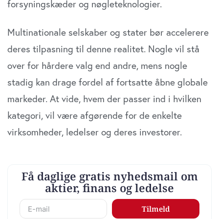
forsyningskæder og nøgleteknologier.
sociale medier, annonceringspartnere og
analysepartnere. Vores partnere kan kombinere disse
Multinationale selskaber og stater bør accelerere
data med andre oplysninger, du har givet dem, eller som
de har indsamlet fra din brug af deres tjenester. Du
deres tilpasning til denne realitet. Nogle vil stå
samtykker til vores cookies, hvis du fortsætter med at
over for hårdere valg end andre, mens nogle
anvende vores hjemmeside.
stadig kan drage fordel af fortsatte åbne globale
markeder. At vide, hvem der passer ind i hvilken
kategori, vil være afgørende for de enkelte
virksomheder, ledelser og deres investorer.