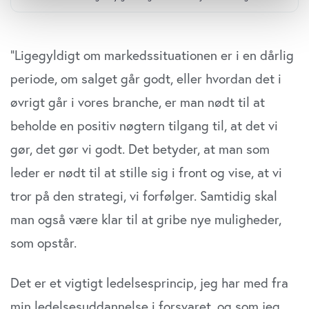
der kan være nøjagtig inden for få meter
Identificere din enhed baseret på en scanning af
dens unikke karakteristika (fingerprinting)
”Ligegyldigt om markedssituationen er i en dårlig
Dine valg anvendes på hele websitet.
periode, om salget går godt, eller hvordan det i
øvrigt går i vores branche, er man nødt til at
Vi bruger cookies til at tilpasse vores indhold og
annoncer, til at vise dig funktioner til sociale medier og til
beholde en positiv nøgtern tilgang til, at det vi
at analysere vores trafik. Vi deler også oplysninger om
gør, det gør vi godt. Det betyder, at man som
din brug af vores website med vores partnere inden for
sociale medier, annonceringspartnere og
leder er nødt til at stille sig i front og vise, at vi
analysepartnere. Vores partnere kan kombinere disse
tror på den strategi, vi forfølger. Samtidig skal
data med andre oplysninger, du har givet dem, eller som
de har indsamlet fra din brug af deres tjenester. Du
man også være klar til at gribe nye muligheder,
samtykker til vores cookies, hvis du fortsætter med at
som opstår.
anvende vores hjemmeside.
Det er et vigtigt ledelsesprincip, jeg har med fra
min ledelsesuddannelse i forsvaret, og som jeg