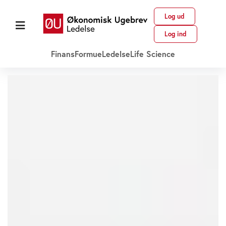
Log ud
Log ind
Finans
Formue
Ledelse
Life Science