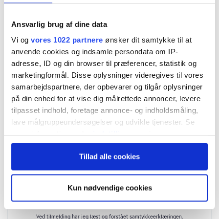
omsatte den nyfusionerede virksomhed for 5,2
mia. kr. og leverede en historisk lav
Ansvarlig brug af dine data
Vi og
vores 1022 partnere
ønsker dit samtykke til at
overskudsgrad efter større projektnedskrivninger.
anvende cookies og indsamle persondata om IP-
adresse, ID og din browser til præferencer, statistik og
”Vi er også ramt indenfor byggeriet. Men jeg tror,
marketingformål. Disse oplysninger videregives til vores
at vi har ramt bunden. Lige nu ser vi positivt på,
samarbejdspartnere, der opbevarer og tilgår oplysninger
på din enhed for at vise dig målrettede annoncer, levere
hvad der kommer i den nærmeste tid,” siger han
tilpasset indhold, foretage annonce- og indholdsmåling,
og fortsætter:
lave målgruppeundersøgelser og udvikle tjenester. Se
mere information under
indstillinger
og i vores
persondatapolitik. Du kan altid trække dit samtykke
Tillad alle cookies
tilbage eller ændre indstillinger fra vores
"Cookiedeklaration", eller ved at trykke på "Privacy
trigger" ikonet.
Kun nødvendige cookies
Hvis du tillader det, vil vi også gerne:
Indsamle præcise oplysninger om din placering,