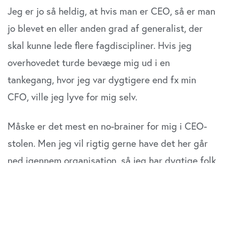
Jeg er jo så heldig, at hvis man er CEO, så er man
jo blevet en eller anden grad af generalist, der
skal kunne lede flere fagdiscipliner. Hvis jeg
overhovedet turde bevæge mig ud i en
tankegang, hvor jeg var dygtigere end fx min
CFO, ville jeg lyve for mig selv.
Måske er det mest en no-brainer for mig i CEO-
stolen. Men jeg vil rigtig gerne have det her går
ned igennem organisation, så jeg har dygtige folk
i alle led. Det kræver, at cheferne i et væsentligt
omfang også tør ansætte nye medarbejdere, der
måske er dygtigere end dem selv.”