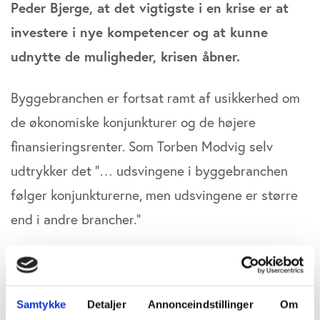
Peder Bjerge, at det vigtigste i en krise er at
investere i nye kompetencer og at kunne
udnytte de muligheder, krisen åbner.
Byggebranchen er fortsat ramt af usikkerhed om
de økonomiske konjunkturer og de højere
finansieringsrenter. Som Torben Modvig selv
udtrykker det ”… udsvingene i byggebranchen
følger konjunkturerne, men udsvingene er større
end i andre brancher.”
Netop den sætning er afgørende for, hvordan han
som CEO for entreprenørvirksomheden Nordstern
Samtykke
Detaljer
Annonceindstillinger
Om
vælger at håndtere det usikre marked. Sidste år