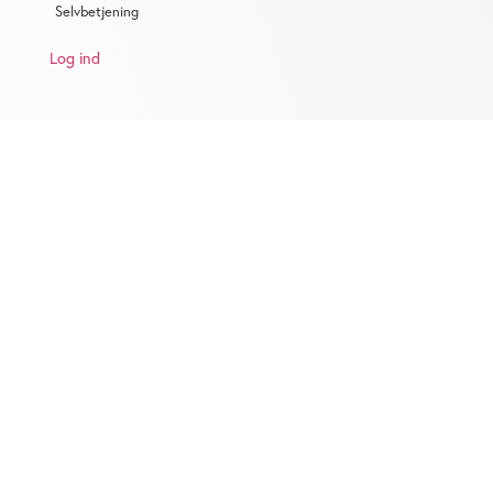
Selvbetjening
Log ind
KONTAKT
Salg:
salg@ugebrev.dk
Jobannoncer:
jobannoncer@ugebrev.dk
Redaktion:
redaktion@ugebrev.dk
Annonce materialer:
annonce-mat@ugebrev.dk
Bogholderi:
bogholderi@ugebrev.dk
Skriv til os på:
kontakt@ugebrev.dk
.
Vi bestræber os på at besvare henvendelser indenfor 24 timer.
Telefonisk henvendelse: 70 23 40 10
Telefonerne er åbne mandag og tirsdag mellem kl. 10 og 14.30.
Økonomisk Ugebrev A/S