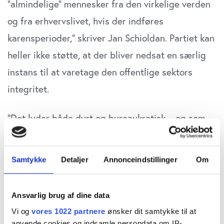
”almindelige” mennesker fra den virkelige verden
og fra erhvervslivet, hvis der indføres
karensperioder,” skriver Jan Schioldan. Partiet kan
heller ikke støtte, at der bliver nedsat en særlig
instans til at varetage den offentlige sektors
integritet.
”Det lyder både dyrt og bureaukratisk – og som
noget, der bliver ”en stat i staten”. Vi tror på, at de
danske myndigheder også i fremtiden sagtens
Samtykke
Detaljer
Annonceindstillinger
Om
kan administrere den offentlige sektors integritet
uden at skulle indføre nye bureaukratiske
Ansvarlig brug af dine data
mellemled,” skriver Jan Schioldan, som dog
Vi og
vores 1022 partnere
ønsker dit samtykke til at
pointerer, at man bør ”iagttage stor
anvende cookies og indsamle persondata om IP-