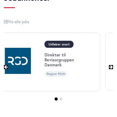
Vis alle jobs
Økonomichef til Børne-
og
Ungdomsforvaltningen i
Københavns Kommune
Region Hovedstaden