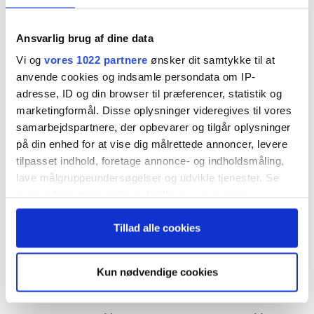
væksttal umiddelbart antyder.
Ansvarlig brug af dine data
S&P Globals foreløbige PMI for eurozonen faldt i
Vi og
vores 1022 partnere
ønsker dit samtykke til at
maj til 47,5 fra 48,8 i april, det laveste niveau i 31
anvende cookies og indsamle persondata om IP-
måneder. Det er anden måned i træk under 50-
adresse, ID og din browser til præferencer, statistik og
marketingformål. Disse oplysninger videregives til vores
grænsen, som adskiller fremgang fra tilbagegang.
samarbejdspartnere, der opbevarer og tilgår oplysninger
på din enhed for at vise dig målrettede annoncer, levere
Især servicesektoren svækkes markant, mens
tilpasset indhold, foretage annonce- og indholdsmåling,
lave målgruppeundersøgelser og udvikle tjenester. Se
industrien kun holdes oppe af midlertidige
mere information under
indstillinger
og i vores
forhold som lageropbygning og forsigtighedskøb.
persondatapolitik. Du kan altid trække dit samtykke
Samtidig falder nye ordrer, beskæftigelsen
Tillad alle cookies
tilbage eller ændre indstillinger fra vores
"Cookiedeklaration", eller ved at trykke på "Privacy
reduceres, og virksomhedernes forventninger er
trigger" ikonet.
Kun nødvendige cookies
nede på det laveste niveau i 32 måneder.
Hvis du tillader det, vil vi også gerne: