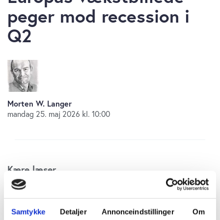
peger mod recession i
Q2
Morten W. Langer
mandag 25. maj 2026 kl. 10:00
Kære læser
De seneste nøgletal tegner et mere bekymrende
billede af europæisk økonomi end de officielle
Samtykke
Detaljer
Annonceindstillinger
Om