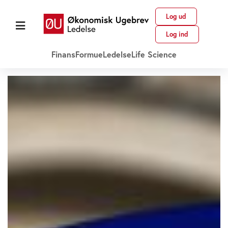
Log ud
Log ind
Finans
Formue
Ledelse
Life Science