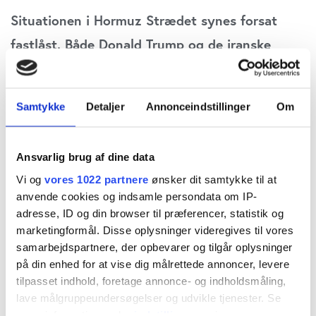
Situationen i Hormuz Strædet synes forsat
fastlåst. Både Donald Trump og de iranske
ledere mener, de har tiden på deres side, og
derfor ikke behøver indgå kompromiser på
Samtykke
Detaljer
Annonceindstillinger
Om
nuværende tidspunkt. Iran har bevist sin
modstandskraft overfor USA og Israel, og
Ansvarlig brug af dine data
Trump er blevet tvunget til lige før et vigtigt
Vi og
vores 1022 partnere
ønsker dit samtykke til at
midtvejsvalg at signalere ligegyldighed over for
anvende cookies og indsamle persondata om IP-
kraftigt stigende hjemlige benzinpriser, skriver
adresse, ID og din browser til præferencer, statistik og
marketingformål. Disse oplysninger videregives til vores
Jacob Funk Kirkegaard, senior fellow hos
samarbejdspartnere, der opbevarer og tilgår oplysninger
tænketanken Bruegel.
på din enhed for at vise dig målrettede annoncer, levere
tilpasset indhold, foretage annonce- og indholdsmåling,
lave målgruppeundersøgelser og udvikle tjenester. Se
De fleste iagttagere er for tiden enige om, at Iran-
mere information under
indstillinger
og i vores