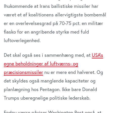
Ihukommende at Irans ballistiske missiler har
været et af koalitionens allervigtigste bombemål
er en overlevelsesgrad på 70-75 pct. en militær
fiasko for en angribende styrke med fuld
luftoverlegenhed.
Det skal også ses i sammenhæng med, at
USA’s
egne beholdninger af luftværns- og
præcisionsmissiler
nu er mere end halveret. Og
det skyldes også manglende kapaciteter og
planlægning hos Pentagon. Ikke bare Donald
Trumps uberegnelige politiske lederskab.
Endnu værre påviser Washington Post også, at