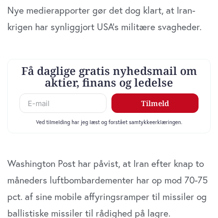
data med andre oplysninger, du har givet dem, eller som
Nye medierapporter gør det dog klart, at Iran-
de har indsamlet fra din brug af deres tjenester. Du
krigen har synliggjort USA’s militære svagheder.
samtykker til vores cookies, hvis du fortsætter med at
anvende vores hjemmeside.
Washington Post har påvist, at Iran efter knap to
måneders luftbombardementer har op mod 70-75
pct. af sine mobile affyringsramper til missiler og
ballistiske missiler til rådighed på lagre.