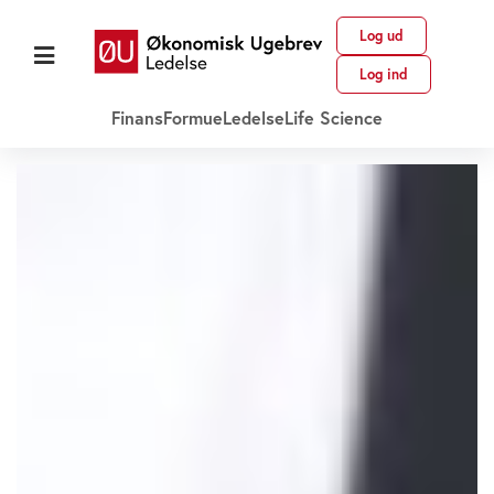
Log ud
Log ind
Finans
Formue
Ledelse
Life Science