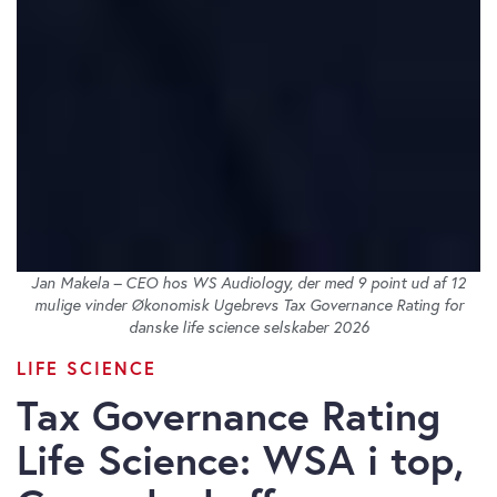
Jan Makela – CEO hos WS Audiology, der med 9 point ud af 12
mulige vinder Økonomisk Ugebrevs Tax Governance Rating for
danske life science selskaber 2026
LIFE SCIENCE
Tax Governance Rating
Life Science: WSA i top,