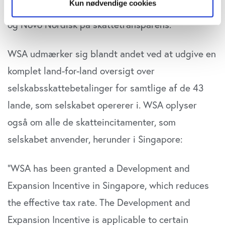
Kun nødvendige cookies
prominente C25-selskaber som Demant, Coloplast
Hvis du tillader det, vil vi også gerne:
og Novo Nordisk på skattetransparens.
Indsamle præcise oplysninger om din placering,
der kan være nøjagtig inden for få meter
WSA udmærker sig blandt andet ved at udgive en
Identificere din enhed baseret på en scanning af
komplet land-for-land oversigt over
dens unikke karakteristika (fingerprinting)
Dine valg anvendes på hele websitet.
selskabsskattebetalinger for samtlige af de 43
lande, som selskabet opererer i. WSA oplyser
Vi bruger cookies til at tilpasse vores indhold og
annoncer, til at vise dig funktioner til sociale medier og til
også om alle de skatteincitamenter, som
at analysere vores trafik. Vi deler også oplysninger om
selskabet anvender, herunder i Singapore:
din brug af vores website med vores partnere inden for
sociale medier, annonceringspartnere og
“WSA has been granted a Development and
analysepartnere. Vores partnere kan kombinere disse
data med andre oplysninger, du har givet dem, eller som
Expansion Incentive in Singapore, which reduces
de har indsamlet fra din brug af deres tjenester. Du
the effective tax rate. The Development and
samtykker til vores cookies, hvis du fortsætter med at
anvende vores hjemmeside.
Expansion Incentive is applicable to certain