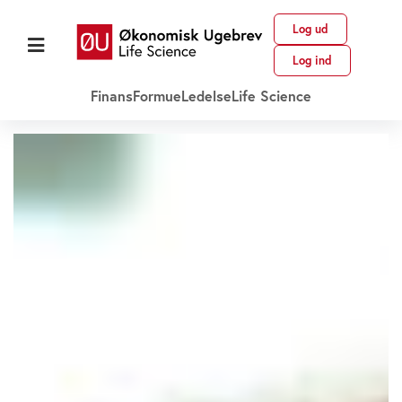
Log ud
Log ind
Finans
Formue
Ledelse
Life Science