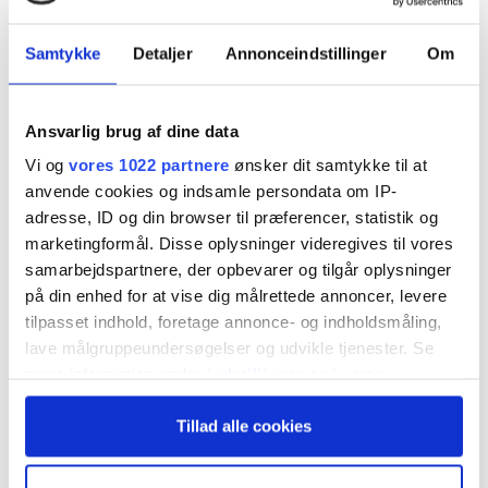
Pharma og Novo Nordisk er langt nede på
Samtykke
Detaljer
Annonceindstillinger
Om
listen. Generelt er danske life science selskaber
mindre åbne omkring deres skattebetalinger
Ansvarlig brug af dine data
end det øvrige danske erhvervsliv, skriver
Vi og
vores 1022 partnere
ønsker dit samtykke til at
redaktør Claus Strue Frederiksen i dette
anvende cookies og indsamle persondata om IP-
overblik over 20 danske life science selskabers
adresse, ID og din browser til præferencer, statistik og
marketingformål. Disse oplysninger videregives til vores
skattetransparens, som er en del af Økonomisk
samarbejdspartnere, der opbevarer og tilgår oplysninger
Ugebrevs Tax Governance Rating 2026.
på din enhed for at vise dig målrettede annoncer, levere
tilpasset indhold, foretage annonce- og indholdsmåling,
lave målgruppeundersøgelser og udvikle tjenester. Se
WSA topper listen i årets udgave af Økonomisk
mere information under
indstillinger
og i vores
Ugebrevs Tax Governance Rating for danske life
persondatapolitik. Du kan altid trække dit samtykke
Tillad alle cookies
science selskaber. Den unoterede
tilbage eller ændre indstillinger fra vores
"Cookiedeklaration", eller ved at trykke på "Privacy
høreapparatsproducent slår altså store
trigger" ikonet.