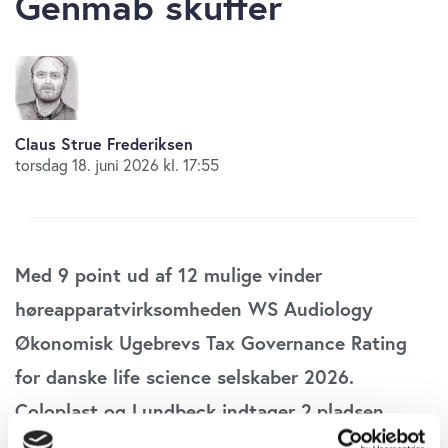
Genmab skuffer
Claus Strue Frederiksen
torsdag 18. juni 2026 kl. 17:55
Med 9 point ud af 12 mulige vinder
høreapparatvirksomheden WS Audiology
Økonomisk Ugebrevs Tax Governance Rating
for danske life science selskaber 2026.
Coloplast og Lundbeck indtager 2.pladsen,
mens prominente selskaber som Genmab, LEO