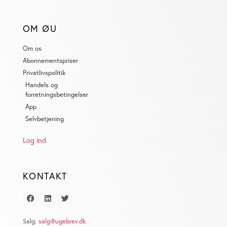
OM ØU
Om os
Abonnementspriser
Privatlivspolitik
Handels og
forretningsbetingelser
App
Selvbetjening
Log ind
KONTAKT
Salg:
salg@ugebrev.dk