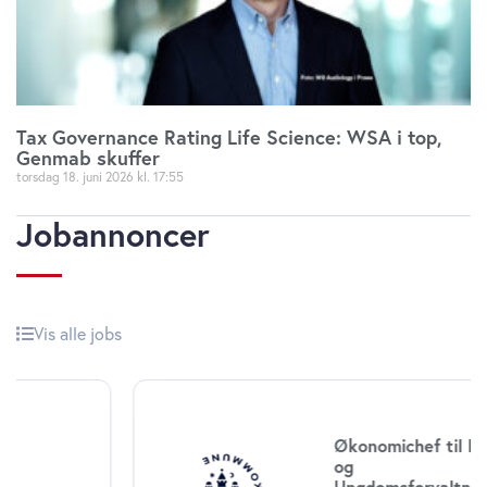
Tax Governance Rating Life Science: WSA i top,
Genmab skuffer
torsdag 18. juni 2026
17:55
Jobannoncer
Vis alle jobs
Økonomichef til Børne-
og
Ungdomsforvaltningen i