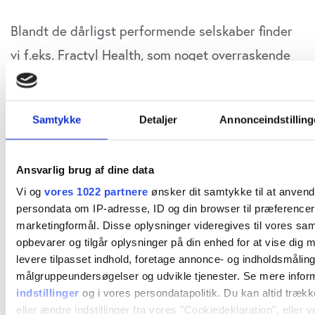
Blandt de dårligst performende selskaber finder
vi f.eks. Fractyl Health, som noget overraskende
arbejder indenfor både fedme og type 2 diabetes.
Det dårlige selskab i oversigten er Metagenomi,
Samtykke
Detaljer
Annonceindstilling
som er et meget early stage forskningsselskab
inden for gen-terapi området.
Ansvarlig brug af dine data
Det er naturligvis for tidligt at fælde dom over
Vi og
vores 1022 partnere
ønsker dit samtykke til at anven
persondata om IP-adresse, ID og din browser til præferencer, 
selskaberne, som selvfølgelig skal have mere tid
marketingformål. Disse oplysninger videregives til vores sa
til at udfolde deres potentiale og afrapportere
opbevarer og tilgår oplysninger på din enhed for at vise dig 
levere tilpasset indhold, foretage annonce- og indholdsmåling
mere data. Men i en sektor, hvor det er ganske få
målgruppeundersøgelser og udvikle tjenester. Se mere infor
vindere, der principielt skal finansiere en hel del
indstillinger
og i vores persondatapolitik. Du kan altid trækk
tabere i en portefølje, er den aktuelle status ikke
eller ændre indstillinger fra vores "Cookiedeklaration", eller 