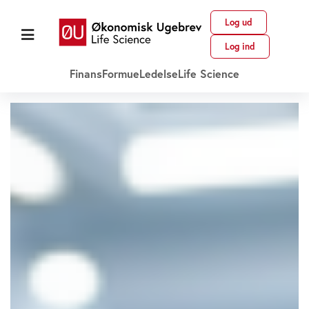
Log ud
Log ind
Finans
Formue
Ledelse
Life Science