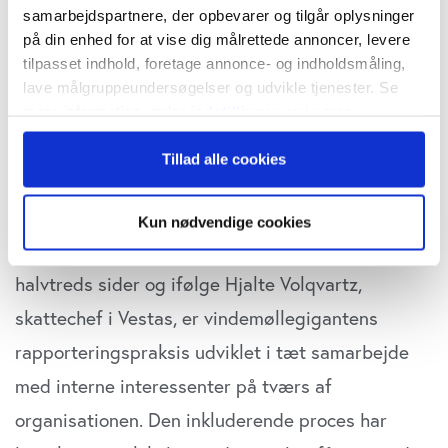
samarbejdspartnere, der opbevarer og tilgår oplysninger
eksempelvis oplyser begge virksomheder om
på din enhed for at vise dig målrettede annoncer, levere
skattebetalinger for samtlige lande, de har
tilpasset indhold, foretage annonce- og indholdsmåling,
aktiviteter i. Derved opnår de ekstrapoint i
lave målgruppeundersøgelser og udvikle tjenester. Se
mere information under
indstillinger
og i vores
ratingens målepunkt 4, der omhandler land-for-
persondatapolitik. Du kan altid trække dit samtykke
land rapportering (se mere om ratingens
Tillad alle cookies
tilbage eller ændre indstillinger fra vores
"Cookiedeklaration", eller ved at trykke på "Privacy
målepunkter nederst).
trigger" ikonet.
Kun nødvendige cookies
Vestas seneste
skatterapport
fylder over
Hvis du tillader det, vil vi også gerne:
halvtreds sider og ifølge Hjalte Volqvartz,
Indsamle præcise oplysninger om din placering,
der kan være nøjagtig inden for få meter
skattechef i Vestas, er vindemøllegigantens
Identificere din enhed baseret på en scanning af
rapporteringspraksis udviklet i tæt samarbejde
dens unikke karakteristika (fingerprinting)
med interne interessenter på tværs af
Dine valg anvendes på hele websitet.
organisationen. Den inkluderende proces har
Vi bruger cookies til at tilpasse vores indhold og