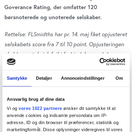
Goverance Rating, der omfatter 120
børsnoterede og unoterede selskaber.
Rettelse: FLSmidths har pr. 14. maj fået opjusteret
selskabets score fra 7 til 10 point. Opjusteringen
skyldes en teknisk fejl i forbindelse med den
oprindelige pointtildeling.
Samtykke
Detaljer
Annonceindstillinger
Om
Vestas og Ørsted vinder Økonomisk Ugebrev Tax
Governance Rating 2024 for large cap-selskaber.
Ansvarlig brug af dine data
De to selskaber udmærker sig ved at rapportere
Vi og
vores 1022 partnere
ønsker dit samtykke til at
anvende cookies og indsamle persondata om IP-
udførligt om deres skattebetalinger samt om
adresse, ID og din browser til præferencer, statistik og
deres tilgang til ansvarlig skatteadfærd –
marketingformål. Disse oplysninger videregives til vores