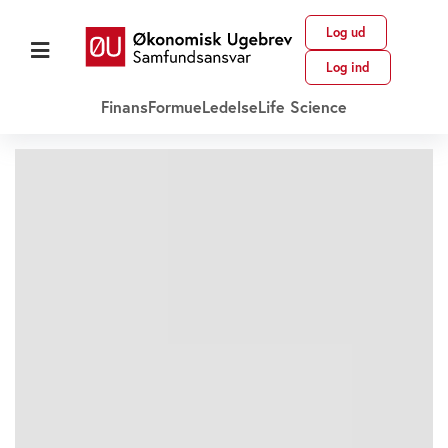
Log ud
Log ind
Finans
Formue
Ledelse
Life Science