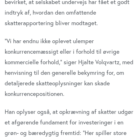
bevirket, at selskabet undervejs har fået et godt
annoncer, til at vise dig funktioner til sociale medier og til
at analysere vores trafik. Vi deler også oplysninger om
indtryk af, hvordan den omfattende
din brug af vores website med vores partnere inden for
skatterapportering bliver modtaget.
sociale medier, annonceringspartnere og
analysepartnere. Vores partnere kan kombinere disse
data med andre oplysninger, du har givet dem, eller som
”Vi har endnu ikke oplevet ulemper
de har indsamlet fra din brug af deres tjenester. Du
konkurrencemæssigt eller i forhold til øvrige
samtykker til vores cookies, hvis du fortsætter med at
kommercielle forhold,” siger Hjalte Volqvartz, med
anvende vores hjemmeside.
henvisning til den generelle bekymring for, om
detaljerede skatteoplysninger kan skade
konkurrencepositionen.
Han oplyser også, at opkrævning af skatter udgør
et afgørende fundament for investeringer i en
grøn- og bæredygtig fremtid: ”Her spiller store