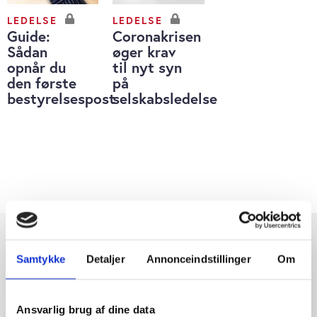
LEDELSE
LEDELSE
Guide:
Coronakrisen
Sådan
øger krav
opnår du
til nyt syn
den første
på
bestyrelsespost
selskabsledelse
Samtykke
Detaljer
Annonceindstillinger
Om
Ansvarlig brug af dine data
Dybdegående og original