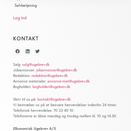
dens unikke karakteristika (fingerprinting)
Selvbetjening
Dine valg anvendes på hele websitet.
Log ind
Vi bruger cookies til at tilpasse vores indhold og
annoncer, til at vise dig funktioner til sociale medier og til
KONTAKT
at analysere vores trafik. Vi deler også oplysninger om
din brug af vores website med vores partnere inden for
sociale medier, annonceringspartnere og
analysepartnere. Vores partnere kan kombinere disse
Salg:
salg@ugebrev.dk
data med andre oplysninger, du har givet dem, eller som
Jobannoncer:
jobannoncer@ugebrev.dk
de har indsamlet fra din brug af deres tjenester. Du
Redaktion:
redaktion@ugebrev.dk
samtykker til vores cookies, hvis du fortsætter med at
Annonce materialer:
annonce-mat@ugebrev.dk
Bogholderi:
bogholderi@ugebrev.dk
anvende vores hjemmeside.
Skriv til os på:
kontakt@ugebrev.dk
.
Vi bestræber os på at besvare henvendelser indenfor 24 timer.
Telefonisk henvendelse: 70 23 40 10
Telefonerne er åbne mandag og tirsdag mellem kl. 10 og 14.30.
Økonomisk Ugebrev A/S