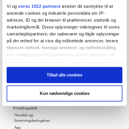
Vi og
vores 1022 partnere
ønsker dit samtykke til at
journalistik siden 1994
anvende cookies og indsamle persondata om IP-
Økonomisk Ugebrev har i mere end 25 år leveret indsigtsfuld
adresse, ID og din browser til præferencer, statistik og
og dagsordensættende journalistik og analyser til læserne og
marketingformål. Disse oplysninger videregives til vores
den brede offentlighed.
samarbejdspartnere, der opbevarer og tilgår oplysninger
på din enhed for at vise dig målrettede annoncer, levere
Vi tager ansvar for vores indhold og er tilmeldt:
tilpasset indhold, foretage annonce- og indholdsmåling,
lave målgruppeundersøgelser og udvikle tjenester. Se
mere information under
indstillinger
og i vores
persondatapolitik. Du kan altid trække dit samtykke
Tillad alle cookies
tilbage eller ændre indstillinger fra vores
OM ØU
"Cookiedeklaration", eller ved at trykke på "Privacy
trigger" ikonet.
Kun nødvendige cookies
Om os
Abonnementspriser
Hvis du tillader det, vil vi også gerne:
Privatlivspolitik
Indsamle præcise oplysninger om din placering,
Handels og
der kan være nøjagtig inden for få meter
forretningsbetingelser
Identificere din enhed baseret på en scanning af
App