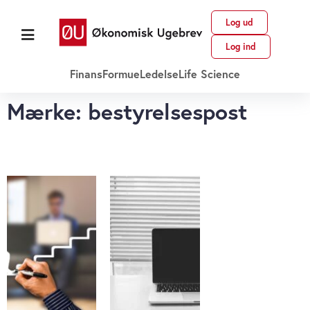
Log ud
Log ind
Finans
Formue
Ledelse
Life Science
Mærke: bestyrelsespost