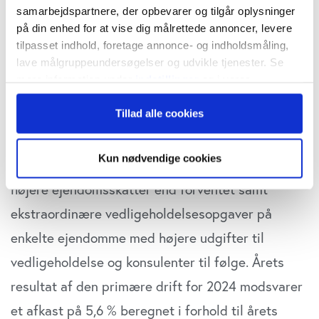
kr. i 2023, svarende til en ændring på 444,4 mio.
samarbejdspartnere, der opbevarer og tilgår oplysninger
kr. Bolig- og erhvervslejeindtægter bidrog i 2024
på din enhed for at vise dig målrettede annoncer, levere
tilpasset indhold, foretage annonce- og indholdsmåling,
med 140,6 mio. kr. mod 133,2 mio. kr. i 2023.
lave målgruppeundersøgelser og udvikle tjenester. Se
Stigningen skyldes primært et lavere
mere information under
indstillinger
og i vores
persondatapolitik. Du kan altid trække dit samtykke
tomgangsniveau.”
Tillad alle cookies
tilbage eller ændre indstillinger fra vores
"Cookiedeklaration", eller ved at trykke på "Privacy
Det oplyses, at driftsresultatet blev lidt lavere
trigger" ikonet.
Kun nødvendige cookies
end forventet: ”Det skyldes flere faktorer såsom
Hvis du tillader det, vil vi også gerne:
højere ejendomsskatter end forventet samt
Indsamle præcise oplysninger om din placering,
ekstraordinære vedligeholdelsesopgaver på
der kan være nøjagtig inden for få meter
enkelte ejendomme med højere udgifter til
Identificere din enhed baseret på en scanning af
dens unikke karakteristika (fingerprinting)
vedligeholdelse og konsulenter til følge. Årets
Dine valg anvendes på hele websitet.
resultat af den primære drift for 2024 modsvarer
Vi bruger cookies til at tilpasse vores indhold og
et afkast på 5,6 % beregnet i forhold til årets