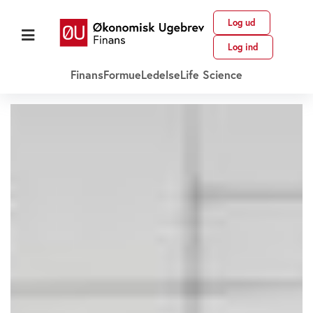
Log ud
Log ind
Finans
Formue
Ledelse
Life Science