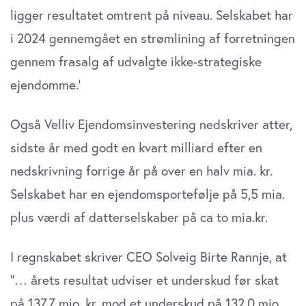
ligger resultatet omtrent på niveau. Selskabet har
i 2024 gennemgået en strømlining af forretningen
gennem frasalg af udvalgte ikke-strategiske
ejendomme.’
Også Velliv Ejendomsinvestering nedskriver atter,
sidste år med godt en kvart milliard efter en
nedskrivning forrige år på over en halv mia. kr.
Selskabet har en ejendomsportefølje på 5,5 mia.
plus værdi af datterselskaber på ca to mia.kr.
I regnskabet skriver CEO Solveig Birte Rannje, at
”… årets resultat udviser et underskud før skat
på 137,7 mio. kr. mod et underskud på 132,0 mio.