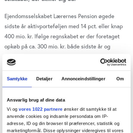
Ejendomsselskabet Lærernes Pension øgede
sidste år aktivporteføljen med 14 pct. eller knap
400 mio. kr. Ifølge regnskabet er der foretaget
opkøb på ca. 300 mio. kr. både sidste år og
forrige år.
CEO Jakob Folkenberg Eriksen skriver i
Samtykke
Detaljer
Annonceindstillinger
Om
regnskabet, at ”… årets resultat udgør 139,0 mio.
kr. mod -435,83 mio. kr. i 2023. Resultatet i 2024
Ansvarlig brug af dine data
skyldes primært at den urealiserede
Vi og
vores 1022 partnere
ønsker dit samtykke til at
markedsværdiregulering på selskabets
anvende cookies og indsamle persondata om IP-
ejendomme udgjorde 83,9 mio. kr. mod -360,5 mio.
adresse, ID og din browser til præferencer, statistik og
marketingformål. Disse oplysninger videregives til vores