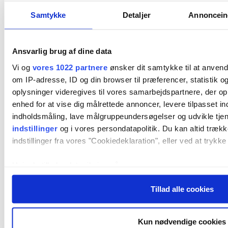
Samtykke
Detaljer
Annonceind
Ansvarlig brug af dine data
Vi og
vores 1022 partnere
ønsker dit samtykke til at anven
om IP-adresse, ID og din browser til præferencer, statistik 
oplysninger videregives til vores samarbejdspartnere, der opb
enhed for at vise dig målrettede annoncer, levere tilpasset i
indholdsmåling, lave målgruppeundersøgelser og udvikle tjen
indstillinger
og i vores persondatapolitik. Du kan altid trækk
indstillinger fra vores "Cookiedeklaration", eller ved at trykke
Hvis du tillader det, vil vi også gerne:
Indsamle præcise oplysninger om din placering, der k
Tillad alle cookies
meter
Identificere din enhed baseret på en scanning af dens
(fingerprinting)
Kun nødvendige cookies