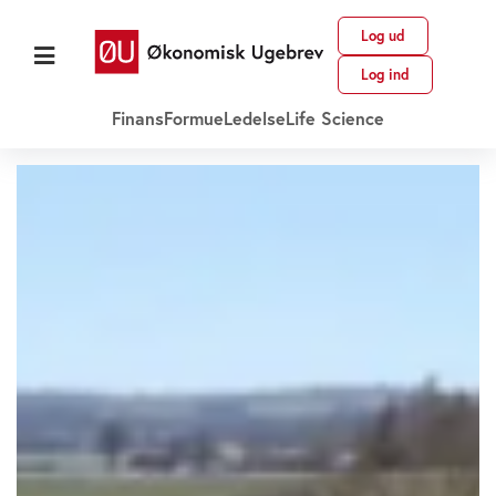
Log ud
Log ind
Finans
Formue
Ledelse
Life Science