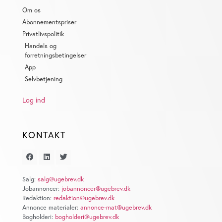
Om os
Abonnementspriser
Privatlivspolitik
Handels og
forretningsbetingelser
App
Selvbetjening
Log ind
KONTAKT
Salg:
salg@ugebrev.dk
Jobannoncer:
jobannoncer@ugebrev.dk
Redaktion:
redaktion@ugebrev.dk
Annonce materialer:
annonce-mat@ugebrev.dk
Bogholderi:
bogholderi@ugebrev.dk