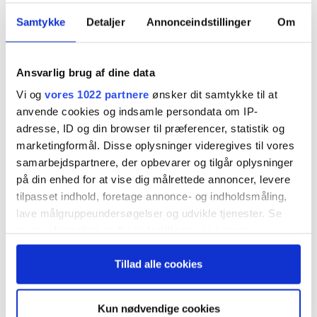
division, som er sat til salg. På trods af et
Samtykke
Detaljer
Annonceindstillinger
Om
udfordrende geopolitisk klima fastholder
Gabriel helårsforventningerne, og
Ansvarlig brug af dine data
driftsresultatet af de fortsættende aktiviteter
Vi og
vores 1022 partnere
ønsker dit samtykke til at
er 9 pct. bedre end i fjor.
anvende cookies og indsamle persondata om IP-
adresse, ID og din browser til præferencer, statistik og
marketingformål. Disse oplysninger videregives til vores
Gabriels halvårsregnskab skal ses som to
samarbejdspartnere, der opbevarer og tilgår oplysninger
halvdele: På den ene side en sund kerneforretning
på din enhed for at vise dig målrettede annoncer, levere
tilpasset indhold, foretage annonce- og indholdsmåling,
med produktion af stof til erhvervsmøbler og på
lave målgruppeundersøgelser og udvikle tjenester. Se
den anden side den møbelproducerende del
mere information under
indstillinger
og i vores
FurnMaster.
persondatapolitik. Du kan altid trække dit samtykke
Tillad alle cookies
tilbage eller ændre indstillinger fra vores
"Cookiedeklaration", eller ved at trykke på "Privacy
FurnMaster kæmper med betydelige
trigger" ikonet.
Kun nødvendige cookies
udfordringer, og eftersom divisionen er sat til