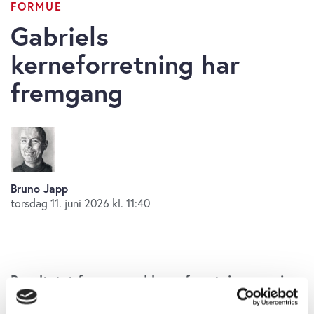
FORMUE
Gabriels
kerneforretning har
fremgang
Bruno Japp
torsdag 11. juni 2026 kl. 11:40
Resultatet fra en sund kerneforretning opvejer
underskuddet i den kriseramte FurnMaster-