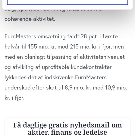
Hvis du tillader det, vil vi også gerne:
salg, optræder den i regnskabet som en
Indsamle præcise oplysninger om din placering,
ophørende aktivitet.
der kan være nøjagtig inden for få meter
Identificere din enhed baseret på en scanning af
FurnMasters omsætning faldt 28 pct. i første
dens unikke karakteristika (fingerprinting)
Dine valg anvendes på hele websitet.
halvår til 155 mio. kr. mod 215 mio. kr. i fjor, men
med en planlagt tilpasning af aktivitetsniveauet
Vi bruger cookies til at tilpasse vores indhold og
og afvikling af uprofitable kundekontrakter
annoncer, til at vise dig funktioner til sociale medier og til
at analysere vores trafik. Vi deler også oplysninger om
lykkedes det at indskrænke FurnMasters
din brug af vores website med vores partnere inden for
underskud efter skat til 8,9 mio. kr. mod 10,9 mio.
sociale medier, annonceringspartnere og
analysepartnere. Vores partnere kan kombinere disse
kr. i fjor.
data med andre oplysninger, du har givet dem, eller som
de har indsamlet fra din brug af deres tjenester. Du
samtykker til vores cookies, hvis du fortsætter med at
anvende vores hjemmeside.