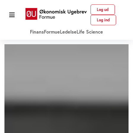
Log ud
Log ind
Finans
Formue
Ledelse
Life Science