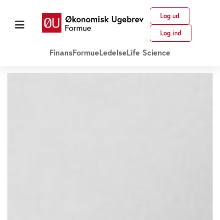
Log ud
Log ind
Finans
Formue
Ledelse
Life Science