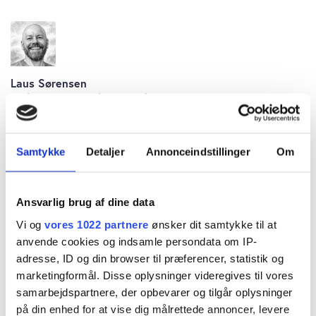
Laus Sørensen
lørdag 20. september 2025 kl. 12:32
Samtykke
Detaljer
Annonceindstillinger
Om
ØU Formue nummer 32/2025 er udkommet.
Læs bl.a. om:
Ansvarlig brug af dine data
Vi og
vores 1022 partnere
ønsker dit samtykke til at
anvende cookies og indsamle persondata om IP-
adresse, ID og din browser til præferencer, statistik og
Ørsted højt på de professionelles
marketingformål. Disse oplysninger videregives til vores
indkøbsliste
samarbejdspartnere, der opbevarer og tilgår oplysninger
på din enhed for at vise dig målrettede annoncer, levere
NKT: Kaloriefattig opjustering, men