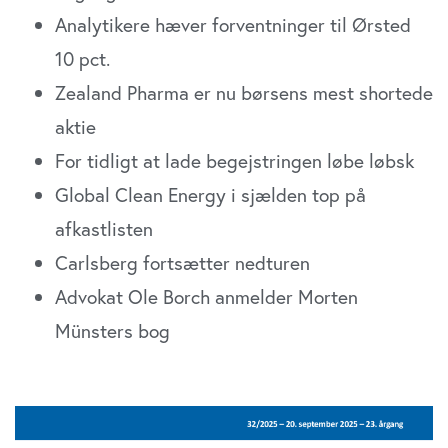
din brug af vores website med vores partnere inden for
Analytikere hæver forventninger til Ørsted
sociale medier, annonceringspartnere og
analysepartnere. Vores partnere kan kombinere disse
10 pct.
data med andre oplysninger, du har givet dem, eller som
Zealand Pharma er nu børsens mest shortede
de har indsamlet fra din brug af deres tjenester. Du
aktie
samtykker til vores cookies, hvis du fortsætter med at
anvende vores hjemmeside.
For tidligt at lade begejstringen løbe løbsk
Global Clean Energy i sjælden top på
afkastlisten
Carlsberg fortsætter nedturen
Advokat Ole Borch anmelder Morten
Münsters bog