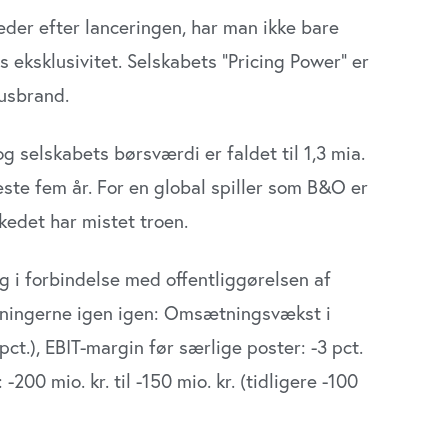
der efter lanceringen, har man ikke bare
 eksklusivitet. Selskabets ”Pricing Power” er
susbrand.
g selskabets børsværdi er faldet til 1,3 mia.
este fem år. For en global spiller som B&O er
rkedet har mistet troen.
g i forbindelse med offentliggørelsen af
ntningerne igen igen: Omsætningsvækst i
 5 pct.), EBIT-margin før særlige poster: -3 pct.
w: -200 mio. kr. til -150 mio. kr. (tidligere -100