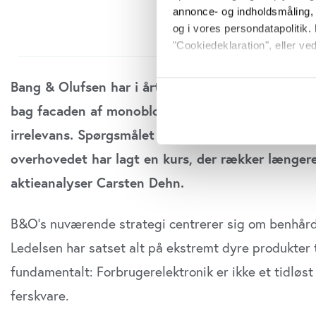
annonce- og indholdsmåling,
og i vores persondatapolitik. 
"Cookiedeklaration", eller ved
Hvis du tillader det, vil vi og
Bang & Olufsen har i årtier været symbolet på d
Indsamle præcise oply
bag facaden af monoblok-fræset aluminium kæm
Identificere din enhed
irrelevans. Spørgsmålet er ikke længere, hvad B
Dine valg anvendes på hele w
overhovedet har lagt en kurs, der rækker længere
Vi bruger cookies til at tilpas
aktieanalyser Carsten Dehn.
vores trafik. Vi deler også o
annonceringspartnere og anal
dem, eller som de har indsaml
B&O’s nuværende strategi centrerer sig om benhård 
anvende vores hjemmeside.
Ledelsen har satset alt på ekstremt dyre produkter t
fundamentalt: Forbrugerelektronik er ikke et tidløst
ferskvare.