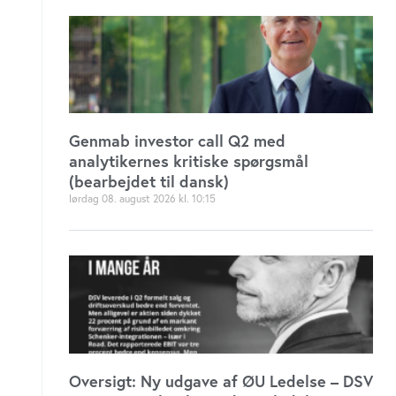
Genmab investor call Q2 med
analytikernes kritiske spørgsmål
(bearbejdet til dansk)
lørdag 08. august 2026
10:15
Oversigt: Ny udgave af ØU Ledelse – DSV