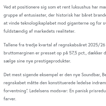
Ved at positionere sig som et rent luksushus har ma
gruppe af entusiaster, der historisk har båret brandet
at vinde teknologikapløbet mod giganterne og for sva
fuldstændig af markedets realiteter.
Tallene fra tredje kvartal af regnskabsåret 2025/26
bruttomarginen er presset op på 57,5 pct., dækker de
sælge sine nye prestigeprodukter.
Det mest sigende eksempel er den nye Soundbar, Be
regnskabet måtte den konstituerede ledelse indrømm
forventning”. Ledelsens modsvar: En panisk prisredu
farver.