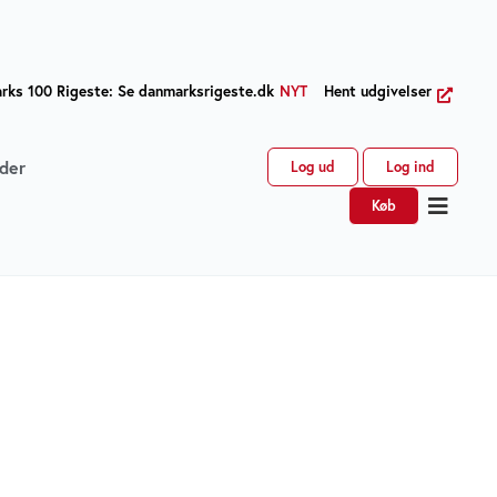
ks 100 Rigeste: Se danmarksrigeste.dk
NYT
Hent udgivelser
der
Log ud
Log ind
Køb