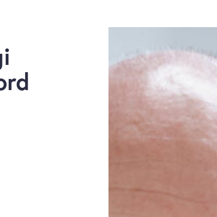
i
ord