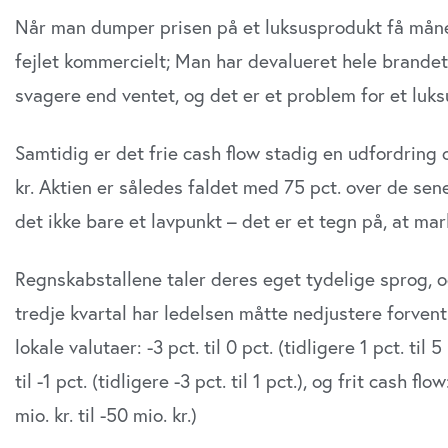
Når man dumper prisen på et luksusprodukt få måne
fejlet kommercielt; Man har devalueret hele brandets
svagere end ventet, og det er et problem for et luk
Samtidig er det frie cash flow stadig en udfordring o
kr. Aktien er således faldet med 75 pct. over de sen
det ikke bare et lavpunkt – det er et tegn på, at ma
Regnskabstallene taler deres eget tydelige sprog, o
tredje kvartal har ledelsen måtte nedjustere forve
lokale valutaer: -3 pct. til 0 pct. (tidligere 1 pct. til
til -1 pct. (tidligere -3 pct. til 1 pct.), og frit cash flo
mio. kr. til -50 mio. kr.)