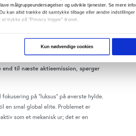
 lave målgruppeundersøgelser og udvikle tjenester. Se mere inf
Du kan altid trække dit samtykke tilbage eller ændre indstillinger
Interim 
 at trykke på "Privacy trigger" ikonet.
så gerne:
ansk design og teknologisk overskud. Men
sninger om din placering, der kan være nøjagtig inden for få me
per selskabet en desperat kamp mod
Kun nødvendige cookies
 baseret på en scanning af dens unikke karakteristika (fingerprin
&O skal producere, men om bestyrelsen
ebsitet.
 end til næste aktieemission, spørger
se vores indhold og annoncer, til at vise dig funktioner til sociale
plysninger om din brug af vores website med vores partnere inden
ysepartnere. Vores partnere kan kombinere disse data med andr
et fra din brug af deres tjenester. Du samtykker til vores cookie
fokusering på ”luksus” på øverste hylde.
il en smal global elite. Problemet er
 aktiv som et mekanisk ur; det er en