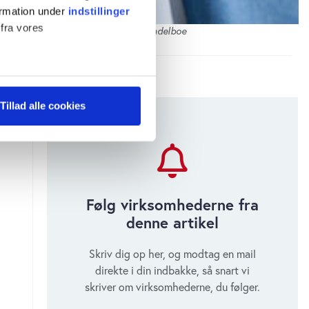
ormation under
indstillinger
 fra vores
CEO hos Bang & Olufsen, Nikolaj Wendelboe
ter
Tillad alle cookies
ting)
 medier og til at analysere
 for sociale medier,
e oplysninger, du har givet
Følg virksomhederne fra
s, hvis du fortsætter med at
denne artikel
Skriv dig op her, og modtag en mail
direkte i din indbakke, så snart vi
skriver om virksomhederne, du følger.