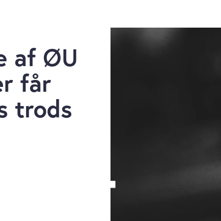
e af ØU
r får
s trods