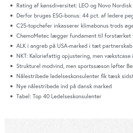
Rating af kønsdiversitet: LEO og Novo Nordisk
Derfor bruges ESG-bonus: 44 pct. af ledere pe
C25-topchefer inkasserer klimabonus trods øg
ChemoMetec lægger fundament til forstærket
ALK i angreb på USA-marked i tæt partnerskab
NKT: Kaloriefattig opjustering, men vækstcase 
Strukturel modvind, men sportssæson løfter Bet
Nålestribede ledelseskonsulenter fik tæsk sids
Nye nålestribede ind på dansk marked
Tabel: Top 40 Ledelseskonsulenter