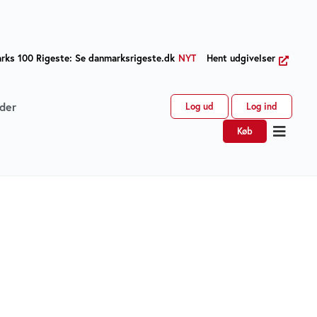
ks 100 Rigeste: Se danmarksrigeste.dk
NYT
Hent udgivelser
der
Log ud
Log ind
Køb