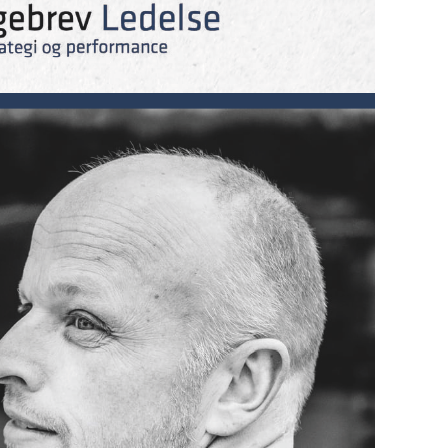
Udløber snart
omichef til
e-og
Direktør til
omsforvaltningen
Revisorgruppen
benhavns
Danmark
mune
Region Midt
on Hovedstaden