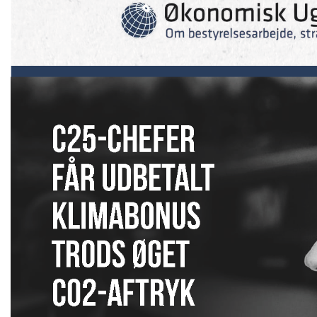
Udløber snart
Økon
Børn
Direktør til
Ungd
Revisorgruppen
i Kø
Danmark
Kom
Region Midt
Regi