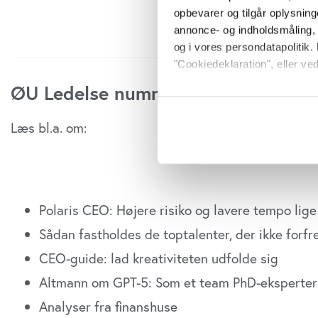
opbevarer og tilgår oplysning
annonce- og indholdsmåling,
og i vores persondatapolitik. 
"Cookiedeklaration", eller ved
ØU Ledelse nummer 16/2025 er ud
Hvis du tillader det, vil vi og
Indsamle præcise oply
Læs bl.a. om:
Identificere din enhed
Dine valg anvendes på hele w
Vi bruger cookies til at tilpas
vores trafik. Vi deler også o
Polaris CEO: Højere risiko og lavere tempo lige
annonceringspartnere og anal
Sådan fastholdes de toptalenter, der ikke for
dem, eller som de har indsaml
CEO-guide: lad kreativiteten udfolde sig
anvende vores hjemmeside.
Altmann om GPT-5: Som et team PhD-eksperter
Analyser fra finanshuse