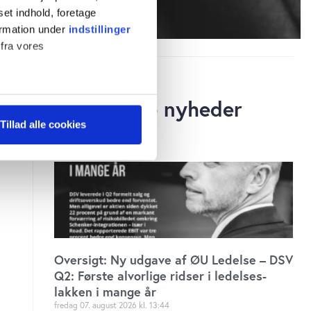
set indhold, foretage
ormation under
indstillinger
 fra vores
Relaterede nyheder
ter
Tillad alle cookies
ting)
 medier og til at analysere
 for sociale medier,
e oplysninger, du har givet
s, hvis du fortsætter med at
Oversigt: Ny udgave af ØU Ledelse – DSV
Q2: Første alvorlige ridser i ledelses-
lakken i mange år
fredag 07. august 2026
13:44