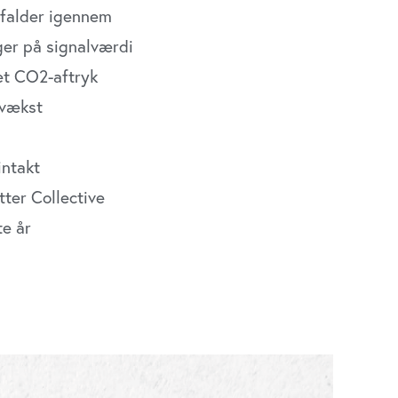
 falder igennem
ger på signalværdi
et CO2-aftryk
 vækst
intakt
ter Collective
te år