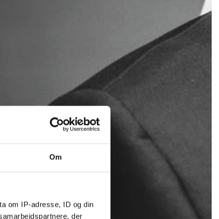
Om
ta om IP-adresse, ID og din
s samarbejdspartnere, der