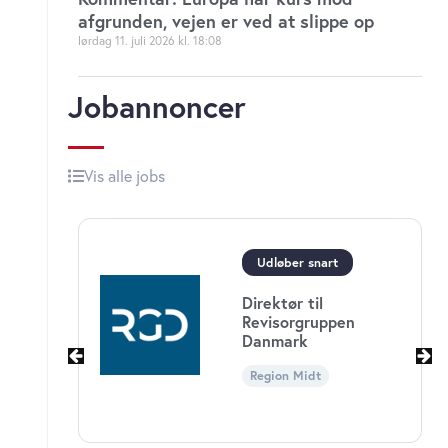
afgrunden, vejen er ved at slippe op
lørdag 11. juli 2026
18:08
Jobannoncer
Vis alle jobs
Økonomichef til
Børne-og
Ungdomsforvaltningen
i Københavns
Kommune
Region Hovedstaden