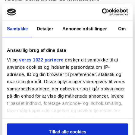
børsnoterede selskaber leveret store fremskridt
i skattetransparens de seneste år, skriver
redaktør Claus Strue Frederiksen, der her
Samtykke
Detaljer
Annonceindstillinger
Om
gennemgår årets resultater for mid cap.
Ansvarlig brug af dine data
For tredje år i træk vinder cBrain Økonomisk
Vi og
vores 1022 partnere
ønsker dit samtykke til at
Ugebrevs årlige Tax Governance Rating for mid
anvende cookies og indsamle persondata om IP-
adresse, ID og din browser til præferencer, statistik og
cap-selskaber. Med 12 point ud af 12 mulige
marketingformål. Disse oplysninger videregives til vores
scorer den danske softwarevirksomhed
samarbejdspartnere, der opbevarer og tilgår oplysninger
på din enhed for at vise dig målrettede annoncer, levere
maksimumpoint i samtlige ratingens syv
tilpasset indhold, foretage annonce- og indholdsmåling,
målepunkter.
lave målgruppeundersøgelser og udvikle tjenester. Se
mere information under
indstillinger
og i vores
“Vi er naturligvis meget tilfredse med
persondatapolitik. Du kan altid trække dit samtykke
Tillad alle cookies
tilbage eller ændre indstillinger fra vores