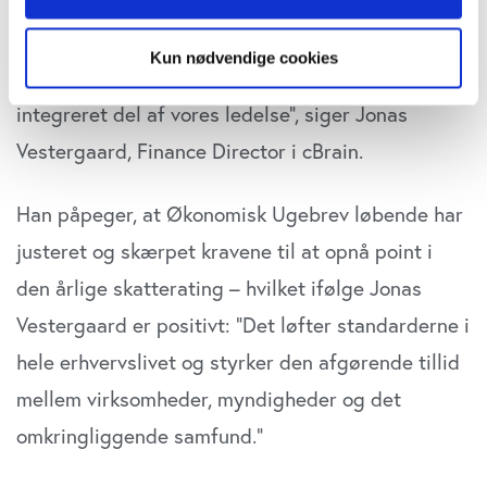
anerkendelsen. Resultatet afspejler vores
"Cookiedeklaration", eller ved at trykke på "Privacy
langsigtede og systematiske fokus på
trigger" ikonet.
Kun nødvendige cookies
transparens og ansvarlig skattepraksis som en
Hvis du tillader det, vil vi også gerne:
integreret del af vores ledelse”, siger Jonas
Indsamle præcise oplysninger om din placering,
Vestergaard, Finance Director i cBrain.
der kan være nøjagtig inden for få meter
Identificere din enhed baseret på en scanning af
dens unikke karakteristika (fingerprinting)
Han påpeger, at Økonomisk Ugebrev løbende har
Dine valg anvendes på hele websitet.
justeret og skærpet kravene til at opnå point i
den årlige skatterating – hvilket ifølge Jonas
Vi bruger cookies til at tilpasse vores indhold og
annoncer, til at vise dig funktioner til sociale medier og til
Vestergaard er positivt: ”Det løfter standarderne i
at analysere vores trafik. Vi deler også oplysninger om
hele erhvervslivet og styrker den afgørende tillid
din brug af vores website med vores partnere inden for
sociale medier, annonceringspartnere og
mellem virksomheder, myndigheder og det
analysepartnere. Vores partnere kan kombinere disse
omkringliggende samfund.”
data med andre oplysninger, du har givet dem, eller som
de har indsamlet fra din brug af deres tjenester. Du