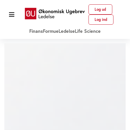
Log ud
Log ind
Finans
Formue
Ledelse
Life Science