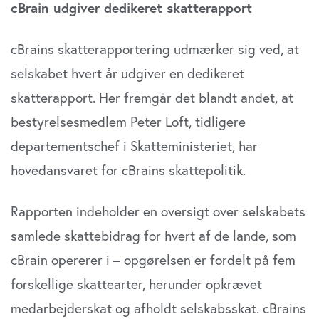
samtykker til vores cookies, hvis du fortsætter med at
cBrain udgiver dedikeret skatterapport
anvende vores hjemmeside.
cBrains skatterapportering udmærker sig ved, at
selskabet hvert år udgiver en dedikeret
skatterapport. Her fremgår det blandt andet, at
bestyrelsesmedlem Peter Loft, tidligere
departementschef i Skatteministeriet, har
hovedansvaret for cBrains skattepolitik.
Rapporten indeholder en oversigt over selskabets
samlede skattebidrag for hvert af de lande, som
cBrain opererer i – opgørelsen er fordelt på fem
forskellige skattearter, herunder opkrævet
medarbejderskat og afholdt selskabsskat. cBrains