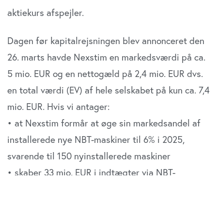
aktiekurs afspejler.
Dagen før kapitalrejsningen blev annonceret den
26. marts havde Nexstim en markedsværdi på ca.
5 mio. EUR og en nettogæld på 2,4 mio. EUR dvs.
en total værdi (EV) af hele selskabet på kun ca. 7,4
mio. EUR. Hvis vi antager:
• at Nexstim formår at øge sin markedsandel af
installerede nye NBT-maskiner til 6% i 2025,
svarende til 150 nyinstallerede maskiner
• skaber 33 mio. EUR i indtægter via NBT-
maskinerne
• når 10% EBIT-margin vil Nexstim ved en