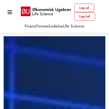
Log ud
Log ind
Finans
Formue
Ledelse
Life Science