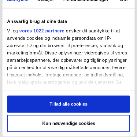
denne uge har selskabet annonceret en stor
fortegningsemission, der kraftigt udvander
eksisterende aktionærer. Men vi ser lys for enden
Ansvarlig brug af dine data
af tunnelen, da selskabet har fået en løfterig start
Vi og
vores 1022 partnere
ønsker dit samtykke til at
anvende cookies og indsamle persondata om IP-
på kommercialiseringen af sit nye produkt imod
adresse, ID og din browser til præferencer, statistik og
depression. Vi anser Nexstim for at have et bedre
marketingformål. Disse oplysninger videregives til vores
samarbejdspartnere, der opbevarer og tilgår oplysninger
produkt end konkurrenterne, hvilket sammen med
på din enhed for at vise dig målrettede annoncer, levere
stærk markedsvækst, ny vækstkapital fra
tilpasset indhold, foretage annonce- og indholdsmåling,
lave målgruppeundersøgelser og udvikle tjenester. Se
emissionen og en markant underværdiansættelse
mere information under
indstillinger
og i vores
får aktien til at se endog meget interessant ud på
persondatapolitik. Du kan altid trække dit samtykke
sigt. På kort sigt vælger vi dog at afvente
Tillad alle cookies
tilbage eller ændre indstillinger fra vores
"Cookiedeklaration", eller ved at trykke på "Privacy
udfaldet af emissionen, da man som aktionær
trigger" ikonet.
Kun nødvendige cookies
sjældent bliver belønnet med kursstigninger
Hvis du tillader det, vil vi også gerne:
imens en emission løber.