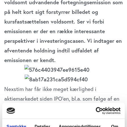
voldsomt udvandende fortegningsemission som
på helt kort sigt forstyrrer billedet og
kursfastsættelsen voldsomt. Ser vi forbi
emissionen er der en række interessante
perspektiver i investeringscasen. Vi indtager en
afventende holdning indtil udfaldet af
emissionen er kendt.
Nexstim har får ikke meget kærlighed i
aktiemarkedet siden IPO’en, bl.a. som følge af en
række skuffelser f.eks. uheldige kliniske data, en
dårlig kapital position og en illikvid aktie. Senest i
Samtykke
Detaljer
Annonceindstillinger
Om