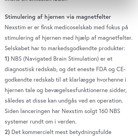
Indsamle præcise oplysninger om din placering,
der kan være nøjagtig inden for få meter
Stimulering af hjernen via magnetfelter
Identificere din enhed baseret på en scanning af
Nexstim er er finsk medicoselskab med fokus på
dens unikke karakteristika (fingerprinting)
Dine valg anvendes på hele websitet.
stimulering af hjernen med hjælp af magnetfelter.
Selskabet har to markedsgodkendte produkter:
Vi bruger cookies til at tilpasse vores indhold og
1)
NBS (Navigated Brain Stimulation) er et
annoncer, til at vise dig funktioner til sociale medier og til
at analysere vores trafik. Vi deler også oplysninger om
diagnostisk redskab, og det eneste FDA og CE-
din brug af vores website med vores partnere inden for
godkendte redskab til at klarlægge hvorhenne i
sociale medier, annonceringspartnere og
analysepartnere. Vores partnere kan kombinere disse
hjernen tale og bevægelsesfunktionerne sidder,
data med andre oplysninger, du har givet dem, eller som
således at disse kan undgås ved en operation.
de har indsamlet fra din brug af deres tjenester. Du
Siden lanceringen har Nexstim solgt 160 NBS
samtykker til vores cookies, hvis du fortsætter med at
anvende vores hjemmeside.
systemer rundt om i verden.
2)
Det kommercielt mest betydningsfulde