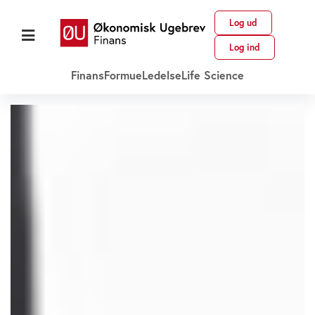
Log ud
Log ind
Finans
Formue
Ledelse
Life Science