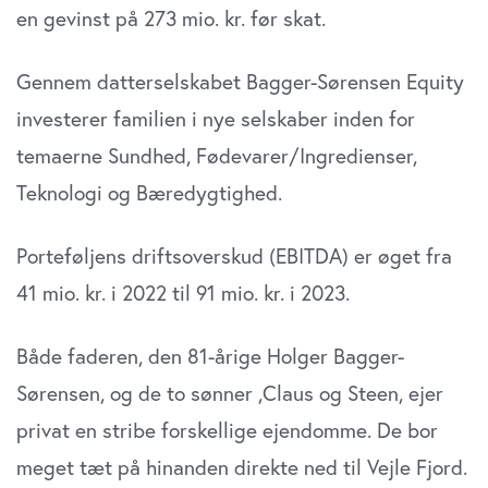
en gevinst på 273 mio. kr. før skat.
sociale medier, annonceringspartnere og
analysepartnere. Vores partnere kan kombinere disse
data med andre oplysninger, du har givet dem, eller som
Gennem datterselskabet Bagger-Sørensen Equity
de har indsamlet fra din brug af deres tjenester. Du
investerer familien i nye selskaber inden for
samtykker til vores cookies, hvis du fortsætter med at
anvende vores hjemmeside.
temaerne Sundhed, Fødevarer/Ingredienser,
Teknologi og Bæredygtighed.
Porteføljens driftsoverskud (EBITDA) er øget fra
41 mio. kr. i 2022 til 91 mio. kr. i 2023.
Både faderen, den 81-årige Holger Bagger-
Sørensen, og de to sønner ,Claus og Steen, ejer
privat en stribe forskellige ejendomme. De bor
meget tæt på hinanden direkte ned til Vejle Fjord.