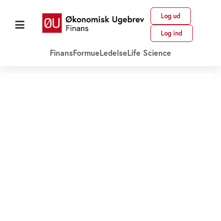
Log ud
Log ind
Finans
Formue
Ledelse
Life Science