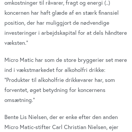
omkostninger til råvarer, fragt og energi (..)
analysepartnere. Vores partnere kan kombinere disse
data med andre oplysninger, du har givet dem, eller som
koncernen har haft glæde af en stærk finansiel
de har indsamlet fra din brug af deres tjenester. Du
position, der har muliggjort de nødvendige
samtykker til vores cookies, hvis du fortsætter med at
investeringer i arbejdskapital for at dels håndtere
anvende vores hjemmeside.
væksten.”
Micro Matic har som de store bryggerier set mere
ind i vækstmarkedet for alkoholfri drikke:
”Produkter til alkoholfrie drikkevarer har, som
forventet, øget betydning for koncernens
omsætning.”
Bente Lis Nielsen, der er enke efter den anden
Micro Matic-stifter Carl Christian Nielsen, ejer