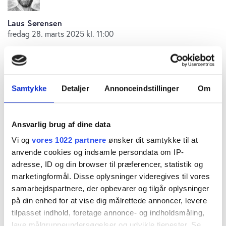
Laus Sørensen
fredag 28. marts 2025 kl. 11:00
Den anden familien Nielsen, som ejer halvdelen af
Samtykke
Detaljer
Annonceindstillinger
Om
Micro Matic, er ikke i familie med den første
familie Nielsen. De to Nielsen-familier ejer
Ansvarlig brug af dine data
sammen Micro Matic, der i seneste regnskabsår
Vi og
vores 1022 partnere
ønsker dit samtykke til at
anvende cookies og indsamle persondata om IP-
leverede fremgang i omsætningen fra 2012 mio.
adresse, ID og din browser til præferencer, statistik og
kr. til 2300 mio. kr. svarende til 14 procent.
marketingformål. Disse oplysninger videregives til vores
samarbejdspartnere, der opbevarer og tilgår oplysninger
på din enhed for at vise dig målrettede annoncer, levere
Men indtjeningen haltede efter, så EBITDA faldt
tilpasset indhold, foretage annonce- og indholdsmåling,
fra 353 mio. kr. til 321 mio. kr. Til gengæld er
lave målgruppeundersøgelser og udvikle tjenester. Se