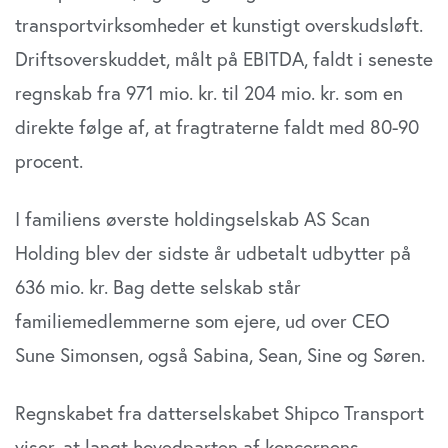
data med andre oplysninger, du har givet dem, eller som
transportvirksomheder et kunstigt overskudsløft.
de har indsamlet fra din brug af deres tjenester. Du
Driftsoverskuddet, målt på EBITDA, faldt i seneste
samtykker til vores cookies, hvis du fortsætter med at
anvende vores hjemmeside.
regnskab fra 971 mio. kr. til 204 mio. kr. som en
direkte følge af, at fragtraterne faldt med 80-90
procent.
I familiens øverste holdingselskab AS Scan
Holding blev der sidste år udbetalt udbytter på
636 mio. kr. Bag dette selskab står
familiemedlemmerne som ejere, ud over CEO
Sune Simonsen, også Sabina, Sean, Sine og Søren.
Regnskabet fra datterselskabet Shipco Transport
viser, at langt hovedparten af koncernens