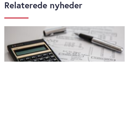
Relaterede nyheder
Danmarks 100 Rigeste 2024: nummer
5 – Familien efter Lars Kristinus
Larsen
mandag 14. juli 2025
Danmarks 100 Rigeste 2024: nummer
6 – Torben Østergaard-Nielsen
fredag 11. juli 2025
Hvornår er et samlelån økonomisk fornuftigt?
tirsdag 04. august 2026
08:14
Danmarks 100 Rigeste 2024: nummer
7 – Hanni Merete Toosbuy
torsdag 10. juli 2025