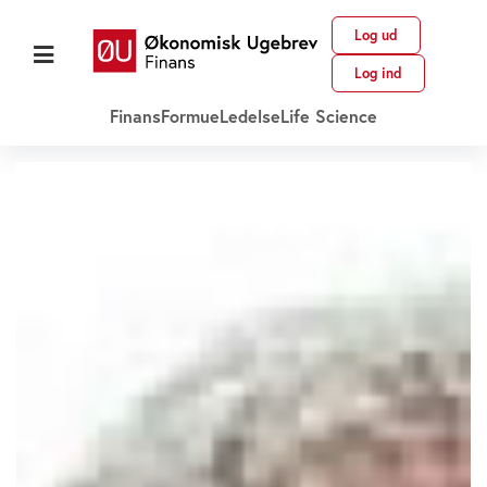
Log ud
Log ind
Finans
Formue
Ledelse
Life Science