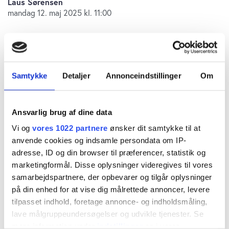
Laus Sørensen
mandag 12. maj 2025 kl. 11:00
Arne Simonsen var frem til sin død i november
Samtykke
Detaljer
Annonceindstillinger
Om
2023 formand for bestyrelsen i både
driftsselskabet Scan Group og holdingselskabet
Ansvarlig brug af dine data
A.S. Scan Holding, som er en global shipping-,
Vi og
vores 1022 partnere
ønsker dit samtykke til at
transport- og logistikvirksomhed.
anvende cookies og indsamle persondata om IP-
adresse, ID og din browser til præferencer, statistik og
marketingformål. Disse oplysninger videregives til vores
Han havde allerede for nogle år siden overgivet
samarbejdspartnere, der opbevarer og tilgår oplysninger
rollen som direktør til en af børnene, nemlig Sune
på din enhed for at vise dig målrettede annoncer, levere
Simonsen.
tilpasset indhold, foretage annonce- og indholdsmåling,
lave målgruppeundersøgelser og udvikle tjenester. Se
mere information under
indstillinger
og i vores