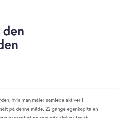
 den
den
den, hvis man måler samlede aktiver i
, målt på denne måde, 22 gange egenkapitalen
fem procent af de samlede aktiver for at