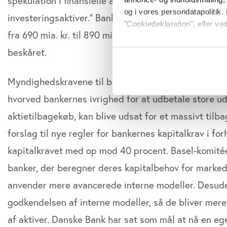
spekulation i finansielle aktiver, i regnskabet define
og i vores persondatapolitik. 
investeringsaktiver.” Bankens egne finansielle invest
"Cookiedeklaration", eller ved
fra 690 mia. kr. til 890 mia. kr. Altså med 200 mia. 
Udl
Hvis du tillader det, vil vi og
beskåret.
Indsamle præcise oply
Direk
Identificere din enhed
Revi
Myndighedskravene til bankernes kapital ser dog ud 
Danm
Dine valg anvendes på hele w
hvorved bankernes ivrighed for at udbetale store ud
Regi
Vi bruger cookies til at tilpas
aktietilbagekøb, kan blive udsat for et massivt tilb
vores trafik. Vi deler også o
forslag til nye regler for bankernes kapitalkrav i fo
annonceringspartnere og anal
kapitalkravet med op mod 40 procent. Basel-komitéen
dem, eller som de har indsaml
anvende vores hjemmeside.
banker, der beregner deres kapitalbehov for marked
anvender mere avancerede interne modeller. Desude
godkendelsen af interne modeller, så de bliver mer
af aktiver. Danske Bank har sat som mål at nå en eg