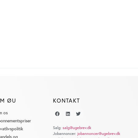
M ØU
KONTAKT
m os
onnementspriser
Salg:
salg@ugebrev.dk
ivatlivspolitik
Jobannoncer:
jobannoncer@ugebrev.dk
andels og