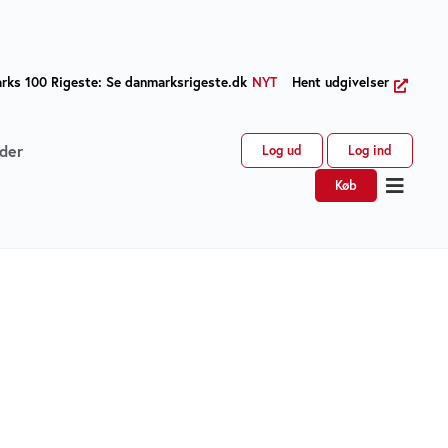
ks 100 Rigeste: Se danmarksrigeste.dk
NYT
Hent udgivelser
der
Log ud
Log ind
Køb