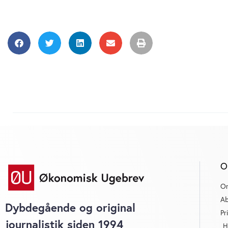
O
O
Ab
Dybdegående og original
Pr
journalistik siden 1994
H