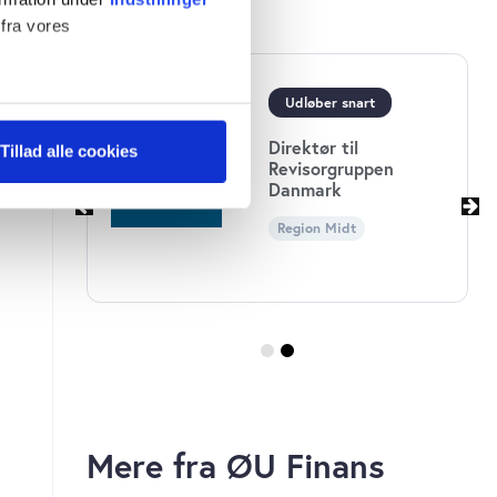
Vis alle jobs
 fra vores
Udløber snart
ter
Direktør til
Tillad alle cookies
ningen
ting)
Revisorgruppen
Danmark
Region Midt
n
 medier og til at analysere
 for sociale medier,
e oplysninger, du har givet
s, hvis du fortsætter med at
Mere fra ØU Finans