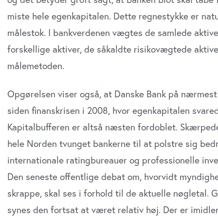
miste hele egenkapitalen. Dette regnestykke er natur
målestok. I bankverdenen vægtes de samlede aktiver e
forskellige aktiver, de såkaldte risikovægtede akt
målemetoden.
Opgørelsen viser også, at Danske Bank på nærmest 
siden finanskrisen i 2008, hvor egenkapitalen svared
Kapitalbufferen er altså næsten fordoblet. Skærped
hele Norden tvunget bankerne til at polstre sig bed
internationale ratingbureauer og professionelle inves
Den seneste offentlige debat om, hvorvidt myndighe
skrappe, skal ses i forhold til de aktuelle nøgletal
synes den fortsat at været relativ høj. Der er imidle