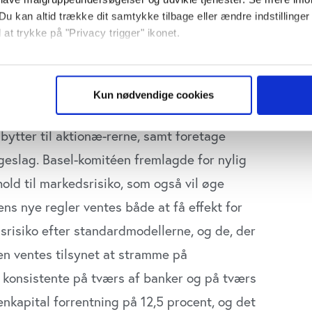
ret som ”handelsporteføljen” og ”finansielle
Du kan altid trække dit samtykke tilbage eller ændre indstillinger
eringer er i perioden fra 2008 til 2015 øget
 at trykke på "Privacy trigger" ikonet.
kr. – og mere end det samlede udlån er
øber snart
så gerne:
Økonomichef til
sninger om din placering, der kan være nøjagtig inden for få me
Børne-og
tør til
Kun nødvendige cookies
Ungdomsforvalt
 baseret på en scanning af dens unikke karakteristika (fingerprin
sorgruppen
til at få en ekstra skrue de kommende år,
i Københavns
ark
ebsitet.
Kommune
bytter til aktionæ-rerne, samt foretage
on Midt
Region Hovedstade
se vores indhold og annoncer, til at vise dig funktioner til sociale
ageslag. Basel-komitéen fremlagde for nylig
plysninger om din brug af vores website med vores partnere inden
rhold til markedsrisiko, som også vil øge
ysepartnere. Vores partnere kan kombinere disse data med andr
s nye regler ventes både at få effekt for
et fra din brug af deres tjenester. Du samtykker til vores cookie
srisiko efter standardmodellerne, og de, der
n ventes tilsynet at stramme på
e konsistente på tværs af banker og på tværs
enkapital forrentning på 12,5 procent, og det