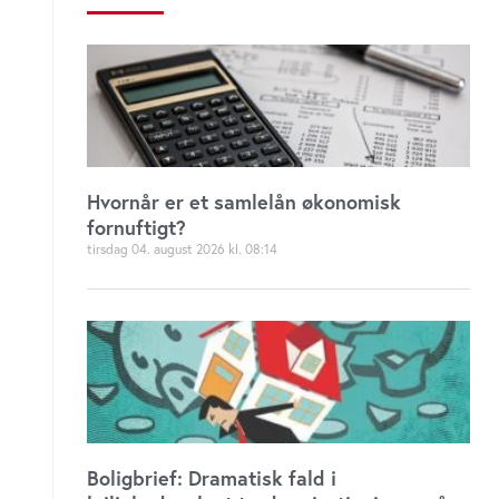
Hvornår er et samlelån økonomisk
fornuftigt?
tirsdag 04. august 2026
08:14
Boligbrief: Dramatisk fald i