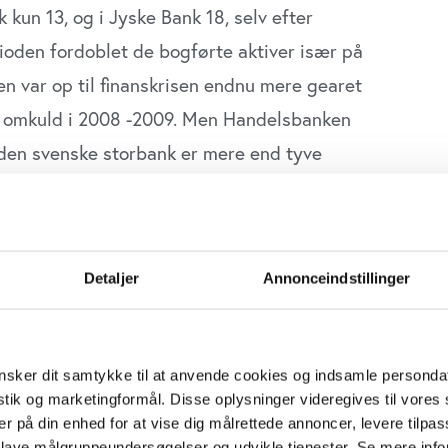
kun 13, og i Jyske Bank 18, selv efter
ioden fordoblet de bogførte aktiver især på
n var op til finanskrisen endnu mere gearet
e omkuld i 2008 -2009. Men Handelsbanken
den svenske storbank er mere end tyve
 banker er, at de danske banker på grund af
 årene efter finanskrisen, har været tvunget
Detaljer
Annonceindstillinger
ne. De svenske banker har ikke i samme
 derfor haft råderum til at skrue op for
sker dit samtykke til at anvende cookies og indsamle personda
 samlede udlån med 176 mia. kr – fra 1785
istik og marketingformål. Disse oplysninger videregives til vore
 har banken dog øget risikotagningen markant i
er på din enhed for at vise dig målrettede annoncer, levere tilpas
 lave målgruppeundersøgelser og udvikle tjenester. Se mere inf