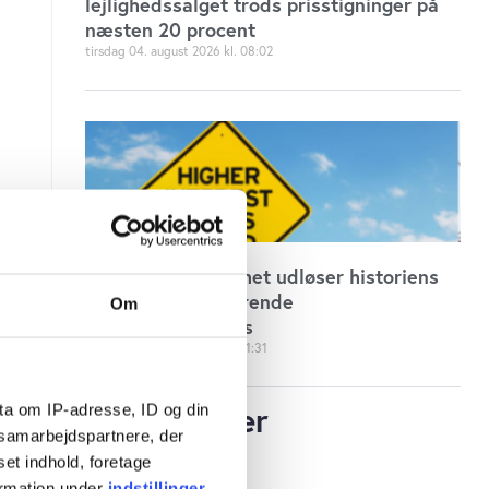
lejlighedssalget trods prisstigninger på
næsten 20 procent
tirsdag 04. august 2026
08:02
Goldman: AI-boomet udløser historiens
mest kapitalhungrende
Om
investeringscyklus
søndag 02. august 2026
11:31
Jobannoncer
ta om IP-adresse, ID og din
s samarbejdspartnere, der
set indhold, foretage
ormation under
indstillinger