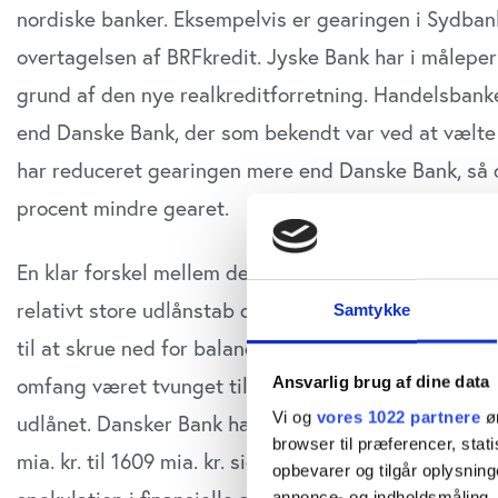
nordiske banker. Eksempelvis er gearingen i Sydbank 
overtagelsen af BRFkredit. Jyske Bank har i måleper
grund af den nye realkreditforretning. Handelsbanke
end Danske Bank, der som bekendt var ved at vælt
har reduceret gearingen mere end Danske Bank, så 
procent mindre gearet.
En klar forskel mellem de danske og øvrige nordiske
relativt store udlånstab og dermed svage overskud i
Samtykke
til at skrue ned for balancerne, og herunder udlåne
omfang været tvunget til balanceslankning, og de har
Ansvarlig brug af dine data
Vi og
vores 1022 partnere
øn
udlånet. Dansker Bank har siden 2008 reduceret det
browser til præferencer, stat
mia. kr. til 1609 mia. kr. sidste år. I samme periode
opbevarer og tilgår oplysning
annonce- og indholdsmåling,