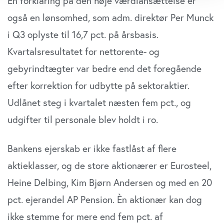
En forklaring på den høje værdiansættelse er
dens unikke karakteristika (fingerprinting)
også en lønsomhed, som adm. direktør Per Munck
Dine valg anvendes på hele websitet.
i Q3 oplyste til 16,7 pct. på årsbasis.
Vi bruger cookies til at tilpasse vores indhold og
Kvartalsresultatet for nettorente- og
annoncer, til at vise dig funktioner til sociale medier og til
gebyrindtægter var bedre end det foregående
at analysere vores trafik. Vi deler også oplysninger om
din brug af vores website med vores partnere inden for
efter korrektion for udbytte på sektoraktier.
sociale medier, annonceringspartnere og
Udlånet steg i kvartalet næsten fem pct., og
analysepartnere. Vores partnere kan kombinere disse
data med andre oplysninger, du har givet dem, eller som
udgifter til personale blev holdt i ro.
de har indsamlet fra din brug af deres tjenester. Du
samtykker til vores cookies, hvis du fortsætter med at
Bankens ejerskab er ikke fastlåst af flere
anvende vores hjemmeside.
aktieklasser, og de store aktionærer er Eurosteel,
Heine Delbing, Kim Bjørn Andersen og med en 20
pct. ejerandel AP Pension. Èn aktionær kan dog
ikke stemme for mere end fem pct. af