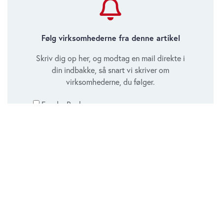
Følg virksomhederne fra denne artikel
Skriv dig op her, og modtag en mail direkte i
din indbakke, så snart vi skriver om
virksomhederne, du følger.
Fynske Bank.
Skjern Bank
Sparekassen Sjælland-Fyn
Jeg giver samtykke til, at Økonomisk Ugebrev må
henvende sig via email med notifikationer, så snart der
bliver publiceret nyt om de valgte virksomheder.
Tilmeld