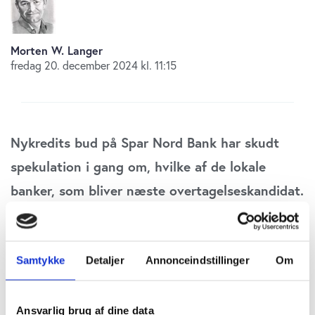
Morten W. Langer
fredag 20. december 2024 kl. 11:15
Nykredits bud på Spar Nord Bank har skudt
spekulation i gang om, hvilke af de lokale
banker, som bliver næste overtagelseskandidat.
Mest oplagte emner synes at være Skjern
Bank, Fynske Bank og Sparekassen Sjælland,
hvis aktier er steget 10-15 procent den seneste
Samtykke
Detaljer
Annonceindstillinger
Om
uge. Dette er sket i et marked, hvor
europæiske bankaktier generelt har ligget fladt.
Ansvarlig brug af dine data