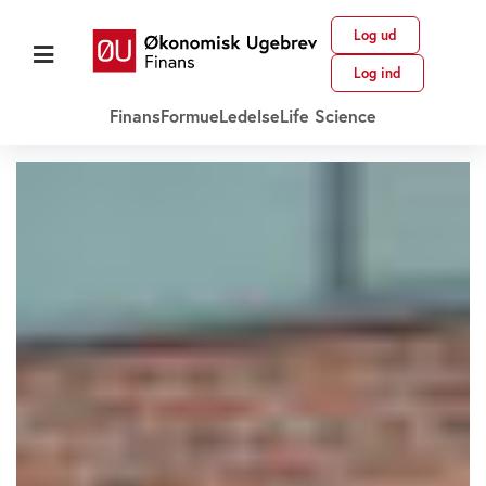
Log ud
Log ind
Finans
Formue
Ledelse
Life Science