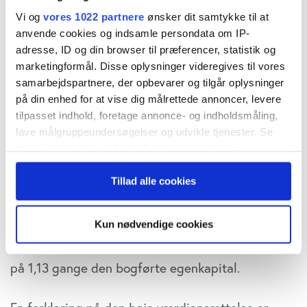
Chefredaktør Morten W. Langer tolker her
Vi og
vores 1022 partnere
ønsker dit samtykke til at
anvende cookies og indsamle persondata om IP-
markedets signaler
adresse, ID og din browser til præferencer, statistik og
marketingformål. Disse oplysninger videregives til vores
En af de mest oplagte kandidater for en
samarbejdspartnere, der opbevarer og tilgår oplysninger
på din enhed for at vise dig målrettede annoncer, levere
overtagelse synes at være Skjern Bank, som er
tilpasset indhold, foretage annonce- og indholdsmåling,
steget hele 15 pct. den seneste uge, og mere end
lave målgruppeundersøgelser og udvikle tjenester. Se
mere information under
indstillinger
og i vores
andre bankaktier med plusser. Forventningerne til
persondatapolitik. Du kan altid trække dit samtykke
en overtagelse ligger delvist allerede indarbejdet
Tillad alle cookies
tilbage eller ændre indstillinger fra vores
i kursen, idet aktien handles i den meget høje
"Cookiedeklaration", eller ved at trykke på "Privacy
trigger" ikonet.
ende i forhold til de fleste andre børsnoterede
Kun nødvendige cookies
lokalbankaktier med en aktuel værdiansættelse
Hvis du tillader det, vil vi også gerne:
på 1,13 gange den bogførte egenkapital.
Indsamle præcise oplysninger om din placering,
der kan være nøjagtig inden for få meter
Identificere din enhed baseret på en scanning af