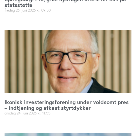
statsstøtte
fredag 26. juni 2026
09:50
Ikonisk investeringsforening under voldsomt pres
– indtjening og afkast styrtdykker
onsdag 24. juni 2026
11:55