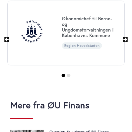
Økonomichef til Børne-
og
Ungdomsforvaltningen i
Københavns Kommune
Region Hovedstaden
Mere fra ØU Finans
Oversigt: Ny udgave af ØU Finans –