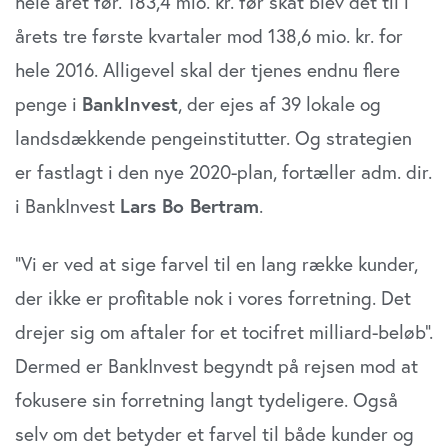
hele året før. 183,4 mio. kr. før skat blev det til i
årets tre første kvartaler mod 138,6 mio. kr. for
hele 2016. Alligevel skal der tjenes endnu flere
penge i
BankInvest
, der ejes af 39 lokale og
landsdækkende pengeinstitutter. Og strategien
er fastlagt i den nye 2020-plan, fortæller adm. dir.
i BankInvest
Lars Bo Bertram
.
”Vi er ved at sige farvel til en lang række kunder,
der ikke er profitable nok i vores forretning. Det
drejer sig om aftaler for et tocifret milliard-beløb”.
Dermed er BankInvest begyndt på rejsen mod at
fokusere sin forretning langt tydeligere. Også
selv om det betyder et farvel til både kunder og