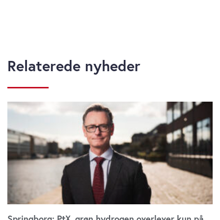
Relaterede nyheder
Springborg: PtX, grøn hydrogen overlever kun på