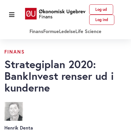
Log ud
Log ind
Finans
Formue
Ledelse
Life Science
FINANS
Strategiplan 2020:
BankInvest renser ud i
kunderne
Henrik Denta