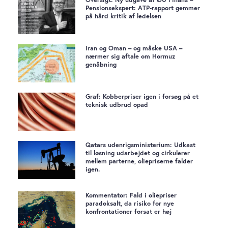
Pensionsekspert: ATP-rapport gemmer
på hård kritik af ledelsen
Iran og Oman – og måske USA –
nærmer sig aftale om Hormuz
genåbning
Graf: Kobberpriser igen i forsøg på et
teknisk udbrud opad
Qatars udenrigsministerium: Udkast
til løsning udarbejdet og cirkulerer
mellem parterne, oliepriserne falder
igen.
Kommentator: Fald i oliepriser
paradoksalt, da risiko for nye
konfrontationer forsat er høj