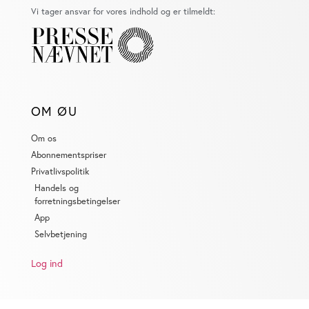
Vi tager ansvar for vores indhold og er tilmeldt:
OM ØU
Om os
Abonnementspriser
Privatlivspolitik
Handels og
forretningsbetingelser
App
Selvbetjening
Log ind