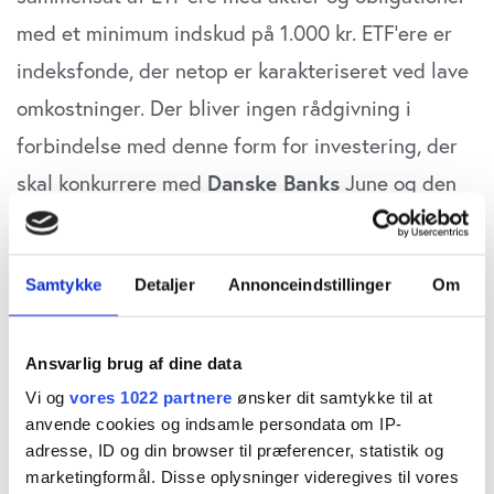
med et minimum indskud på 1.000 kr. ETF’ere er
indeksfonde, der netop er karakteriseret ved lave
omkostninger. Der bliver ingen rådgivning i
forbindelse med denne form for investering, der
skal konkurrere med
Danske Banks
June og den
kommende investeringsrobot Nora fra
Nordea
,
der også ventes at ramme markedet fra starten af
Samtykke
Detaljer
Annonceindstillinger
Om
det nye år.
Dermed bliver
Darwin
de 39 lokale og
Ansvarlig brug af dine data
landsdækkende pengeinstitutters nye våben.
Vi og
vores 1022 partnere
ønsker dit samtykke til at
anvende cookies og indsamle persondata om IP-
”Omkostninger i Darwin kommer til at ligge
adresse, ID og din browser til præferencer, statistik og
mellem 0,75-0,95 pct. Det mener vi er meget
marketingformål. Disse oplysninger videregives til vores