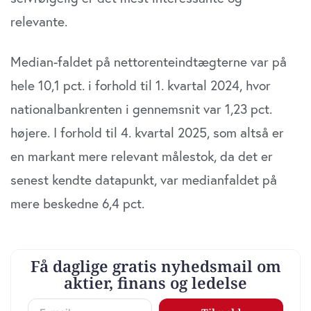
samtykker til vores cookies, hvis du fortsætter med at
relevante.
anvende vores hjemmeside.
Median-faldet på nettorenteindtægterne var på
hele 10,1 pct. i forhold til 1. kvartal 2024, hvor
nationalbankrenten i gennemsnit var 1,23 pct.
højere. I forhold til 4. kvartal 2025, som altså er
en markant mere relevant målestok, da det er
senest kendte datapunkt, var medianfaldet på
mere beskedne 6,4 pct.