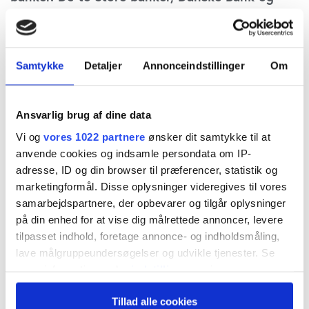
Jyske Bank, klarer sig klart bedre end resten,
mens specielt Spar Nord falder negativt ud
med Nordfyns Bank og Vestjysk Bank næst i
Samtykke
Detaljer
Annonceindstillinger
Om
rækken. Spar Nords aktiekurs havde nok stået
overfor en synlig afstraffelse, havde det ikke
Ansvarlig brug af dine data
være pga. den igangværende overtagelse fra
Vi og
vores 1022 partnere
ønsker dit samtykke til at
anvende cookies og indsamle persondata om IP-
Nykredit, skriver finansanalytiker Per Grønborg.
adresse, ID og din browser til præferencer, statistik og
marketingformål. Disse oplysninger videregives til vores
Nettorenterne forbliver den absolut væsentligste
samarbejdspartnere, der opbevarer og tilgår oplysninger
på din enhed for at vise dig målrettede annoncer, levere
linje i bankernes regnskaber. I de netop aflagte 1.
tilpasset indhold, foretage annonce- og indholdsmåling,
kvartalsregnskaber satte den faldende
lave målgruppeundersøgelser og udvikle tjenester. Se
nationalbankrente sig for alvor sætter sig i
mere information under
indstillinger
og i vores
persondatapolitik. Du kan altid trække dit samtykke
bankernes nettorenter. I 4. kvartal faldt
Tillad alle cookies
tilbage eller ændre indstillinger fra vores