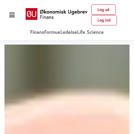
Log ud
Log ind
Finans
Formue
Ledelse
Life Science