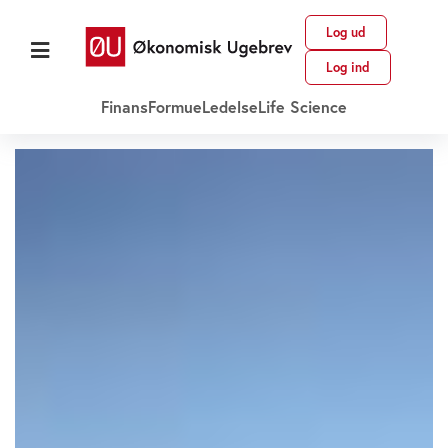
Log ud
Log ind
Finans
Formue
Ledelse
Life Science