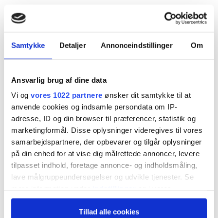
AGF er flyttet fra sin sædvanlige hjemmebane,
Ceres Park, til Vejlby Stadion, mens byggeriet af
Samtykke
Detaljer
Annonceindstillinger
Om
stadion i Kongelunden pågår. Overgangsperioden
koster penge, og det blev oplyst i
Ansvarlig brug af dine data
halvårsregnskabet, at projektet bliver væsentligt
Vi og
vores 1022 partnere
ønsker dit samtykke til at
dyrere end ventet. Også for AGF.
anvende cookies og indsamle persondata om IP-
adresse, ID og din browser til præferencer, statistik og
marketingformål. Disse oplysninger videregives til vores
Det kan aflæses på AGF’s forventninger til
samarbejdspartnere, der opbevarer og tilgår oplysninger
regnskabsåret 2025/26, som den 19. august blev
på din enhed for at vise dig målrettede annoncer, levere
tilpasset indhold, foretage annonce- og indholdsmåling,
nedjusteret med 5 mio. kr. til et forventet resultat
lave målgruppeundersøgelser og udvikle tjenester. Se
før skat på minus 25-45 mio. kr.
mere information under
indstillinger
og i vores
persondatapolitik. Du kan altid trække dit samtykke
Adm. direktør Jacob Nielsen siger i årsregnskabet
Tillad alle cookies
tilbage eller ændre indstillinger fra vores