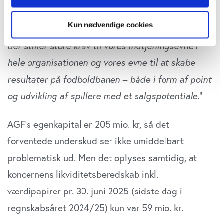
"Cookiedeklaration", eller ved at trykke på "Privacy
2024/25 fra sidste uge, at ”
Forsinkelserne af
trigger" ikonet.
Kun nødvendige cookies
stadionbyggeriet er en alvorlig streg i regningen,
Hvis du tillader det, vil vi også gerne:
der stiller store krav til vores indtjeningsevne i
Indsamle præcise oplysninger om din placering,
hele organisationen og vores evne til at skabe
der kan være nøjagtig inden for få meter
resultater på fodboldbanen – både i form af point
Identificere din enhed baseret på en scanning af
dens unikke karakteristika (fingerprinting)
og udvikling af spillere med et salgspotentiale.
”
Dine valg anvendes på hele websitet.
AGF’s egenkapital er 205 mio. kr, så det
Vi bruger cookies til at tilpasse vores indhold og
forventede underskud ser ikke umiddelbart
annoncer, til at vise dig funktioner til sociale medier og til
at analysere vores trafik. Vi deler også oplysninger om
problematisk ud. Men det oplyses samtidig, at
din brug af vores website med vores partnere inden for
koncernens likviditetsberedskab inkl.
sociale medier, annonceringspartnere og
analysepartnere. Vores partnere kan kombinere disse
værdipapirer pr. 30. juni 2025 (sidste dag i
data med andre oplysninger, du har givet dem, eller som
regnskabsåret 2024/25) kun var 59 mio. kr.
de har indsamlet fra din brug af deres tjenester. Du