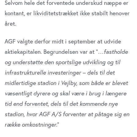
samtykker til vores cookies, hvis du fortsætter med at
Selvom hele det forventede underskud næppe er
anvende vores hjemmeside.
kontant, er likviditetstrækket ikke stabilt henover
året.
AGF valgte derfor midt i september at udvide
aktiekapitalen. Begrundelsen var at ”
…fastholde
og understøtte den sportslige udvikling og til
infrastrukturelle investeringer – dels til det
midlertidige stadion i Vejlby, som både er blevet
væsentligt dyrere og skal være i brug i længere
tid end forventet, dels til det kommende nye
stadion, hvor AGF A/S forventer at påtage sig en
række omkostninger.
”