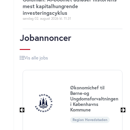
mest kapitalhungrende
investeringscyklus
søndag 02. august 2026
11:31
Jobannoncer
Vis alle jobs
Økonomichef til
Børne-og
Ungdomsforvaltningen
i Københavns
Kommune
Region Hovedstaden