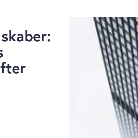
skaber:
s
fter