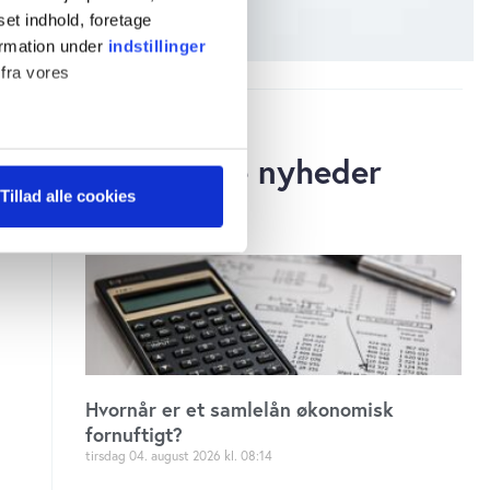
set indhold, foretage
ormation under
indstillinger
 fra vores
Relaterede nyheder
ter
Tillad alle cookies
ting)
 medier og til at analysere
 for sociale medier,
e oplysninger, du har givet
s, hvis du fortsætter med at
Hvornår er et samlelån økonomisk
fornuftigt?
tirsdag 04. august 2026
08:14