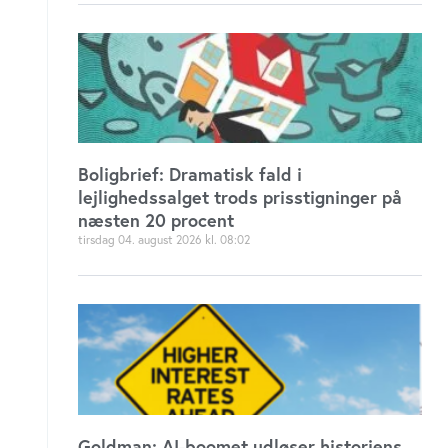
Boligbrief: Dramatisk fald i
lejlighedssalget trods prisstigninger på
næsten 20 procent
tirsdag 04. august 2026
08:02
Goldman: AI-boomet udløser historiens