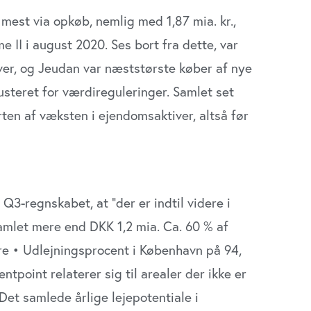
st via opkøb, nemlig med 1,87 mia. kr.,
II i august 2020. Ses bort fra dette, var
iver, og Jeudan var næststørste køber af nye
usteret for værdireguleringer. Samlet set
ten af væksten i ejendomsaktiver, altså før
 Q3-regnskabet, at ”der er indtil videre i
mlet mere end DKK 1,2 mia. Ca. 60 % af
re • Udlejningsprocent i København på 94,
tpoint relaterer sig til arealer der ikke er
et samlede årlige lejepotentiale i