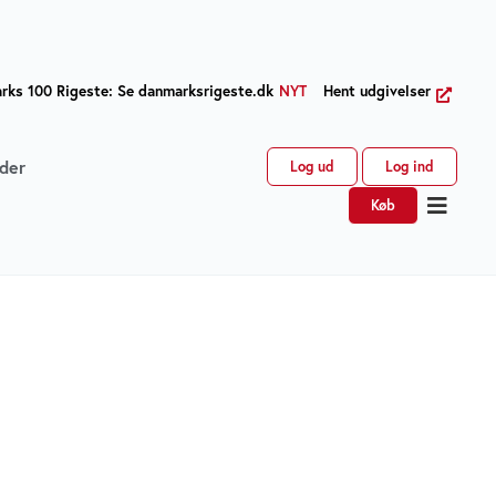
ks 100 Rigeste: Se danmarksrigeste.dk
NYT
Hent udgivelser
der
Log ud
Log ind
Køb