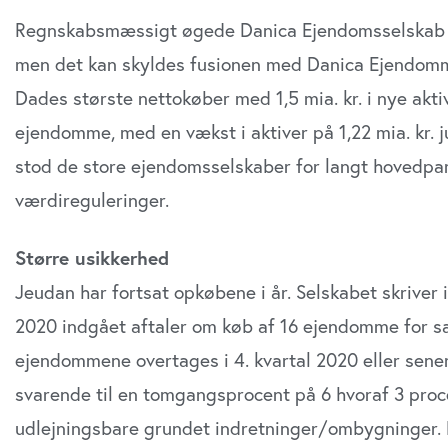
Regnskabsmæssigt øgede Danica Ejendomsselskab me
men det kan skyldes fusionen med Danica Ejendomme 
Dades største nettokøber med 1,5 mia. kr. i nye akt
ejendomme, med en vækst i aktiver på 1,22 mia. kr. j
stod de store ejendomsselskaber for langt hovedpar
værdireguleringer.
Større usikkerhed
Jeudan har fortsat opkøbene i år. Selskabet skriver i
2020 indgået aftaler om køb af 16 ejendomme for sa
ejendommene overtages i 4. kvartal 2020 eller sene
svarende til en tomgangsprocent på 6 hvoraf 3 procen
udlejningsbare grundet indretninger/ombygninger. D