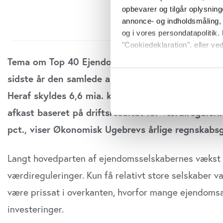
opbevarer og tilgår oplysning
annonce- og indholdsmåling,
og i vores persondatapolitik. 
"Cookiedeklaration", eller ved
Tema om Top 40 Ejendomsselskaber 2020: Landet
Hvis du tillader det, vil vi og
sidste år den samlede aktivmasse til 233 mia. kr., 
Indsamle præcise oply
Heraf skyldes 6,6 mia. kr. værdireguleringer og 5
Identificere din enhed
Dine valg anvendes på hele w
afkast baseret på driftsresultat før værdiregulerin
pct., viser Økonomisk Ugebrevs årlige regnskab
Vi bruger cookies til at tilpas
vores trafik. Vi deler også o
annonceringspartnere og anal
Langt hovedparten af ejendomsselskabernes vækst i
dem, eller som de har indsaml
værdireguleringer. Kun få relativt store selskaber v
anvende vores hjemmeside.
være prissat i overkanten, hvorfor mange ejendoms
investeringer.