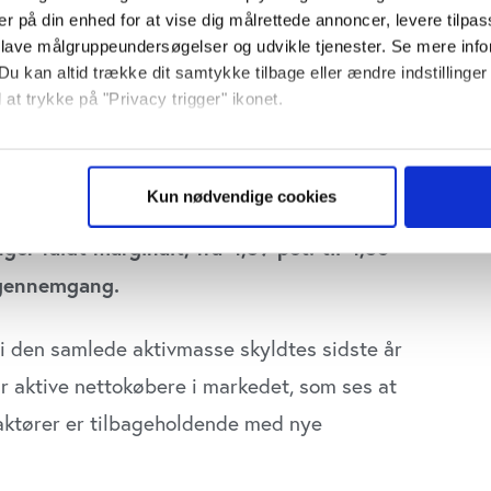
er på din enhed for at vise dig målrettede annoncer, levere tilpas
 lave målgruppeundersøgelser og udvikle tjenester. Se mere inf
Du kan altid trække dit samtykke tilbage eller ændre indstillinger
 at trykke på "Privacy trigger" ikonet.
s 40 største ejendomsselskaber øgede
så gerne:
hvilket var 12 mia. kr. mere end året før.
sninger om din placering, der kan være nøjagtig inden for få me
Kun nødvendige cookies
,4 mia. kr. nye opkøb. Det gennemsnitlige
 baseret på en scanning af dens unikke karakteristika (fingerprin
ebsitet.
ger faldt marginalt, fra 4,39 pct. til 4,35
sgennemgang.
se vores indhold og annoncer, til at vise dig funktioner til sociale
plysninger om din brug af vores website med vores partnere inden
ysepartnere. Vores partnere kan kombinere disse data med andr
 den samlede aktivmasse skyldtes sidste år
et fra din brug af deres tjenester. Du samtykker til vores cookie
ar aktive nettokøbere i markedet, som ses at
aktører er tilbageholdende med nye