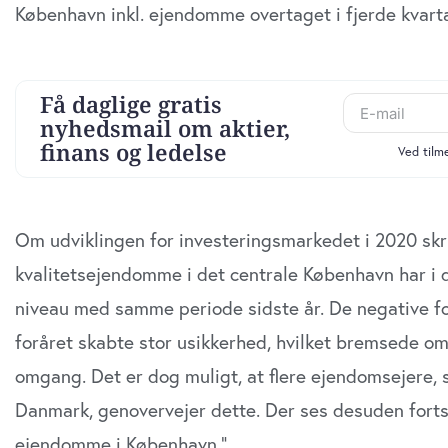
København inkl. ejendomme overtaget i fjerde kvart
Om udviklingen for investeringsmarkedet i 2020 sk
kvalitetsejendomme i det centrale København har i 
Udløber snart
Økon
niveau med samme periode sidste år. De negative fo
Børn
Direktør til
Ungd
foråret skabte stor usikkerhed, hvilket bremsede o
Revisorgruppen
i Kø
Danmark
omgang. Det er dog muligt, at flere ejendomsejere, 
Kom
Region Midt
Danmark, genovervejer dette. Der ses desuden forts
Regi
ejendomme i København.”