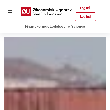
Log ud
Log ind
Finans
Formue
Ledelse
Life Science