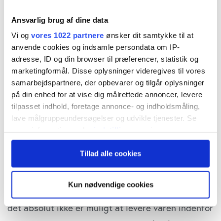
internationale søfartsorganisations (IMO) mål for
Ansvarlig brug af dine data
relative CO2-udledninger. Søren Skous hidtidige
Vi og
vores 1022 partnere
ønsker dit samtykke til at
anvende cookies og indsamle persondata om IP-
CO2-resultater minder om en regnskabsteknisk
adresse, ID og din browser til præferencer, statistik og
belejliget manøvre, som sagtens kan holde vand i
marketingformål. Disse oplysninger videregives til vores
lang tid efter topchefen har forladt Esplanaden.
samarbejdspartnere, der opbevarer og tilgår oplysninger
på din enhed for at vise dig målrettede annoncer, levere
tilpasset indhold, foretage annonce- og indholdsmåling,
Det eneste Søren Skou ved, er at han ikke ved,
lave målgruppeundersøgelser og udvikle tjenester. Se
hvordan Mærsk når sit andet store klimamål om
mere information under
indstillinger
og i vores
persondatapolitik. Du kan altid trække dit samtykke
CO2-neutralitet i 2050.
Tillad alle cookies
tilbage eller ændre indstillinger fra vores
"Cookiedeklaration", eller ved at trykke på "Privacy
Hvad sker der, hvis en topchef sætter et meget
trigger" ikonet.
Kun nødvendige cookies
ambitiøst finansielt mål, men senere erkender, at
Hvis du tillader det, vil vi også gerne:
det absolut ikke er muligt at levere varen indenfor
Indsamle præcise oplysninger om din placering,