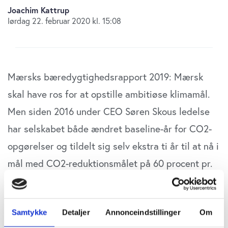
Joachim Kattrup
lørdag 22. februar 2020 kl. 15:08
M
ærsks bæredygtighedsrapport 2019: Mærsk
skal have ros for at opstille ambitiøse klimamål.
Men siden 2016 under CEO Søren Skous ledelse
har selskabet både ændret baseline-år for CO2-
opgørelser og tildelt sig selv ekstra ti år til at nå i
mål med CO2-reduktionsmålet på 60 procent pr.
fragtet container, skriver redaktør Joachim
Kattrup
Samtykke
Detaljer
Annonceindstillinger
Om
Faktum er, at Mærsk allerede opfylder FN’s