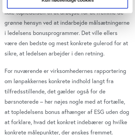
Bestyrelserne motiverer – eller presser – nemlig
Hvis du tillader det, vil vi også gerne:
ikke topledelsen til at arbejde for at fremme de
Indsamle præcise oplysninger om din placering,
grønne hensyn ved at indarbejde målsætningerne
der kan være nøjagtig inden for få meter
i ledelsens bonusprogrammer. Det ville ellers
Identificere din enhed baseret på en scanning af
dens unikke karakteristika (fingerprinting)
være den bedste og mest konkrete gulerod for at
Dine valg anvendes på hele websitet.
sikre, at ledelsen arbejder i den retning.
Vi bruger cookies til at tilpasse vores indhold og
For nuværende er virksomhedernes rapportering
annoncer, til at vise dig funktioner til sociale medier og til
at analysere vores trafik. Vi deler også oplysninger om
om lønpakkernes konkrete indhold langt fra
din brug af vores website med vores partnere inden for
tilfredsstillende, det gælder også for de
sociale medier, annonceringspartnere og
analysepartnere. Vores partnere kan kombinere disse
børsnoterede – her nøjes nogle med at fortælle,
data med andre oplysninger, du har givet dem, eller som
at topledelsens bonus afhænger af ESG uden dog
de har indsamlet fra din brug af deres tjenester. Du
samtykker til vores cookies, hvis du fortsætter med at
at forklare, hvad det konkret indebærer og hvilke
anvende vores hjemmeside.
konkrete målepunkter, der ønskes fremmet.