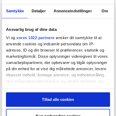
integration af ESG-komponenter i topledelsens
Samtykke
Detaljer
Annonceindstillinger
Om
bonusprogrammer.
Ansvarlig brug af dine data
Flertallet af de store danske
Vi og
vores 1022 partnere
ønsker dit samtykke til at
erhvervsvirksomheder forsøger i deres
anvende cookies og indsamle persondata om IP-
markedsføring og storytelling over for
adresse, ID og din browser til præferencer, statistik og
marketingformål. Disse oplysninger videregives til vores
offentligheden at fremstå som meget grønne og
samarbejdspartnere, der opbevarer og tilgår oplysninger
ansvarlige. Men når det kommer til at fremme den
på din enhed for at vise dig målrettede annoncer, levere
tilpasset indhold, foretage annonce- og indholdsmåling,
bæredygtige omstilling via
lave målgruppeundersøgelser og udvikle tjenester. Se
incitamentprogrammer sætter de fleste store
mere information under
indstillinger
og i vores
unoterede virksomheder ikke handling bag de fine
persondatapolitik. Du kan altid trække dit samtykke
Tillad alle cookies
tilbage eller ændre indstillinger fra vores
hensigter.
"Cookiedeklaration", eller ved at trykke på "Privacy
trigger" ikonet.
Kun nødvendige cookies