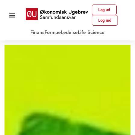
Log ud
Log ind
Finans
Formue
Ledelse
Life Science