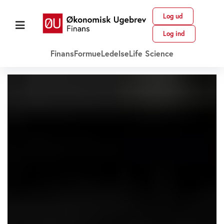
Log ud
Log ind
Finans
Formue
Ledelse
Life Science