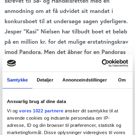
skrevet til Sø- og Handelsretten med en
anmodning om at få udvidet sit mandat i
konkursboet til at undersøge sagen yderligere.
Jesper ”Kasi” Nielsen har tilbudt boet et beløb
på en million kr. for det mulige erstatningskrav
imod Pandora. Men det åbner for en Pandoras
æske af mulige udfald, hvor der sandsynligvis
vil opstå budkamp om et muligt milliardkrav
Samtykke
Detaljer
Annonceindstillinger
Om
mod Pandora. Journalist Lars Abild fortæller
her på baggrund af nye dokumenter i sagen om
Ansvarlig brug af dine data
forskellige scenarier herfra
Vi og
vores 1022 partnere
ønsker dit samtykke til at
anvende cookies og indsamle persondata om IP-
Efter at den tidligere voldgiftssag mellem
adresse, ID og din browser til præferencer, statistik og
konkursboet efter Kasi ApS og Pandora i 2021
marketingformål. Disse oplysninger videregives til vores