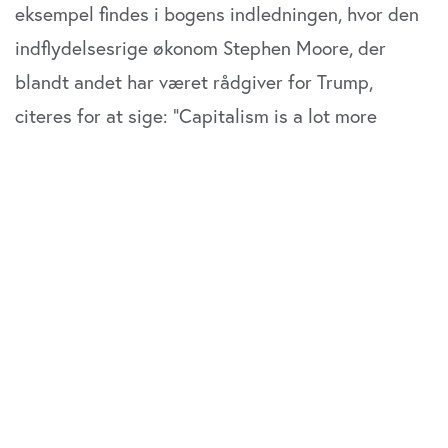
eksempel findes i bogens indledningen, hvor den
indflydelsesrige økonom Stephen Moore, der
blandt andet har været rådgiver for Trump,
citeres for at sige: ”Capitalism is a lot more
important than democracy. I’m not even a big
believer in democracy.”
De markedsgale antidemokrater bør omgående
lægge det ikoniske rockband Twisted Sister på
grammofonen og lytte godt efter:
We’ve got the
right to choose, and there ain’t no way we’ll lose
it; (…) We’re not gonna take it; No, we ain’t gonna
take it!