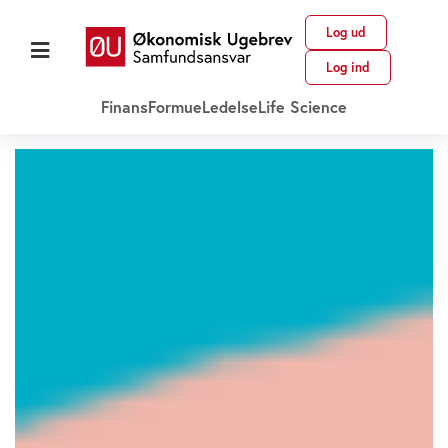
Log ud
Log ind
Finans
Formue
Ledelse
Life Science