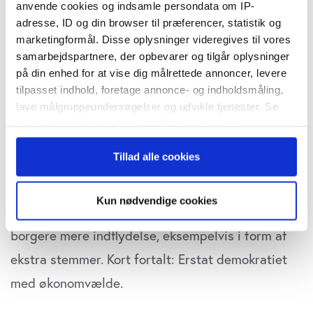
veluddannede er mere tilbøjelige til at få arbejdet
anvende cookies og indsamle persondata om IP-
adresse, ID og din browser til præferencer, statistik og
gjort. (Bryan Caplan, Myten om den rationelle
marketingformål. Disse oplysninger videregives til vores
vælger, 2022)
samarbejdspartnere, der opbevarer og tilgår oplysninger
på din enhed for at vise dig målrettede annoncer, levere
tilpasset indhold, foretage annonce- og indholdsmåling,
Bryan Caplans bestseller ’The Myth of the
lave målgruppeundersøgelser og udvikle tjenester. Se
Rational Voter’ udkom sidste år i en dansk udgave
mere information under
indstillinger
og i vores
ved forlaget Paludan. I bogen konkluderer Caplan,
persondatapolitik. Du kan altid trække dit samtykke
Tillad alle cookies
tilbage eller ændre indstillinger fra vores
der er professor i økonomi ved George Mason
"Cookiedeklaration", eller ved at trykke på "Privacy
University, at vi bør opgive princippet
én mand,
trigger" ikonet.
Kun nødvendige cookies
én stemme
og i stedet tildele økonomikyndige
Hvis du tillader det, vil vi også gerne:
borgere mere indflydelse, eksempelvis i form af
Indsamle præcise oplysninger om din placering,
ekstra stemmer. Kort fortalt: Erstat demokratiet
der kan være nøjagtig inden for få meter
Identificere din enhed baseret på en scanning af
med økonomvælde.
dens unikke karakteristika (fingerprinting)
Dine valg anvendes på hele websitet.