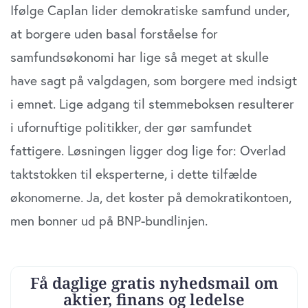
Ifølge Caplan lider demokratiske samfund under,
at borgere uden basal forståelse for
Vi bruger cookies til at tilpasse vores indhold og
annoncer, til at vise dig funktioner til sociale medier og til
samfundsøkonomi har lige så meget at skulle
at analysere vores trafik. Vi deler også oplysninger om
have sagt på valgdagen, som borgere med indsigt
din brug af vores website med vores partnere inden for
sociale medier, annonceringspartnere og
i emnet. Lige adgang til stemmeboksen resulterer
analysepartnere. Vores partnere kan kombinere disse
i ufornuftige politikker, der gør samfundet
data med andre oplysninger, du har givet dem, eller som
fattigere. Løsningen ligger dog lige for: Overlad
de har indsamlet fra din brug af deres tjenester. Du
samtykker til vores cookies, hvis du fortsætter med at
taktstokken til eksperterne, i dette tilfælde
anvende vores hjemmeside.
økonomerne. Ja, det koster på demokratikontoen,
men bonner ud på BNP-bundlinjen.