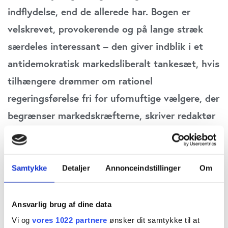
indflydelse, end de allerede har. Bogen er
velskrevet, provokerende og på lange stræk
særdeles interessant – den giver indblik i et
antidemokratisk markedsliberalt tankesæt, hvis
tilhængere drømmer om rationel
regeringsførelse fri for ufornuftige vælgere, der
begrænser markedskræfterne, skriver redaktør
Claus Strue Frederiksen i denne anmeldelse.
Selvom det lyder naivt at lade de velhavende
Samtykke
Detaljer
Annonceindstillinger
Om
passe på de fattiges interesser, så er det groft
sagt, hvad data fortæller. Alle slags vælgere
Ansvarlig brug af dine data
håber på at stille samfundet bedre, men de
Vi og
vores 1022 partnere
ønsker dit samtykke til at