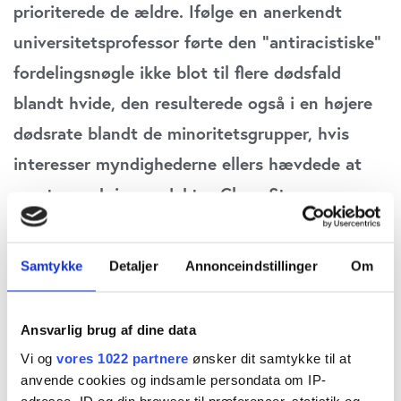
prioriterede de ældre. Ifølge en anerkendt
universitetsprofessor førte den ”antiracistiske”
fordelingsnøgle ikke blot til flere dødsfald
blandt hvide, den resulterede også i en højere
dødsrate blandt de minoritetsgrupper, hvis
interesser myndighederne ellers hævdede at
varetage, skriver redaktør Claus Strue
Frederiksen i denne gennemgang af sagen.
Samtykke
Detaljer
Annonceindstillinger
Om
Da læge og sundhedsekspert
Kathleen Dooling
den 23. november 2020 rådgav den amerikanske
Ansvarlig brug af dine data
Advisory Committee on Immunization Practices
Vi og
vores 1022 partnere
ønsker dit samtykke til at
(ACIP) omkring uddeling af COVID-vacciner,
anvende cookies og indsamle persondata om IP-
præsenterede hun en temmelig utraditionel
adresse, ID og din browser til præferencer, statistik og