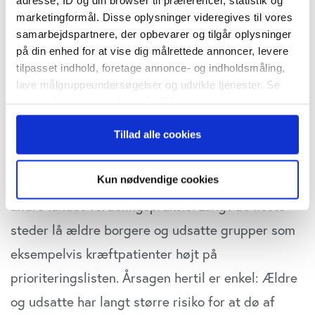
marketingformål. Disse oplysninger videregives til vores
prioriteringsnøgle: Næst efter
samarbejdspartnere, der opbevarer og tilgår oplysninger
sundhedspersonale og plejehjemsbeboere skulle
på din enhed for at vise dig målrettede annoncer, levere
vacciner først og fremmest uddeles til de omkring
tilpasset indhold, foretage annonce- og indholdsmåling,
lave målgruppeundersøgelser og udvikle tjenester. Se
87 millioner amerikanere med et såkaldt
mere information under
indstillinger
og i vores
essentielt arbejde, herunder ansatte i
persondatapolitik. Du kan altid trække dit samtykke
Tillad alle cookies
tilbage eller ændre indstillinger fra vores
supermarkeder og transportbranchen.
"Cookiedeklaration", eller ved at trykke på "Privacy
trigger" ikonet.
Kathleen Doolings anbefaling afveg markant fra
Kun nødvendige cookies
Hvis du tillader det, vil vi også gerne:
andre landes fordelingspraksis. Langt de fleste
Indsamle præcise oplysninger om din placering,
steder lå ældre borgere og udsatte grupper som
der kan være nøjagtig inden for få meter
eksempelvis kræftpatienter højt på
Identificere din enhed baseret på en scanning af
dens unikke karakteristika (fingerprinting)
prioriteringslisten. Årsagen hertil er enkel: Ældre
Dine valg anvendes på hele websitet.
og udsatte har langt større risiko for at dø af