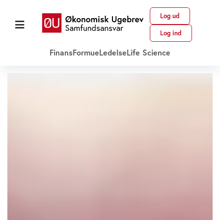
Log ud
Log ind
Finans
Formue
Ledelse
Life Science