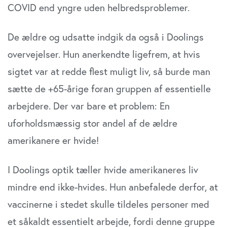
COVID end yngre uden helbredsproblemer.
Vi bruger cookies til at tilpasse vores indhold og
annoncer, til at vise dig funktioner til sociale medier og til
at analysere vores trafik. Vi deler også oplysninger om
De ældre og udsatte indgik da også i Doolings
din brug af vores website med vores partnere inden for
overvejelser. Hun anerkendte ligefrem, at hvis
sociale medier, annonceringspartnere og
analysepartnere. Vores partnere kan kombinere disse
sigtet var at redde flest muligt liv, så burde man
data med andre oplysninger, du har givet dem, eller som
sætte de +65-årige foran gruppen af essentielle
de har indsamlet fra din brug af deres tjenester. Du
arbejdere. Der var bare et problem: En
samtykker til vores cookies, hvis du fortsætter med at
anvende vores hjemmeside.
uforholdsmæssig stor andel af de ældre
amerikanere er hvide!
I Doolings optik tæller hvide amerikaneres liv
mindre end ikke-hvides. Hun anbefalede derfor, at
vaccinerne i stedet skulle tildeles personer med
et såkaldt essentielt arbejde, fordi denne gruppe