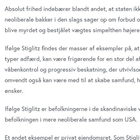
Absolut frihed indebærer blandt andet, at staten ikk
neoliberale bakker i den slags sager op om forbud og
blive myrdet og bestjålet vægtes simpelthen højere 
Ifølge Stiglitz findes der masser af eksempler på, a
typer adfærd, kan være frigørende for en stor del 
våbenkontrol og progressiv beskatning, der utvivl
omvendt også kan være med til at skabe samfund, hvor 
ønsker.
Ifølge Stiglitz er befolkningerne i de skandinaviske
befolkningen i mere neoliberale samfund som USA.
Et andet eksempel er privat ejendomsret. Som Stigli