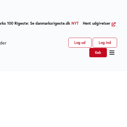
ks 100 Rigeste: Se danmarksrigeste.dk
NYT
Hent udgivelser
der
Log ud
Log ind
Køb