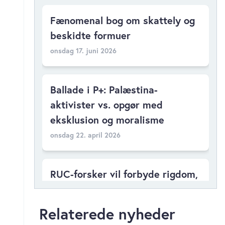
Fænomenal bog om skattely og
beskidte formuer
onsdag 17. juni 2026
Ballade i P+: Palæstina-
aktivister vs. opgør med
eksklusion og moralisme
onsdag 22. april 2026
RUC-forsker vil forbyde rigdom,
snubler i studentikost
verdensbillede
Relaterede nyheder
søndag 12. april 2026