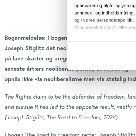
opbevarer og tilgår oplysning
annonce- og indholdsmåling,
og i vores persondatapolitik. 
"Cookiedeklaration", eller ved
Boganmeldelse: I bogen ’The Road to Freedom’ s
Hvis du tillader det, vil vi og
Joseph Stiglitz det neoliberale frihedssyn, der 
Indsamle præcise oply
på lave skatter og uregulerede markeder. Ifølge S
Identificere din enhed
Dine valg anvendes på hele w
seneste årtiers neoliberale politik, at Hayek og F
opnås ikke via neoliberalisme men via statsli
Vi bruger cookies til at tilpas
vores trafik. Vi deler også o
annonceringspartnere og anal
The Rights claim to be the defender of freedom, but 
dem, eller som de har indsaml
and pursue it has led to the opposite result, vastly
anvende vores hjemmeside.
(Joseph Stiglitz, The Road to Freedom, 2024)
I bogen ’The Road to Freedom’ retter Joseph Stiglit