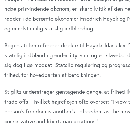
nobelprisvindende økonom, en skarp kritik af den ne
rødder i de berømte økonomer Friedrich Hayek og M
og mindst mulig statslig indblanding.
Bogens titlen refererer direkte til Hayeks klassiker 
statslig indblanding ender i tyranni og en slavebunde
sig dog lige modsat: Statslig regulering og progress
frihed, for hovedparten af befolkningen.
Stiglitz understreger gentagende gange, at frihed i
trade-offs – hvilket højrefløjen ofte overser: “I view 
person’s freedom is another’s unfreedom as the mos
conservative and libertarian positions.”