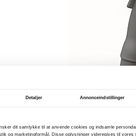
Detaljer
Annonceindstillinger
sker dit samtykke til at anvende cookies og indsamle personda
istik og marketingformål. Disse oplysninger videregives til vore