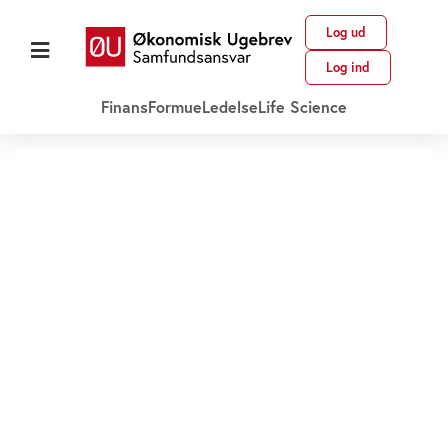
Log ud
Log ind
Finans
Formue
Ledelse
Life Science