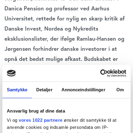
Danica Pension og professor ved Aarhus
Universitet, rettede for nylig en skarp kritik af
Danske Invest, Nordea og Nykredits
eksklusionslister, der ifølge Ramlau-Hansen og
Jørgensen forhindrer danske investorer i at
opnå det bedst mulige afkast. Budskabet er
enkelt: Skrot eksklusionslisterne, de bygger på
moralsk overdommeri af værste skuffe – sæt i
stedet investorerne fri til at investere i de
Samtykke
Detaljer
Annonceindstillinger
Om
selskaber, de lyster. Det lyder umiddelbart
befriende, men bygger desværre på en
Ansvarlig brug af dine data
temmelig uspiselig moralfilosofisk antagelse,
Vi og
vores 1022 partnere
ønsker dit samtykke til at
anvende cookies og indsamle persondata om IP-
skriver redaktør Claus Strue Frederiksen i