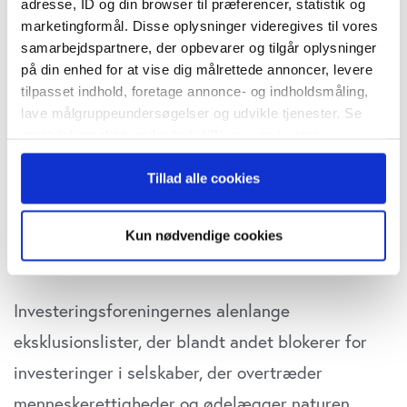
adresse, ID og din browser til præferencer, statistik og
denne kommentar.
marketingformål. Disse oplysninger videregives til vores
samarbejdspartnere, der opbevarer og tilgår oplysninger
I en
kronik
i Berlingske retter Henrik Ramlau-
på din enhed for at vise dig målrettede annoncer, levere
tilpasset indhold, foretage annonce- og indholdsmåling,
Hansen, lektor ved CBS og forhenværende
lave målgruppeundersøgelser og udvikle tjenester. Se
administrerede direktør i Danica Pension, og
mere information under
indstillinger
og i vores
persondatapolitik. Du kan altid trække dit samtykke
Peter Løchte Jørgensen, professor i økonomi ved
Tillad alle cookies
tilbage eller ændre indstillinger fra vores
Aarhus Universitet, en skarp kritik af danske
"Cookiedeklaration", eller ved at trykke på "Privacy
trigger" ikonet.
investeringsforeninger med Danske Invest,
Kun nødvendige cookies
Nordea og Nykredit i spidsen.
Hvis du tillader det, vil vi også gerne:
Indsamle præcise oplysninger om din placering,
Investeringsforeningernes alenlange
der kan være nøjagtig inden for få meter
Identificere din enhed baseret på en scanning af
eksklusionslister, der blandt andet blokerer for
dens unikke karakteristika (fingerprinting)
investeringer i selskaber, der overtræder
Dine valg anvendes på hele websitet.
menneskerettigheder og ødelægger naturen,