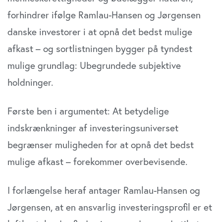
Vi bruger cookies til at tilpasse vores indhold og
forhindrer ifølge Ramlau-Hansen og Jørgensen
annoncer, til at vise dig funktioner til sociale medier og til
danske investorer i at opnå det bedst mulige
at analysere vores trafik. Vi deler også oplysninger om
din brug af vores website med vores partnere inden for
afkast – og sortlistningen bygger på tyndest
sociale medier, annonceringspartnere og
mulige grundlag: Ubegrundede subjektive
analysepartnere. Vores partnere kan kombinere disse
holdninger.
data med andre oplysninger, du har givet dem, eller som
de har indsamlet fra din brug af deres tjenester. Du
samtykker til vores cookies, hvis du fortsætter med at
Første ben i argumentet: At betydelige
anvende vores hjemmeside.
indskrænkninger af investeringsuniverset
begrænser muligheden for at opnå det bedst
mulige afkast – forekommer overbevisende.
I forlængelse heraf antager Ramlau-Hansen og
Jørgensen, at en ansvarlig investeringsprofil er et