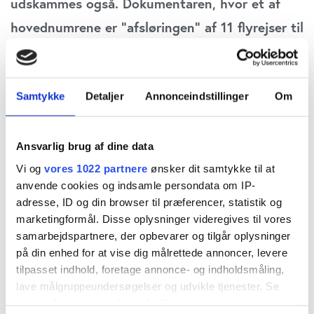
udskammes også. Dokumentaren, hvor et af
hovednumrene er ”afsløringen” af 11 flyrejser til
og fra Skotland i forbindelse med fejringen af
en rund fødselsdag, scorer højt på
forargelsesbarometret men dumper på
Samtykke
Detaljer
Annonceindstillinger
Om
klimarelevans, skriver Claus Strue Frederiksen,
redaktør for ØU Samfundsansvar.
Ansvarlig brug af dine data
Vi og
vores 1022 partnere
ønsker dit samtykke til at
Modtag Økonomisk Ugebrevs gratis
anvende cookies og indsamle persondata om IP-
adresse, ID og din browser til præferencer, statistik og
nyhedsmails om investering, finans, ledelse,
marketingformål. Disse oplysninger videregives til vores
samfundsansvar og praktisk bestyrelsesarbejde
samarbejdspartnere, der opbevarer og tilgår oplysninger
på din enhed for at vise dig målrettede annoncer, levere
med aktuelle overskrifter
tilpasset indhold, foretage annonce- og indholdsmåling,
lave målgruppeundersøgelser og udvikle tjenester. Se
I Danmark findes der en række private jetfly, som
mere information under
indstillinger
og i vores