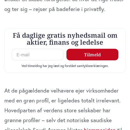
de har indsamlet fra din brug af deres tjenester. Du
og ter sig – rejser på badeferie i privatfly.
samtykker til vores cookies, hvis du fortsætter med at
anvende vores hjemmeside.
At de pågældende velhavere ejer virksomheder
med en grøn profil, er ligeledes totalt irrelevant.
Hovedparten af verdens store selskaber har
grønne profiler – selv det notoriske saudiske
olieselskab Saudi Aramco klister
hjemmesiden
til