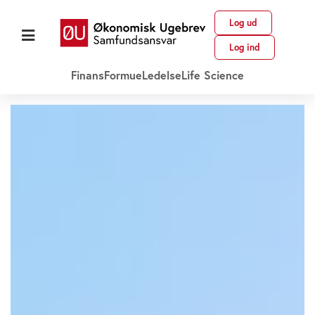
Log ud
Log ind
Finans
Formue
Ledelse
Life Science