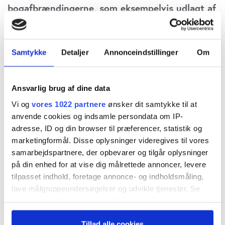
bogafbrændingerne, som eksempelvis udlagt af
Martin Krasnik i Weekendavisen – men her er
tale om ren dogmatisme og nonsens på stylter,
Samtykke
Detaljer
Annonceindstillinger
Om
skriver redaktør Claus Strue Frederiksen i
denne kommentar.
Ansvarlig brug af dine data
Regeringen vil kriminalisere utilbørlig behandling
Vi og
vores 1022 partnere
ønsker dit samtykke til at
anvende cookies og indsamle persondata om IP-
af genstande med religiøs betydning for
adresse, ID og din browser til præferencer, statistik og
trossamfund. Overtrædelse straffes med op til to
marketingformål. Disse oplysninger videregives til vores
samarbejdspartnere, der opbevarer og tilgår oplysninger
års fængsel. Resultat: Tosser må ikke længere
på din enhed for at vise dig målrettede annoncer, levere
brænde Koranen på offentlige steder i Danmark.
tilpasset indhold, foretage annonce- og indholdsmåling,
lave målgruppeundersøgelser og udvikle tjenester. Se
mere information under
indstillinger
og i vores
Kritikerne af forbuddet har varslet bål, brænd og
persondatapolitik. Du kan altid trække dit samtykke
talibanisering, hvis regeringen med Løkke i
Tillad alle cookies
tilbage eller ændre indstillinger fra vores