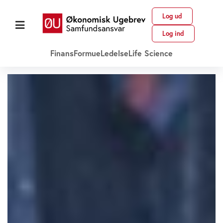
Log ud
Log ind
Finans
Formue
Ledelse
Life Science