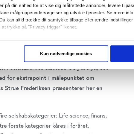
er på din enhed for at vise dig målrettede annoncer, levere tilpas
 lave målgruppeundersøgelser og udvikle tjenester. Se mere inf
Du kan altid trække dit samtykke tilbage eller ændre indstillinger
 at trykke på "Privacy trigger" ikonet.
f dette års Klima Rating for de 60 største
så gerne:
es ratingmodel, der har til formål at gøre
sninger om din placering, der kan være nøjagtig inden for få me
Kun nødvendige cookies
 at levere klimaresultater. Det nye
 baseret på en scanning af dens unikke karakteristika (fingerprin
ebsitet.
gen i selskabernes samlede CO
-aftryk, set
2
hed for ekstrapoint i målepunktet om
se vores indhold og annoncer, til at vise dig funktioner til sociale
plysninger om din brug af vores website med vores partnere inden
s Strue Frederiksen præsenterer her en
ysepartnere. Vores partnere kan kombinere disse data med andr
et fra din brug af deres tjenester. Du samtykker til vores cookie
e selskabskategorier: Life science, finans,
re første kategorier kåres i foråret,