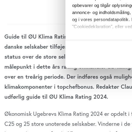
opbevarer og tilgår oplysning
annonce- og indholdsmåling,
og i vores persondatapolitik. 
"Cookiedeklaration", eller ved
Guide til ØU Klima Rating 2024: I forberedelsen a
Hvis du tillader det, vil vi og
danske selskaber tilføjes et nyt målepunkt til vor
Indsamle præcise oply
status over de store selskabers aktuelle evner til
Identificere din enhed
Dine valg anvendes på hele w
målepunkt i dette års rating omhandler udviklin
over en treårig periode. Der indføres også mulig
Vi bruger cookies til at tilpas
vores trafik. Vi deler også o
klimakomponenter i topchefbonus. Redaktør Clau
annonceringspartnere og anal
udførlig guide til ØU Klima Rating 2024.
dem, eller som de har indsaml
anvende vores hjemmeside.
Økonomisk Ugebrevs Klima Rating 2024 er opdelt i fir
C25 og 25 store unoterede selskaber. Vinderne i de t