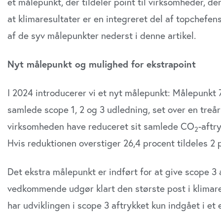
et målepunkt, der tildeler point til virksomheder, d
at klimaresultater er en integreret del af topchefen
af de syv målepunkter nederst i denne artikel.
Nyt målepunkt og mulighed for ekstrapoint
I 2024 introducerer vi et nyt målepunkt: Målepunkt 
samlede scope 1, 2 og 3 udledning, set over en treår
virksomheden have reduceret sit samlede CO
-aftr
2
Hvis reduktionen overstiger 26,4 procent tildeles 2 p
Det ekstra målepunkt er indført for at give scope 3 a
vedkommende udgør klart den største post i klimare
har udviklingen i scope 3 aftrykket kun indgået i et 