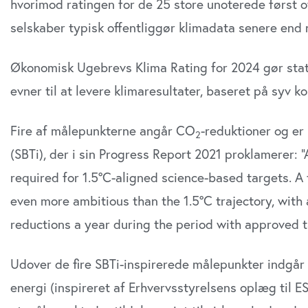
hvorimod ratingen for de 25 store unoterede først o
selskaber typisk offentliggør klimadata senere end 
Økonomisk Ugebrevs Klima Rating for 2024 gør stat
evner til at levere klimaresultater, baseret på syv 
Fire af målepunkterne angår CO
-reduktioner og er 
2
(SBTi), der i sin Progress Report 2021 proklamerer: 
required for 1.5ºC-aligned science-based targets. 
even more ambitious than the 1.5ºC trajectory, with 
reductions a year during the period with approved t
Udover de fire SBTi-inspirerede målepunkter indgår
energi (inspireret af Erhvervsstyrelsens oplæg til 