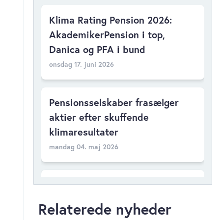
Klima Rating Pension 2026:
AkademikerPension i top,
Danica og PFA i bund
onsdag 17. juni 2026
Pensionsselskaber frasælger
aktier efter skuffende
klimaresultater
mandag 04. maj 2026
Pensionsselskaber tryktester
klima-ambitioner hos C25-
Relaterede nyheder
selskaber