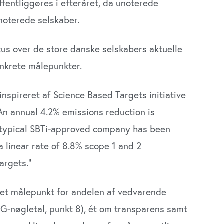
ffentliggøres i efteråret, da unoterede
noterede selskaber.
us over de store danske selskabers aktuelle
konkrete målepunkter.
inspireret af Science Based Targets initiative
“An annual 4.2% emissions reduction is
A typical SBTi-approved company has been
a linear rate of 8.8% scope 1 and 2
argets.”
 et målepunkt for andelen af vedvarende
ESG-nøgletal, punkt 8), ét om transparens samt