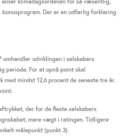
er anser klimadagsordenen for så væsentlig,
s bonusprogram. Der er en udførlig forklaring
7 omhandler udviklingen i selskabers
ig periode. For at opnå point skal
yk med mindst 12,6 procent de seneste tre år.
oint.
ftrykket, der for de fleste selskabers
gnskabet, mere vægt i ratingen. Tidligere
enkelt målepunkt (punkt 3).