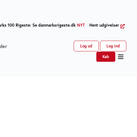
ks 100 Rigeste: Se danmarksrigeste.dk
NYT
Hent udgivelser
der
Log ud
Log ind
Køb