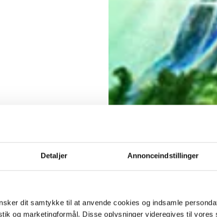
Detaljer
Annonceindstillinger
sker dit samtykke til at anvende cookies og indsamle personda
istik og marketingformål. Disse oplysninger videregives til vore