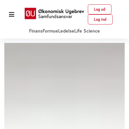
Log ud
Log ind
Finans
Formue
Ledelse
Life Science