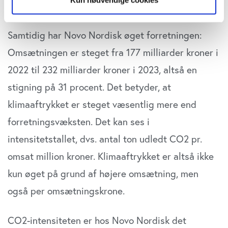
omhandler værdikæden, herunder leverandører.
Hvis du tillader det, vil vi også gerne:
Indsamle præcise oplysninger om din placering,
Samtidig har Novo Nordisk øget forretningen:
der kan være nøjagtig inden for få meter
Omsætningen er steget fra 177 milliarder kroner i
Identificere din enhed baseret på en scanning af
dens unikke karakteristika (fingerprinting)
2022 til 232 milliarder kroner i 2023, altså en
Dine valg anvendes på hele websitet.
stigning på 31 procent. Det betyder, at
klimaaftrykket er steget væsentlig mere end
Vi bruger cookies til at tilpasse vores indhold og
annoncer, til at vise dig funktioner til sociale medier og til
forretningsvæksten. Det kan ses i
at analysere vores trafik. Vi deler også oplysninger om
intensitetstallet, dvs. antal ton udledt CO2 pr.
din brug af vores website med vores partnere inden for
omsat million kroner. Klimaaftrykket er altså ikke
sociale medier, annonceringspartnere og
analysepartnere. Vores partnere kan kombinere disse
kun øget på grund af højere omsætning, men
data med andre oplysninger, du har givet dem, eller som
også per omsætningskrone.
de har indsamlet fra din brug af deres tjenester. Du
samtykker til vores cookies, hvis du fortsætter med at
anvende vores hjemmeside.
CO2-intensiteten er hos Novo Nordisk det