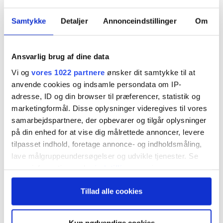
Hvordan klarer Novo Nordisk sig på klimaområdet
Samtykke
Detaljer
Annonceindstillinger
Om
i forhold til internationale peers? Det har
Økonomisk Ugebrev undersøgt, og undersøgelsen
Ansvarlig brug af dine data
viser, den danske medicinalgigant er det selskab
Vi og
vores 1022 partnere
ønsker dit samtykke til at
– ud af en peer gruppe på fem – der har øget
anvende cookies og indsamle persondata om IP-
adresse, ID og din browser til præferencer, statistik og
CO2-aftrykket mest.
marketingformål. Disse oplysninger videregives til vores
samarbejdspartnere, der opbevarer og tilgår oplysninger
Det seneste år har Novo Nordisk øget sit samlede
på din enhed for at vise dig målrettede annoncer, levere
scope 1, 2 og 3 CO2-aftryk fra 2,5 millioner ton til
tilpasset indhold, foretage annonce- og indholdsmåling,
lave målgruppeundersøgelser og udvikle tjenester. Se
3,8 millioner ton, altså en stigning på 53 procent.
mere information under
indstillinger
og i vores
Hovedparten skyldes stigning i scope 3 aftrykket,
persondatapolitik. Du kan altid trække dit samtykke
Tillad alle cookies
tilbage eller ændre indstillinger fra vores
der udgør langt den største post i alle
"Cookiedeklaration", eller ved at trykke på "Privacy
medicinalgiganternes klimaregnskaber – scope 3
trigger" ikonet.
Kun nødvendige cookies